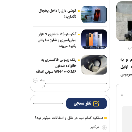
شمس آذر پیوستند
گوشی داغ را داخل یخچال
صنعت نفت مهاجم مس شهر بابک را
نگذارید!
جذب کرد
آیکو نئو ۱۱S با باتری ۹ هزار
تهیدست به صنعت نفت پیوست
میلی‌آمپری و شارژ ۱۰۰ واتی
رکورد می‌زند
سی
 و به
رنگ زیتونی خاکستری به
خانواده هدفون
 اوایل
WH-۱۰۰۰XM۶ سونی اضافه
رمربی
شد
بیش
تر
نظر سنجی
عملکرد کدام تیم در نقل و انتقالات موثرتر بود؟
تراکتور