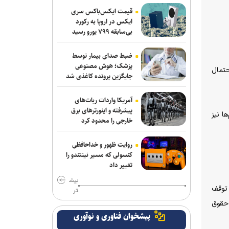
ربیعی سرمربی شاهین بندرعامری شد
قیمت ایکس‌باکس سری
ایکس در اروپا به رکورد
اعلام اسامی نامزدهای تایید صلاحیت شده
بی‌سابقه ۷۹۹ یورو رسید
ریاست فدراسیون بدنسازی و پرورش اندام/
حضور عضو هیات مدیره پرسپولیس
ضبط صدای بیمار توسط
پزشک؛ هوش مصنوعی
حتمال
کلباسی به چادرملو پیوست
جایگزین پرونده کاغذی شد
عالیشاه در یک قدمی گل‌گهر
آمریکا واردات ربات‌های
پیشرفته و اینورترهای برق
ا نیز
باقری قراردادش را با پیکان تمدید کرد
خارجی را محدود کرد
بیانی: ۴۰۰ هزار دلار صرف وکلای خارجی
روایت ظهور و خداحافظی
شد تا پنجره استقلال باز نشود/ رضاییان به
کنسولی که مسیر نینتندو را
جای قدرشناسی کلاس ۲۰۰ میلیارد تومانی
تغییر داد
گذاشت
بیش
 توقف
تر
رحیمی به شمس آذر پیوست
 حقوق
پیشخوان فناوری و نوآوری
خانلرخانی: پاداش تکواندوکاران با تلاشی