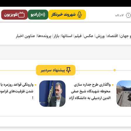
شهروند خبرنگار
رادیو
تلویزیون
۰۸:۰۷
 جهان
اقتصاد
ورزش
عکس
فیلم
استانها
بازار
پرونده‌ها
عناوین اخبار
پیشنهاد سردبیر
واگذاری طرح جداره سازی
وارونگی قواعد روزمره یا
محوطه شهیدگاه شیخ صفی
شدن ظرفیت‌های فرامو
الدین اردبیلی به دانشگاه آزاد
!
مشکین شهر