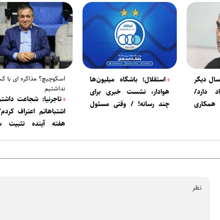
اسکوچیچ؟ مذاکره ای با ک
سال دیگر
استقلال؛ باشگاه میلیون‌ها
نداشتیم
د دارد/
هوادار، نشست خبری برای
تاجرنیا: شجاعت داشتم
 همکاری
چند رسانه! / وقتی مسئول
اشتباهاتم اعتراف کردم/
ارتباط مسئول قطع ارتباط
هفته آینده تثبیت س
می‌شود!
استقلال انجام می شود