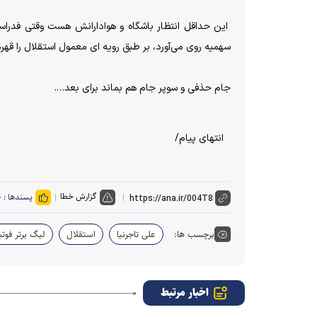
این حداقل انتظار باشگاه و هوادارانش هست وقتی فدرا
سهمیه روی می‌آورد، بر طبق رویه ای معمول
استقلال
را قهرم
جام حذفی و سوپر جام هم بماند برای بعد….
انتهای پیام/
گزارش خطا
پسندها :
۰
برچسب ها:
علی تاجرنیا
استقلال
لیگ برتر فوتب
اخبار مرتبط