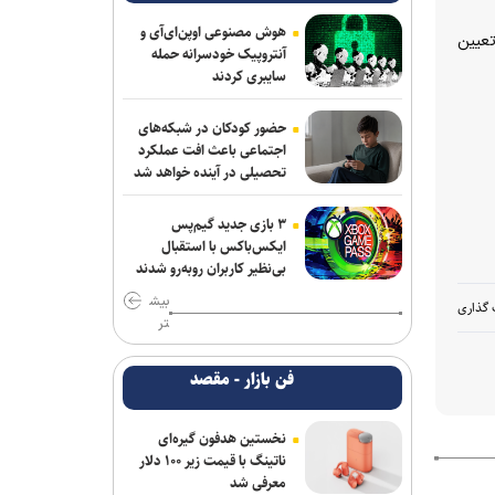
می‌کنند همخوانی ندارد/ سلیمی: کار اصلی
من برای ناگویا از دو تورنمنت بعد آغاز
هوش مصنوعی اوپن‌ای‌آی و
تعیین
می‌شود/ برخورداری: قانون سرباز قهرمان
آنتروپیک خودسرانه حمله
کمک خوبی است+فیلم
سایبری کردند
فریدونی: دلیل بسته ماندن پنجره استقلال
حضور کودکان در شبکه‌های
۴ فسخ غیر موجه در دو سال بوده است/
اجتماعی باعث افت عملکرد
تاجرنیا دوست دارد خودش را تبرئه کند
تحصیلی در آینده خواهد شد
برزگر: همای سعادت روی دوش تارتار
۳ بازی جدید گیم‌پس
نشسته است/ عیار واقعی پرسپولیس از
ایکس‌باکس با استقبال
هفته پنجم به بعد مشخص می‌شود
بی‌نظیر کاربران روبه‌رو شدند
بیش
 گذاری
نعمت‌پور بعد از قبول مسئولیت سپاهان در
تر
لیگ برتر فرنگی: اولویت‌مان در سال اول
قهرمانی نیست
فن بازار - مقصد
مس رفسنجان منتظر رأی CAS/ آغاز
تمرینات نارنجی پوشان از هفته آینده
نخستین هدفون گیره‌ای
ناتینگ با قیمت زیر ۱۰۰ دلار
دروازه‌بان‌های سابق پرسپولیس و تراکتور به
معرفی شد