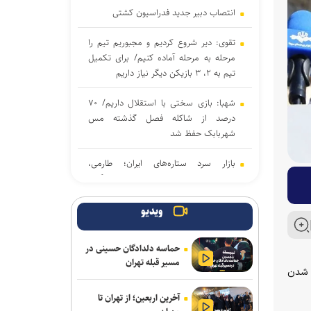
انتصاب دبیر جدید فدراسیون کشتی
تقوی: دیر شروع کردیم و مجبوریم تیم را
مرحله به مرحله آماده کنیم/ برای تکمیل
تیم به ۲، ۳ بازیکن دیگر نیاز داریم
شهبا: بازی سختی با استقلال داریم/ ۷۰
درصد از شاکله فصل گذشته مس
شهربابک حفظ شد
بازار سرد ستاره‌های ایران؛ طارمی،
جهانبخش و رضاییان بدون پیشنهاد بزرگ
دنیامالی به دعوت رسمی وزیر ورزش
ویدیو
آذربایجان به باکو سفر می‌کند
حماسه دلدادگان حسینی در
جدایی قطعی رضاییان از استقلال + عکس
مسیر قبله تهران
شته توییت ۶ دلیل برای شناخته شدن
آراسته و کومار به نساجی پیوستند
آخرین اربعین؛ از تهران تا