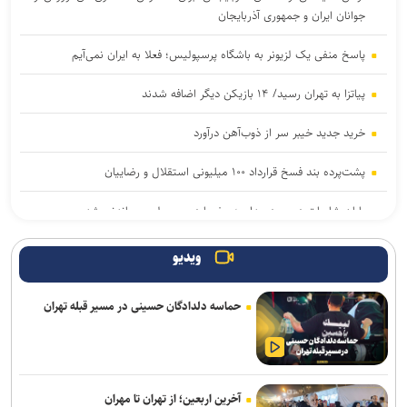
جوانان ایران و جمهوری آذربایجان
پاسخ منفی یک لزیونر به باشگاه پرسپولیس؛ فعلا به ایران نمی‌آیم
پیاتزا به تهران رسید/ ۱۴ بازیکن دیگر اضافه شدند
خرید جدید خیبر سر از ذوب‌آهن درآورد
پشت‌پرده بند فسخ قرارداد ۱۰۰ میلیونی استقلال و رضاییان
پایان شایعات در مورد جدایی؛ بیفوما در پرسپولیس ماندنی شد
موضع جدید نساجی درباره ایری و طاهری
ویدیو
سفر مربی جدید استقلال به ایران
حماسه دلدادگان حسینی در مسیر قبله تهران
استعلام استقلال از فیفا در مورد جذب بازیکن آزاد و پنجره تیم بانوان
واگذاری امتیاز شناورسازی قشم به سازمان منطقه آزاد/ بازگشت اصولی به
مدیریت فوتبال
آخرین اربعین؛ از تهران تا مهران