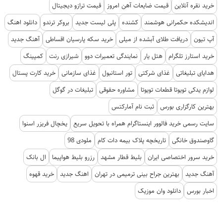
خرید نقره آنلاین
قیمت ضایعات آهن امروز
قیمت ترازو دیجیتال
اندیشکده حکمرانی هوشمند
کشنده
پلی لیست جدید
بروکر ترندو
دانلود اهنگ
آپ تیون
دریافت طلای آبشده از میلی
خرید سکه پارسیان اقساطی
آهنگ جدید
خرید استارز تلگرام
هتل یار
نمایندگی تعمیرات دوو
شیرازی رنت
کمپینگ
هدایای تبلیغاتی
غذای شرکتی
تور استانبول
غذای سازمانی
خرید کارت پستال
لوازم یدکی تویوتا قطعات تویوتا
مشاوره حقوقی
تبلیغات در گوگل
بهترین کارگزاری بورس
ثبت نام آمارکتس
سایت رسمی خرید فالوور اینستاگرام همراه با تحویل سریع
یخچال فریزر اسنوا
گاوصندوق خانگی
تاریخچه پلاک بیمه دات کام
ملودی 98
خرید سرور اختصاصی ایران
بلیط قطار مشهد
رزرو بلیط هواپیما
ال بانک
آهنگ جدید
بهترین جراح بینی ترمیمی در تهران
اهنگ جدید
خرید قهوه
اخبار بورس
دانلود وان موزیک