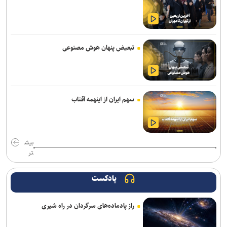
رکوردهای جهانی یوسفی و نصیری حفظ شد
تور جهانی تنیس صربستان| ادامه پیروزی‌های یزدانی و جدال با نماینده
روسیه
تبعیض پنهان هوش مصنوعی
رئیس فدراسیون بوکس: یک اعزام ما هزینه چهار اعزام رشته‌های دیگر را
دارد/ اعزام فروتن گل‌آرا به ناگویا منتفی شد
امیرحسین زارع؛ از استقلال تا بانک شهر؛ سامانه‌ باز و عدم رسمی شدن
سهم ایران از اینهمه آفتاب
هیچ قراردادی!
برگزاری مجمع سالیانه فدراسیون بدمینتون
بیش
سرمربی اوکراینی تیم ملی آب‌های آرام: به شاگردانم ایمان دارم/ توانایی
تر
کسب مدال را در ناگویا داریم
پادکست
اعلام رسمی بانک شهر به سازمان لیگ کشتی: در لیگ برتر شرکت
نمی‌کنیم
راز پادماده‌های سرگردان در راه شیری
تور جهانی تنیس صربستان| یزدانی با عبور از روسیه به مراکش رسید