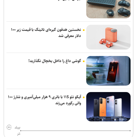
نخستین هدفون گیره‌ای ناتینگ با قیمت زیر ۱۰۰
دلار معرفی شد
گوشی داغ را داخل یخچال نگذارید!
آیکو نئو ۱۱S با باتری ۹ هزار میلی‌آمپری و شارژ ۱۰۰
واتی رکورد می‌زند
بیش
تر