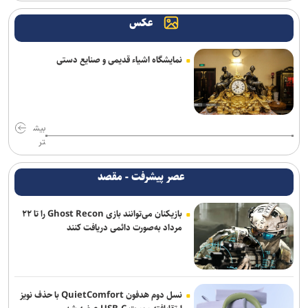
عکس
استارت دوباره همه ملی‌پوشان جهانی و بازی‌های آسیایی در کمپ تیم‌های
ملی؛ تذکر وزنی به نایب‌قهرمان جهان
نمایشگاه اشیاء قدیمی و صنایع دستی
دفاع راست جدید پرسپولیس از لیگ یک آمد
ناکامی نماینده ایران در مسابقات ورزش های خیابانی
اژدهاکش به پرسپولیس پیوست
بیش
تر
واکنش باشگاه استقلال خوزستان به درگیری مدیرعامل و اعضای هیات
مدیره
عصر پیشرفت - مقصد
بیاتلو: با آریو قرارداد دارم/ حضورم در مس رفسنجان صحت ندارد
بازیکنان می‌توانند بازی Ghost Recon را تا ۲۲
مرداد به‌صورت دائمی دریافت کنند
انتصاب سرپرست جدید فدراسیون ورزش کارگری
تور جهانی تنیس صربستان| بازماندن یزدانی از صعود به فینال
تساوی پرسپولیس و آلومینیوم در دیدار دوستانه/ تیم تارتار بالاخره گل
نسل دوم هدفون QuietComfort با حذف نویز
خورد