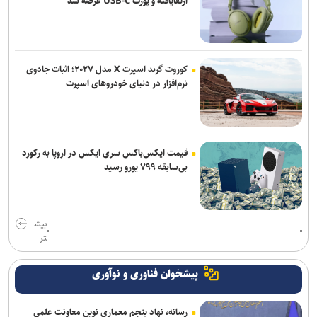
ارتقایافته و پورت USB-C عرضه شد
کوروت گرند اسپرت X مدل ۲۰۲۷؛ اثبات جادوی
نرم‌افزار در دنیای خودروهای اسپرت
قیمت ایکس‌باکس سری ایکس در اروپا به رکورد
بی‌سابقه ۷۹۹ یورو رسید
بیش
تر
پیشخوان فناوری و نوآوری
رسانه، نهاد پنجم معماری نوین معاونت علمی