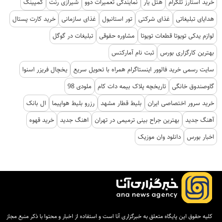
خرید استارز تلگرام
هتل یار
نمایندگی تعمیرات دوو
شیرازی رنت
کمپینگ
هدایای تبلیغاتی
غذای شرکتی
تور استانبول
غذای سازمانی
خرید کارت پستال
لوازم یدکی تویوتا قطعات تویوتا
مشاوره حقوقی
تبلیغات در گوگل
بهترین کارگزاری بورس
ثبت نام آمارکتس
سایت رسمی خرید فالوور اینستاگرام همراه با تحویل سریع
یخچال فریزر اسنوا
گاوصندوق خانگی
تاریخچه پلاک بیمه دات کام
ملودی 98
خرید سرور اختصاصی ایران
بلیط قطار مشهد
رزرو بلیط هواپیما
ال بانک
آهنگ جدید
بهترین جراح بینی ترمیمی در تهران
اهنگ جدید
خرید قهوه
اخبار بورس
دانلود وان موزیک
کلیه حقوق این پایگاه متعلق به خبرگزاری آنا است و استفاده از اخبار و محتوا با ذکر منبع مجاز