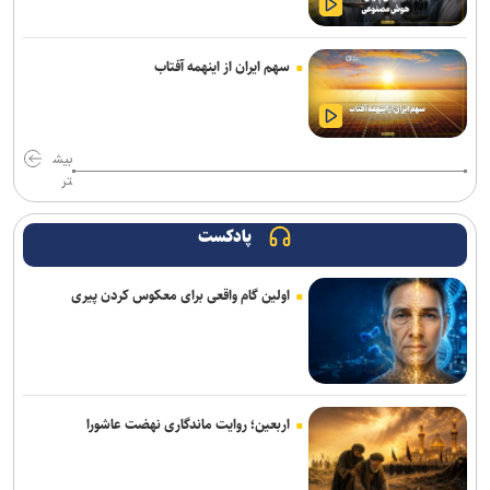
علیرضا ملکی خیبری شد
تاجدار و صادقی دستیاران جدید الهامی در پیکان
سهم ایران از اینهمه آفتاب
دانایی دوباره خیبری شد
فلاح به صنعت نفت پیوست
بیش
تر
تناقض در بودجه باشگاه سپاهان؛ رشد ۲۵ درصدی یا کاهش چشم‌گیر
بودجه فوتبال؟
پادکست
مدیرعامل پرسپولیس سفیر افتخاری چوگان شد
اولین گام واقعی برای معکوس کردن پیری
باختر: انتقال قرضی بازیکن بدون ثبت قرارداد تخلف است/ استقلال با
مجازاتی مواجه نخواهد شد
ماجرای پیشنهاد سهراب بختیاری زاده به سردار آزمون چیست؟/ وعده
پوچی که به سرمربی استقلال داده شد
اربعین؛ روایت ماندگاری نهضت عاشورا
مدال طلای زارعی در بلاروس/ دومین رکوردشکنی دونده ایران در آستانه
بازی‌های آسیایی