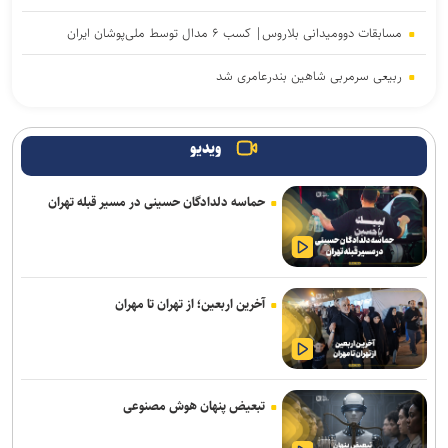
مسابقات دوومیدانی بلاروس| کسب ۶ مدال توسط ملی‌پوشان ایران
ربیعی سرمربی شاهین بندرعامری شد
تکواندو هانمادانگ ۲۰۲۶| پایان کار نمایندگان ایران با کسب ۲۶ مدال
ویدیو
رسمی؛ عالیشاه به گل‌گهر پیوست
حماسه دلدادگان حسینی در مسیر قبله تهران
رحیمی به شمس آذر پیوست
دروازه‌بان‌های سابق پرسپولیس و تراکتور به شمس آذر پیوستند
صنعت نفت مهاجم مس شهر بابک را جذب کرد
آخرین اربعین؛ از تهران تا مهران
برتری استقلال مقابل همنام اهوازی در دیدار تدارکاتی
اضافه شدن بازیکنان امید پرسپولیس به تمرینات تیم بزرگسالان
تبعیض پنهان هوش مصنوعی
هزاریان: امیدواریم تا قبل از شروع لیگ پنجره استقلال خوزستان باز شود