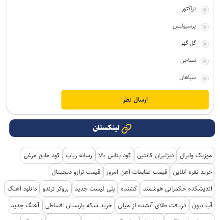
تراکتور
پرسپولیس
گل گهر
نساجی
سپاهان
لینکستان
موزیک وایرال
دیزلیران کانتین
کود پتاس بالا
رسانه رپاپ
کود مایع مرغی
خرید نقره آنلاین
قیمت ضایعات آهن امروز
قیمت ترازو دیجیتال
اندیشکده حکمرانی هوشمند
کشنده
پلی لیست جدید
بروکر ترندو
دانلود اهنگ
آپ تیون
دریافت طلای آبشده از میلی
خرید سکه پارسیان اقساطی
آهنگ جدید