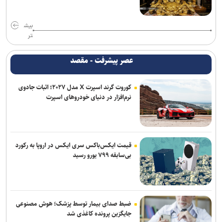
اقدام قابل توجه اسلامی در مورد طلبش از ذوب آهن و نگاه ویژه به تیم
های پایه
بیش
برزگر: همای سعادت روی دوش تارتار نشسته است/ عیار واقعی پرسپولیس
تر
از هفته پنجم به بعد مشخص می‌شود
عصر پیشرفت - مقصد
دوری ۴ هفته ای مهران احمدی از تمرین و بازی های استقلال
کوروت گرند اسپرت X مدل ۲۰۲۷؛ اثبات جادوی
کامیانی: درخواست میزبانی لیگ قهرمانان فوتسال را می‌دهیم
نرم‌افزار در دنیای خودروهای اسپرت
وزیر ورزش وارد آذربایجان شد
روزنامه های ورزشی پنجشنبه ۱۵ مرداد ۱۴۰۵
قیمت ایکس‌باکس سری ایکس در اروپا به رکورد
بی‌سابقه ۷۹۹ یورو رسید
ضبط صدای بیمار توسط پزشک؛ هوش مصنوعی
جایگزین پرونده کاغذی شد