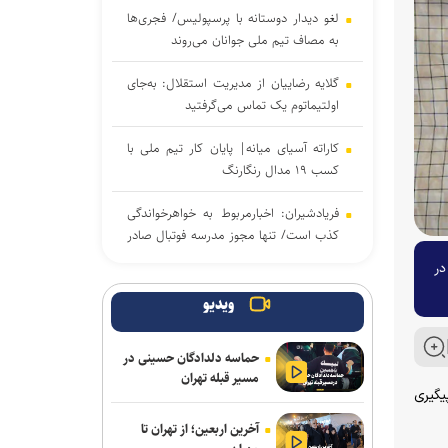
لغو دیدار دوستانه با پرسپولیس/ فجری‌ها
به مصاف تیم ملی جوانان می‌روند
گلایه رضاییان از مدیریت استقلال: به‌جای
اولتیماتوم یک تماس می‌گرفتید
کاراته آسیای میانه| پایان کار تیم ملی با
کسب ۱۹ مدال رنگارنگ
فریادشیران: اخبارمربوط به خواهرخواندگی
کذب است/ تنها مجوز مدرسه فوتبال صادر
کرده‌ایم
د در
بخشی: فرجی مدالی با ارزش‌تر از مسابقات
ویدیو
جهانی گرفت/ او می‌تواند در بازی‌های
آسیایی و المپیک بدرخشد
حماسه دلدادگان حسینی در
مسیر قبله تهران
انتصاب دبیر جدید فدراسیون کشتی
یگیری
آخرین اربعین؛ از تهران تا
تقوی: دیر شروع کردیم و مجبوریم تیم را