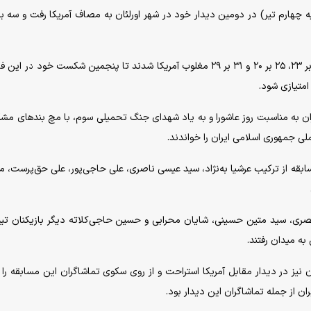
عت ۱۸:۳۰ دقیقه امروز (پنج‌شنبه چهارم تیر) در دومین دیدار خود در شهر اورلئان به مصاف آمریکا رفت و سه
شاگردان روبرتو پیاتزا در سه ست متوالی و با امتیازهای ۲۵ بر ۲۳، ۲۵ بر ۲۰ و ۳۱ بر ۲۹ مغلوب آمریکا شدند تا پنجمین شکست خود 
ایران به مناسبت روز عاشورا و به یاد شهدای جنگ تحمیلی سوم، با مچ بندهای مش
لی جمهوری اسلامی ایران را خواندند.
ن مسابقه از ترکیب عرشیا به‌نژاد، سید عیسی ناصری، علی حاجی‌پور، علی حق‌پرست، 
صری، سید متین حسینی، شایان محرابی و حسین حاجی‌کلاته دیگر بازیکنان تی
 به میدان رفتند.
ن نیز در دیدار مقابل آمریکا استراحت و از روی سکوی تماشاگران این مسابقه را 
ن از جمله تماشاگران این دیدار بود.