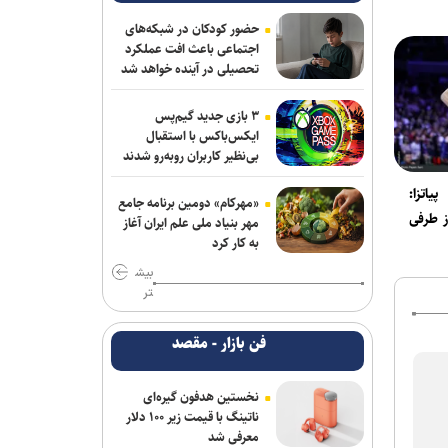
ریاست فدراسیون بدنسازی و پرورش اندام/
حضور عضو هیات مدیره پرسپولیس
حضور کودکان در شبکه‌های
اجتماعی باعث افت عملکرد
کلباسی به چادرملو پیوست
تحصیلی در آینده خواهد شد
عالیشاه در یک قدمی گل‌گهر
۳ بازی جدید گیم‌پس
ایکس‌باکس با استقبال
باقری قراردادش را با پیکان تمدید کرد
بی‌نظیر کاربران روبه‌رو شدند
یاتزا:
روزنامه‌های ورزشی چهارشنبه ۱۴ مرداد
«مهرکام» دومین برنامه جامع
 طرفی
۱۴۰۵
مهر بنیاد ملی علم ایران آغاز
به کار کرد
روزنامه های ورزشی پنجشنبه ۱۵ مرداد
بیش
۱۴۰۵
تر
برزگر: همای سعادت روی دوش تارتار
فن بازار - مقصد
نشسته است/ عیار واقعی پرسپولیس از
هفته پنجم به بعد مشخص می‌شود
نخستین هدفون گیره‌ای
خانلرخانی: پاداش تکواندوکاران با تلاشی
ناتینگ با قیمت زیر ۱۰۰ دلار
می‌کنند همخوانی ندارد/ سلیمی: کار اصلی
معرفی شد