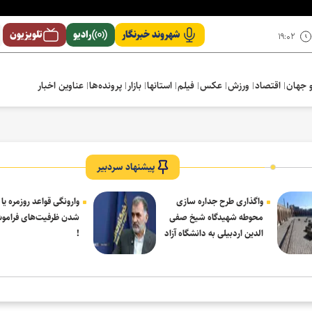
شهروند خبرنگار
رادیو
تلویزیون
۱۹:۰۲
 جهان
اقتصاد
ورزش
عکس
فیلم
استانها
بازار
پرونده‌ها
عناوین اخبار
پیشنهاد سردبیر
واگذاری طرح جداره سازی
وارونگی قواعد روزمره یا
محوطه شهیدگاه شیخ صفی
شدن ظرفیت‌های فرامو
الدین اردبیلی به دانشگاه آزاد
!
مشکین شهر