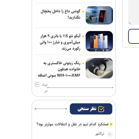
من برای ناگویا از دو تورنمنت بعد آغاز
می‌شود/ برخورداری: قانون سرباز قهرمان
گوشی داغ را داخل یخچال
کمک خوبی است+فیلم
نگذارید!
نعمت‌پور بعد از قبول مسئولیت سپاهان در
آیکو نئو ۱۱S با باتری ۹ هزار
لیگ برتر فرنگی: اولویت‌مان در سال اول
میلی‌آمپری و شارژ ۱۰۰ واتی
قهرمانی نیست
رکورد می‌زند
رنگ زیتونی خاکستری به
خانواده هدفون
WH-۱۰۰۰XM۶ سونی اضافه
شد
بیش
تر
نظر سنجی
عملکرد کدام تیم در نقل و انتقالات موثرتر بود؟
تراکتور