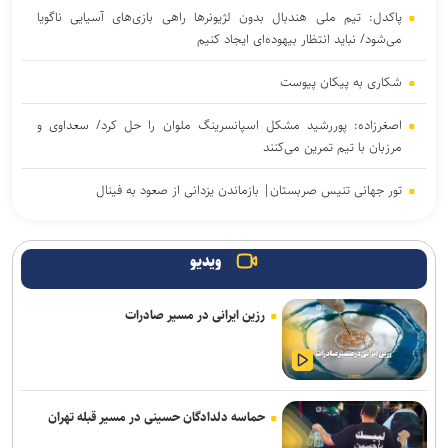
پاکدل: تیم ملی هندبال بدون لژیونرها راهی بازی‌های آسیایی ناگویا
می‌شود/ نباید انتظار بیهوده‌ای ایجاد کنیم
شکاری به پیکان پیوست
اصغرزاده: پوررشید مشکل اسپانسرینگ ملوان را حل کرد/ سعداوی و
مرزبان با تیم تمرین می‌کنند
تور جهانی تنیس صربستان| بازماندن یزدانی از صعود به فینال
انتصاب سرپرست جدید فدراسیون ورزش کارگری
ویدیو
تساوی پرسپولیس و آلومینیوم در دیدار دوستانه/ تیم تارتار بالاخره گل
خورد
رزین ایرانی در مسیر صادرات
واکنش باشگاه استقلال خوزستان به درگیری مدیرعامل و اعضای هیات
مدیره
اژدهاکش رسما پرسپولیسی شد
حماسه دلدادگان حسینی در مسیر قبله تهران