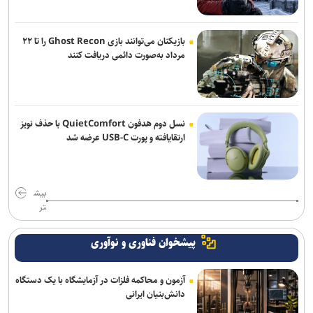
اسدی: پرسپولیس هنوز بازیکنان بزرگ کم دارد و با گل‌گهر قابل قیاس
بازیکنان می‌توانند بازی Ghost Recon را تا ۲۲
نیست/ کار تارتار سخت‌تر از همیشه است
مرداد به‌صورت دائمی دریافت کنند
نسل دوم هدفون QuietComfort با حذف نویز
ارتقایافته و پورت USB-C عرضه شد
بیش
تر
پیشخوان فناوری و نوآوری
آزمون و محاکمه فلزات در آزمایشگاه با یک دستگاه
دانش‌بنیان ایرانی