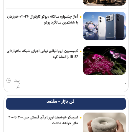
آغاز جشنواره سالانه «پوکو کارناوال ۲۰۲۶» هم‌زمان
با هشتمین سالگرد پوکو
کمیسیون اروپا توافق نهایی اجرای شبکه ماهواره‌ای
IRIS² را امضا کرد
بیش
تر
فن بازار - مقصد
اسپیکر هوشمند اوپن‌ای‌آی قیمتی بین ۳۰۰ تا ۴۰۰
دلار خواهد داشت