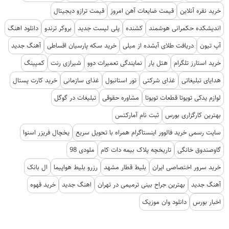
خرید نقره آنلاین
قیمت ضایعات آهن امروز
قیمت ترازو دیجیتال
اندیشکده حکمرانی هوشمند
کشنده
پلی لیست جدید
بروکر ترندو
دانلود اهنگ
آپ تیون
دریافت طلای آبشده از میلی
خرید سکه پارسیان اقساطی
آهنگ جدید
خرید استارز تلگرام
هتل یار
نمایندگی تعمیرات دوو
شیرازی رنت
کمپینگ
هدایای تبلیغاتی
غذای شرکتی
تور استانبول
غذای سازمانی
خرید کارت پستال
لوازم یدکی تویوتا قطعات تویوتا
مشاوره حقوقی
تبلیغات در گوگل
بهترین کارگزاری بورس
ثبت نام آمارکتس
سایت رسمی خرید فالوور اینستاگرام همراه با تحویل سریع
یخچال فریزر اسنوا
گاوصندوق خانگی
تاریخچه پلاک بیمه دات کام
ملودی 98
خرید سرور اختصاصی ایران
بلیط قطار مشهد
رزرو بلیط هواپیما
ال بانک
آهنگ جدید
بهترین جراح بینی ترمیمی در تهران
اهنگ جدید
خرید قهوه
اخبار بورس
دانلود وان موزیک