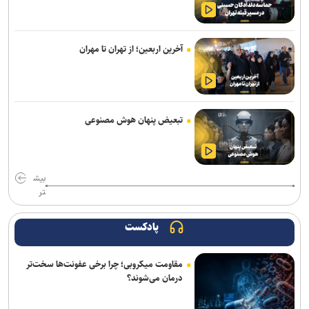
ادامه خریدهای خطیبی از تیم سابق/ نصیری به فجرسپاسی پیوست
بازگشت خلیفه و گودرزی به تمرینات آلومینیوم
آخرین اربعین؛ از تهران تا مهران
استارت دوباره همه ملی‌پوشان جهانی و بازی‌های آسیایی در کمپ تیم‌های
ملی؛ تذکر وزنی به نایب‌قهرمان جهان
ناکامی نماینده ایران در مسابقات ورزش های خیابانی
تبعیض پنهان هوش مصنوعی
اژدهاکش به پرسپولیس پیوست
بیاتلو: با آریو قرارداد دارم/ حضورم در مس رفسنجان صحت ندارد
بیش
تر
بازی‌های سرخابی‌ها به شهرقدس رفت/ استقلال خوزستان به تهران
بازگشت
پادکست
تمدید قرارداد مربی ترک استقلال
مقاومت میکروبی؛ چرا برخی عفونت‌ها سخت‌تر
آغاز اردوی تیم ملی بوکس برای ناگویا با حضور ۱۰ ملی‌پوش
درمان می‌شوند؟
محمدی: مقابل استقلال لیگ را پرقدرت آغاز می‌کنیم/ امیدوارم با مس