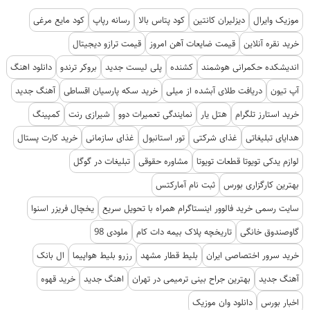
موزیک وایرال
دیزلیران کانتین
کود پتاس بالا
رسانه رپاپ
کود مایع مرغی
خرید نقره آنلاین
قیمت ضایعات آهن امروز
قیمت ترازو دیجیتال
اندیشکده حکمرانی هوشمند
کشنده
پلی لیست جدید
بروکر ترندو
دانلود اهنگ
آپ تیون
دریافت طلای آبشده از میلی
خرید سکه پارسیان اقساطی
آهنگ جدید
خرید استارز تلگرام
هتل یار
نمایندگی تعمیرات دوو
شیرازی رنت
کمپینگ
هدایای تبلیغاتی
غذای شرکتی
تور استانبول
غذای سازمانی
خرید کارت پستال
لوازم یدکی تویوتا قطعات تویوتا
مشاوره حقوقی
تبلیغات در گوگل
بهترین کارگزاری بورس
ثبت نام آمارکتس
سایت رسمی خرید فالوور اینستاگرام همراه با تحویل سریع
یخچال فریزر اسنوا
گاوصندوق خانگی
تاریخچه پلاک بیمه دات کام
ملودی 98
خرید سرور اختصاصی ایران
بلیط قطار مشهد
رزرو بلیط هواپیما
ال بانک
آهنگ جدید
بهترین جراح بینی ترمیمی در تهران
اهنگ جدید
خرید قهوه
اخبار بورس
دانلود وان موزیک