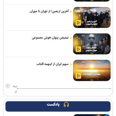
مدافع جوان آلومینیوم نزدیک به سپاهان
آخرین اربعین؛ از تهران تا مهران
آذربایجان؛ میزبانی که در ۳۰ وزن حتی یک بار هم پرچمش بالا نرفت!
فولاد خوزستان در حال بررسی شرایط رضاییان برای بازگشت به اهواز
تبعیض پنهان هوش مصنوعی
پرچم رقیب بالا رفت و اتفاقی نیفتاد؛ حضور در قهرمانی کشتی جهان با
بادیگارد!
ادامه مذاکرات پیکان و شکاری
سهم ایران از اینهمه آفتاب
توافق دنیامالی و همتای آذربایجانی برای گسترش همکاری‌های ورزش و
جوانان ایران و جمهوری آذربایجان
پاسخ منفی یک لزیونر به باشگاه پرسپولیس؛ فعلا به ایران نمی‌آیم
بیش
تر
پیاتزا به تهران رسید/ ۱۴ بازیکن دیگر اضافه شدند
پادکست
خرید جدید خیبر سر از ذوب‌آهن درآورد