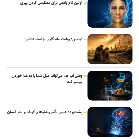
اولین گام واقعی برای معکوس کردن پیری
پایان شایعات در مورد جدایی؛ بیفوما در پرسپولیس ماندنی شد
پشت‌پرده بند فسخ قرارداد ۱۰۰ میلیونی استقلال و رضاییان
موضع جدید نساجی درباره ایری و طاهری
اربعین؛ روایت ماندگاری نهضت عاشورا
سفر مربی جدید استقلال به ایران
استعلام استقلال از فیفا در مورد جذب بازیکن آزاد و پنجره تیم بانوان
واگذاری امتیاز شناورسازی قشم به سازمان منطقه آزاد/ بازگشت اصولی به
وقتی آب هم می‌تواند میل شما را به غذا خوردن
مدیریت فوتبال
بیشتر کند
رکوردهای جهانی یوسفی و نصیری حفظ شد
تور جهانی تنیس صربستان| ادامه پیروزی‌های یزدانی و جدال با نماینده
روسیه
پشت‌پرده علمی تأثیر ویدئو‌های کوتاه بر مغز انسان
گودرزی: برخی از هندی‌ها سن‌شان تقلبی است ولی نباید باز هم به آنها
می‌باختیم/ ۵-۶ چهره خوب به کشتی ایران معرفی کردیم