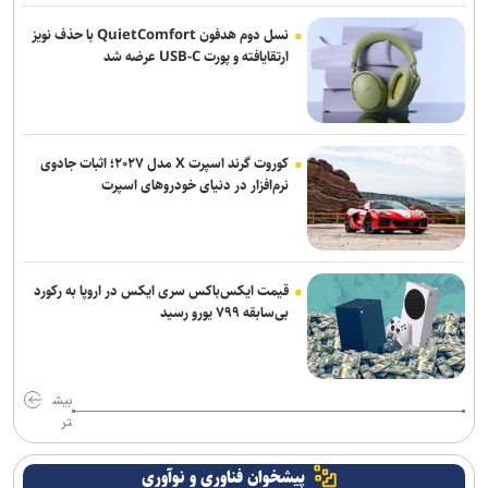
نسل دوم هدفون QuietComfort با حذف نویز
ارتقایافته و پورت USB-C عرضه شد
کوروت گرند اسپرت X مدل ۲۰۲۷؛ اثبات جادوی
نرم‌افزار در دنیای خودروهای اسپرت
قیمت ایکس‌باکس سری ایکس در اروپا به رکورد
بی‌سابقه ۷۹۹ یورو رسید
بیش
تر
پیشخوان فناوری و نوآوری