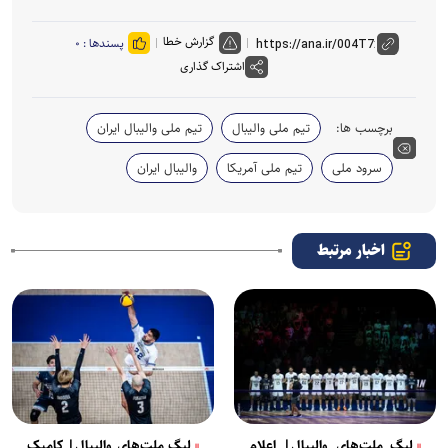
گزارش خطا
پسندها :
۰
اشتراک گذاری
برچسب ها:
تیم ملی والیبال
تیم ملی والیبال ایران
سرود ملی
تیم ملی آمریکا
والیبال ایران
اخبار مرتبط
لیگ ملت‌های والیبال| اعلام
لیگ ملت‌های والیبال| کامبک