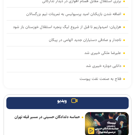
برتری استقلال مقابل همنام اهوازی در دیدار تدارکاتی
اضافه شدن بازیکنان امید پرسپولیس به تمرینات تیم بزرگسالان
هزاریان: امیدواریم تا قبل از شروع لیگ پنجره استقلال خوزستان باز شود
تاجدار و صادقی دستیاران جدید الهامی در پیکان
علیرضا ملکی خیبری شد
دانایی دوباره خیبری شد
فلاح به صنعت نفت پیوست
تناقض در بودجه باشگاه سپاهان؛ رشد ۲۵ درصدی یا کاهش چشم‌گیر
بودجه فوتبال؟
ویدیو
مدیرعامل پرسپولیس سفیر افتخاری چوگان شد
حماسه دلدادگان حسینی در مسیر قبله تهران
باختر: انتقال قرضی بازیکن بدون ثبت قرارداد تخلف است/ استقلال با
مجازاتی مواجه نخواهد شد