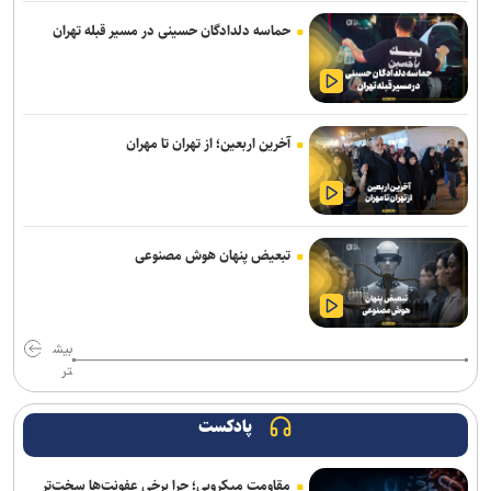
حماسه دلدادگان حسینی در مسیر قبله تهران
محمدی: مقابل استقلال لیگ را پرقدرت آغاز می‌کنیم/ امیدوارم با مس
شهربابک کمترین گل خورده لیگ را داشته باشیم
مالک ایستا: تا آخر پیگیر پرونده اردلان هستیم/ قمی: هفت سال است که
بازیکن‌سازی نداشته‌ایم
آخرین اربعین؛ از تهران تا مهران
نکونام: تراکتور را با چشم باز انتخاب کردم/ قطعاً نمی‌گویم «تیم را من
نبسته‌ام»
دبیر: ابراهیم هادی با کفش کشتی شهید شد/ درد و بلای خبرنگاران وطن
تبعیض پنهان هوش مصنوعی
پرست بخورد بر سر شبکه اینترنشنال
مدیرعامل صنعت‌نفت آبادان: پنجره نقل‌وانتقالاتی باشگاه باز است؛
مشکلی برای ثبت قراردادها نداریم
بیش
تر
برد دو رقمی پرسپولیس مقابل منتخب کرجی/ پاگشای شهرآبادی با ۶ گل
پادکست
پاداش ویژه برای مدال‌آوران تیراندازی در ناگویا/ ۳ میلیارد برای طلا
مقاومت میکروبی؛ چرا برخی عفونت‌ها سخت‌تر