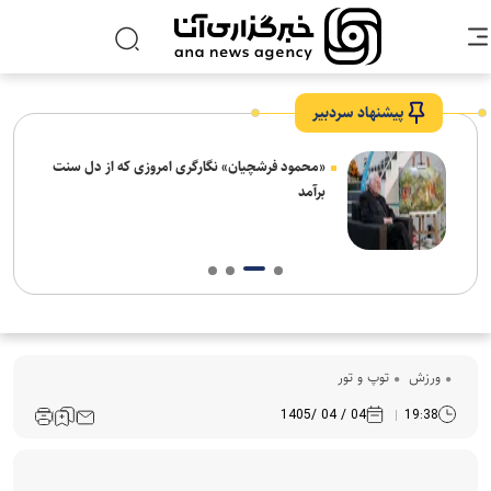
پیشنهاد سردبیر
ش‌های
«محمود فرشچیان» نگارگری امروزی که از دل سنت
ت
برآمد
ورزش
توپ و تور
04 / 04 /1405
19:38