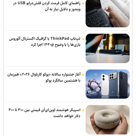
راهنمای کامل فرمت کردن فلش‌درایو USB در
ویندوز و دلایل نیاز به آن
لپ‌تاپ ThinkPad با گرافیک اکسترنال آئوروس
بازی‌ها را با وضوح ۱۴۴۰p اجرا کرد
آغاز جشنواره سالانه «پوکو کارناوال ۲۰۲۶» هم‌زمان
با هشتمین سالگرد پوکو
اسپیکر هوشمند اوپن‌ای‌آی قیمتی بین ۳۰۰ تا ۴۰۰
دلار خواهد داشت