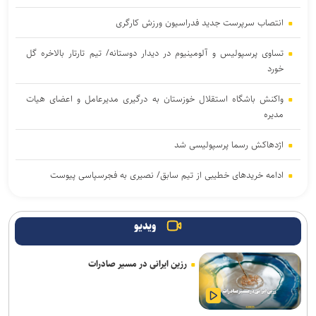
انتصاب سرپرست جدید فدراسیون ورزش کارگری
تساوی پرسپولیس و آلومینیوم در دیدار دوستانه/ تیم تارتار بالاخره گل
خورد
واکنش باشگاه استقلال خوزستان به درگیری مدیرعامل و اعضای هیات
مدیره
اژدهاکش رسما پرسپولیسی شد
ادامه خریدهای خطیبی از تیم سابق/ نصیری به فجرسپاسی پیوست
بازگشت خلیفه و گودرزی به تمرینات آلومینیوم
ویدیو
بازی‌های سرخابی‌ها به شهرقدس رفت/ استقلال خوزستان به تهران
بازگشت
رزین ایرانی در مسیر صادرات
تمدید قرارداد مربی ترک استقلال
آغاز اردوی تیم ملی بوکس برای ناگویا با حضور ۱۰ ملی‌پوش