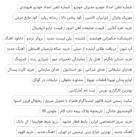
شماره تلفن امداد خودرو مدیران خودرو
شماره تلفن امداد خودرو هیوندای
موزیک وایرال
دیزلیران کانتین
کود پتاس بالا
رسانه رپاپ
کود مایع مرغی
خرید نقره آنلاین
قیمت ضایعات آهن امروز
قیمت ترازو دیجیتال
اندیشکده حکمرانی هوشمند
کشنده
پلی لیست جدید
بروکر ترندو
دانلود اهنگ
آپ تیون
دریافت طلای آبشده از میلی
خرید سکه پارسیان اقساطی
آهنگ جدید
خرید استارز تلگرام
هتل یار
نمایندگی تعمیرات دوو
شیرازی رنت
کمپینگ
هدایای تبلیغاتی
غذای شرکتی
تور استانبول
غذای سازمانی
خرید کارت پستال
لوازم یدکی تویوتا قطعات تویوتا
مشاوره حقوقی
تبلیغات در گوگل
بهترین کارگزاری بورس
ثبت نام آمارکتس
سایت رسمی خرید فالوور اینستاگرام همراه با تحویل سریع
یخچال فریزر اسنوا
گاوصندوق خانگی
تاریخچه پلاک بیمه دات کام
ملودی 98
خرید سرور اختصاصی ایران
بلیط قطار مشهد
رزرو بلیط هواپیما
ال بانک
آهنگ جدید
بهترین جراح بینی ترمیمی در تهران
اهنگ جدید
خرید قهوه