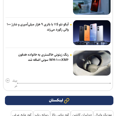
آیکو نئو ۱۱S با باتری ۹ هزار میلی‌آمپری و شارژ ۱۰۰
واتی رکورد می‌زند
رنگ زیتونی خاکستری به خانواده هدفون
WH-۱۰۰۰XM۶ سونی اضافه شد
بیش
تر
لینکستان
موزیک وایرال
دیزلیران کانتین
کود پتاس بالا
رسانه رپاپ
کود مایع مرغی