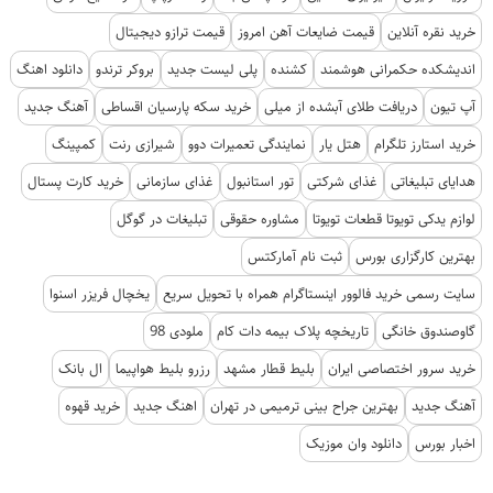
خرید نقره آنلاین
قیمت ضایعات آهن امروز
قیمت ترازو دیجیتال
اندیشکده حکمرانی هوشمند
کشنده
پلی لیست جدید
بروکر ترندو
دانلود اهنگ
آپ تیون
دریافت طلای آبشده از میلی
خرید سکه پارسیان اقساطی
آهنگ جدید
خرید استارز تلگرام
هتل یار
نمایندگی تعمیرات دوو
شیرازی رنت
کمپینگ
هدایای تبلیغاتی
غذای شرکتی
تور استانبول
غذای سازمانی
خرید کارت پستال
لوازم یدکی تویوتا قطعات تویوتا
مشاوره حقوقی
تبلیغات در گوگل
بهترین کارگزاری بورس
ثبت نام آمارکتس
سایت رسمی خرید فالوور اینستاگرام همراه با تحویل سریع
یخچال فریزر اسنوا
گاوصندوق خانگی
تاریخچه پلاک بیمه دات کام
ملودی 98
خرید سرور اختصاصی ایران
بلیط قطار مشهد
رزرو بلیط هواپیما
ال بانک
آهنگ جدید
بهترین جراح بینی ترمیمی در تهران
اهنگ جدید
خرید قهوه
اخبار بورس
دانلود وان موزیک