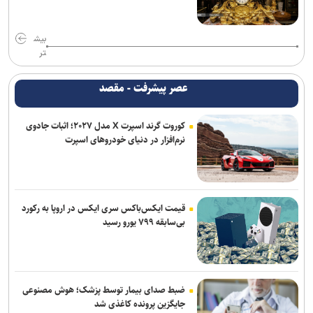
پاکستان: خواهان جنگ با افغانستان نیستیم؛ طالبان باید حمایت از
تروریسم را متوقف کند
بیش
واشنگتن‌پست: ترامپ در محافل خصوصی از جی‌دی ونس برای انتخابات
تر
۲۰۲۸ حمایت می‌کند
عصر پیشرفت - مقصد
برنی سندرز: ترامپ خطرناک‌ ترین رئیس‌ جمهور تاریخ آمریکا است
کوروت گرند اسپرت X مدل ۲۰۲۷؛ اثبات جادوی
نشست خبری رئیس‌جمهور فردا برگزار می‌شود
نرم‌افزار در دنیای خودروهای اسپرت
یونیسف: در ۳۰۰ روز گذشته دست‌کم ۳۰۰ کودک فلسطینی در غزه جان
باختند
قیمت ایکس‌باکس سری ایکس در اروپا به رکورد
بی‌سابقه ۷۹۹ یورو رسید
ضبط صدای بیمار توسط پزشک؛ هوش مصنوعی
جایگزین پرونده کاغذی شد