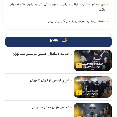
دور هفتم مذاکرات لبنان و رژیم صهیونیستی در رم بدون نتیجه پایان
یافت
حمله نیروهای اسرائیلی به خبرنگار پرس‌تی‌وی
لزوم تعمیق همکاری‌های علمی و پژوهشی عراق و ایران
ویدیو
پنتاگون با افشای کمبود تسلیحات نشست برگزار می‌کند
حماسه دلدادگان حسینی در مسیر قبله تهران
انفجار در حومه دمشق چند کشته و زخمی برجا گذاشت
برگزاری مجمع آژانس انرژی اتمی اوایل شهریور در آمریکا
یمن: نقشه عربستان برای حمله به صنعاء را در نطفه خفه کردیم
آخرین اربعین؛ از تهران تا مهران
پیام هشدار مقاومت یمن به ریاض
قدردانی از حضور حماسی ملت مبعوث شده در راهپیمایی اربعین
تبعیض پنهان هوش مصنوعی
ترامپ با تهدید افشاگران، بحران مهمات آمریکا را انکار کرد