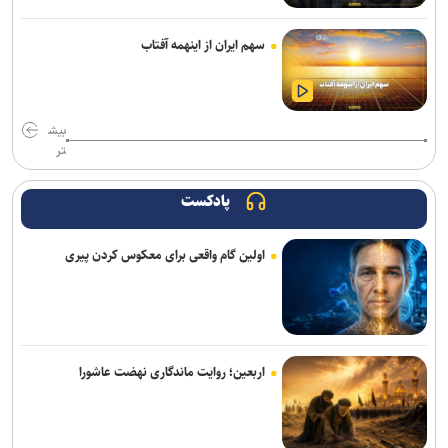
فعالان اربعین از جهان در کربلا گرد هم آمدند/ اهدای تکه فرش حرم
رضوی به فعالان اربعینی جهان
سهم ایران از اینهمه آفتاب
فقیهه سلطانی بازیگر فیلم بهاره رهنما شد
انتشار کتاب انقلاب مشروطه؛ از تولد تا مرگ/ بازخوانی مستند یک تحول
بیش
تاریخی
تر
نفی منطق، راه را برای خرافه و پوچ‌گرایی باز می‌کند
پادکست
«حسن‌آقا حسینی قشنگه» با اکبر عبدی ماندگار شد/ بازیگری که از هر
نقش، یک شخصیت می‌ساخت +فیلم
اولین گام واقعی برای معکوس کردن پیری
صادرات فرهنگ از انتخاب درست آغاز می‌شود
رادیو اربعین خیمه‌ای به وسعت دل‌های عاشق است/ از سفره‌های
نذری‌ام‌البنین تا پیگیری مطالبات زائران
اربعین؛ روایت ماندگاری نهضت عاشورا
«آبجی‌ها و آقاجان» در تالار حافظ روی صحنه می‌رود