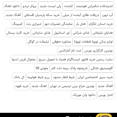
اندیشکده حکمرانی هوشمند
کشنده
پلی لیست جدید
بروکر ترندو
دانلود اهنگ
آپ تیون
دریافت طلای آبشده از میلی
خرید سکه پارسیان اقساطی
آهنگ جدید
خرید استارز تلگرام
هتل یار
نمایندگی تعمیرات دوو
شیرازی رنت
کمپینگ
هدایای تبلیغاتی
غذای شرکتی
تور استانبول
غذای سازمانی
خرید کارت پستال
لوازم یدکی تویوتا قطعات تویوتا
مشاوره حقوقی
تبلیغات در گوگل
بهترین کارگزاری بورس
ثبت نام آمارکتس
سایت رسمی خرید فالوور اینستاگرام همراه با تحویل سریع
یخچال فریزر اسنوا
گاوصندوق خانگی
تاریخچه پلاک بیمه دات کام
ملودی 98
خرید سرور اختصاصی ایران
بلیط قطار مشهد
رزرو بلیط هواپیما
ال بانک
آهنگ جدید
بهترین جراح بینی ترمیمی در تهران
اهنگ جدید
خرید قهوه
اخبار بورس
دانلود وان موزیک