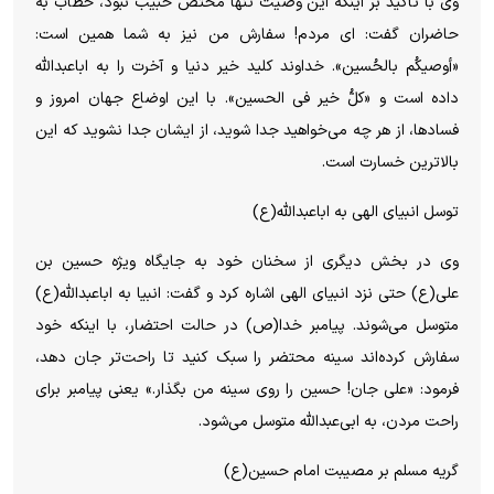
وی با تأکید بر اینکه این وصیت تنها مختص حبیب نبود، خطاب به
حاضران گفت: ای مردم! سفارش من نیز به شما همین است:
«أوصیکُم بالحُسین». خداوند کلید خیر دنیا و آخرت را به اباعبدالله
داده است و «کلُّ خیر فی الحسین». با این اوضاع جهان امروز و
فسادها، از هر چه می‌خواهید جدا شوید، از ایشان جدا نشوید که این
بالاترین خسارت است.
توسل انبیای الهی به اباعبدالله(ع)
وی در بخش دیگری از سخنان خود به جایگاه ویژه حسین بن
علی(ع) حتی نزد انبیای الهی اشاره کرد و گفت: انبیا به اباعبدالله(ع)
متوسل می‌شوند. پیامبر خدا(ص) در حالت احتضار، با اینکه خود
سفارش کرده‌اند سینه محتضر را سبک کنید تا راحت‌تر جان دهد،
فرمود: «علی جان! حسین را روی سینه من بگذار.» یعنی پیامبر برای
راحت مردن، به ابی‌عبدالله متوسل می‌شود.
گریه مسلم بر مصیبت امام حسین(ع)