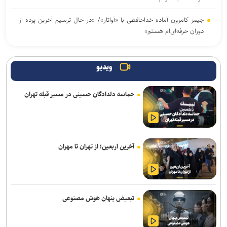
جیمز کامرون آماده خداحافظی با «آواتار»/ «در حال ترسیم آخرین پرده از
دوران حرفه‌ای‌ام هستم»
مترجم سرشناس «ادیسه» هومر: نولان هومر را بیش از حد ساده کرده
است
ویدیو
غفاری: جشنواره بین‌المللی فیلم مقاومت، زبان هنری این حماسه خواهد
حماسه دلدادگان حسینی در مسیر قبله تهران
بود
موکب‌های «کتاب اربعین» کتابخانه‌های عمومی استان تهران در مسیر
جاماندگان اربعین
آخرین اربعین؛ از تهران تا مهران
درخشش «مرد آرام» در جشنواره ایماگو ایتالیا
برگزاری دوره «آشنایی با فیلمسازی» در انجمن سینمای جوانان ایران
«ادیسه» نولان فروش شعر در بریتانیا را به اوج رساند؛ رشد ۱۳ درصدی
تبعیض پنهان هوش مصنوعی
بازار شعر