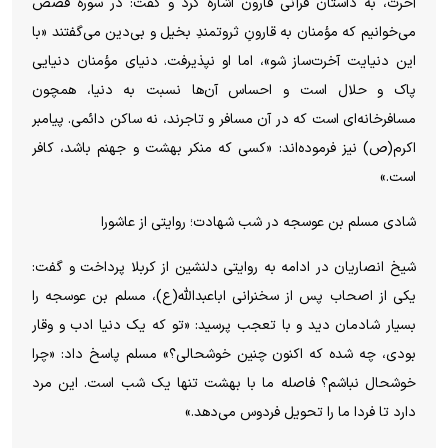
آخرت، به داستان قرآنی قارون اشاره کرد و گفت: در سوره قصص
می‌خوانیم که مؤمنان به قارونِ ثروتمندِ بخیل و بی‌دین می‌گفتند «با
این دنیایت آخرت‌ساز شو»، اما او نپذیرفت. دنیای مؤمنان دنیایی
پاک و حلال است و احساس آن‌ها نسبت به دنیا، همچون
مسافرخانه‌ای است که در آن مسافر و تاجرند، نه ساکن دائمی. پیامبر
اکرم(ص) نیز فرموده‌اند: «کسی که منکر بهشت و جهنم باشد، کافر
است.»
شادی مسلم بن عوسجه در شب شهادت؛ روایتی از عاشورا
شیخ انصاریان در ادامه به روایتی دلنشین از کربلا پرداخت و گفت:
یکی از اصحاب پس از سخنرانی اباعبدالله(ع)، مسلم بن عوسجه را
بسیار شادمان دید و با تعجب پرسید: «تو که یک دنیا ادب و وقار
بودی، چه شده که اکنون چنین خوشحالی؟» مسلم پاسخ داد: «چرا
خوشحال نباشم؟ فاصله ما با بهشت تنها یک شب است. این مرد
دارد تا فردا ما را تحویل فردوس می‌دهد.»