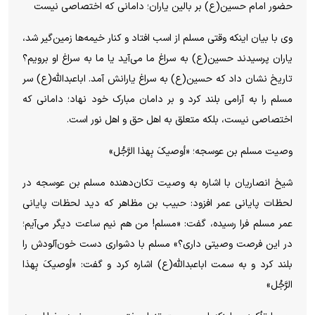
حضور امام حسین(ع) بر بالین یاران؛ دامانی که اختصاصی نیست
وی با بیان اینکه وقتی مسلم از اسب افتاد و کنار خیمه‌ها زمین‌گیر شد،
یاران پرسیدند حسین(ع) به سراغ ما می‌آید یا ما به سراغ او برویم؟
تاریخ نشان داد که حسین(ع) به سراغ یارانش آمد. اباعبدالله(ع) سر
مسلم را به آرامی بلند کرد و بر دامان مبارک خود نهاد؛ دامانی که
اختصاصی نیست، بلکه متعلق به اهل حق و اهل نور است.
وصیت مسلم بن عوسجه؛ «أوصیکَ بِهذا الرَّجُل»
شیخ انصاریان با اشاره به وصیت تکان‌دهنده مسلم بن عوسجه در
لحظات پایانی عمر افزود: حبیب بن مظاهر که دید لحظات پایانی
عمر مسلم فرا رسیده، گفت: «مسلم! من هم نیم ساعت دیگر می‌آیم؛
در این فرصت وصیتی داری؟» مسلم با دشواری دست خون‌آلودش را
بلند کرد و به سمت اباعبدالله(ع) اشاره کرد و گفت: «أوصیکَ بِهذا
الرَّجُل»