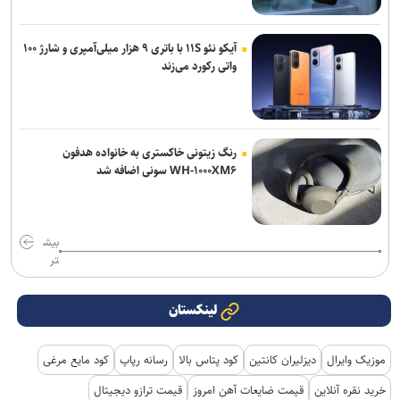
آیکو نئو ۱۱S با باتری ۹ هزار میلی‌آمپری و شارژ ۱۰۰
واتی رکورد می‌زند
رنگ زیتونی خاکستری به خانواده هدفون
WH-۱۰۰۰XM۶ سونی اضافه شد
بیش
تر
لینکستان
موزیک وایرال
دیزلیران کانتین
کود پتاس بالا
رسانه رپاپ
کود مایع مرغی
خرید نقره آنلاین
قیمت ضایعات آهن امروز
قیمت ترازو دیجیتال