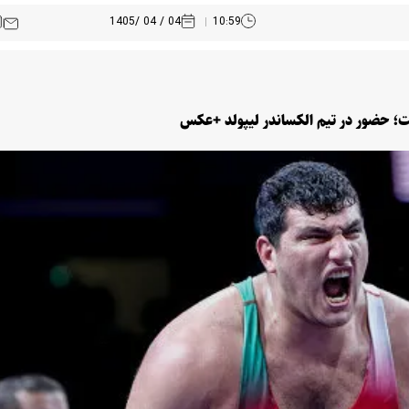
04 / 04 /1405
10:59
ست؛ حضور در تیم الکساندر لیپولد +عکس