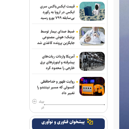
ربیعی سرمربی شاهین بندرعامری شد
قیمت ایکس‌باکس سری
ایکس در اروپا به رکورد
اعلام اسامی نامزدهای تایید صلاحیت شده
بی‌سابقه ۷۹۹ یورو رسید
ریاست فدراسیون بدنسازی و پرورش اندام/
حضور عضو هیات مدیره پرسپولیس
ضبط صدای بیمار توسط
پزشک؛ هوش مصنوعی
کلباسی به چادرملو پیوست
جایگزین پرونده کاغذی شد
عالیشاه در یک قدمی گل‌گهر
آمریکا واردات ربات‌های
پیشرفته و اینورترهای برق
باقری قراردادش را با پیکان تمدید کرد
خارجی را محدود کرد
روزنامه‌های ورزشی چهارشنبه ۱۴ مرداد
روایت ظهور و خداحافظی
۱۴۰۵
کنسولی که مسیر نینتندو را
تغییر داد
بیانی: ۴۰۰ هزار دلار صرف وکلای خارجی
بیش
شد تا پنجره استقلال باز نشود/ رضاییان به
تر
جای قدرشناسی کلاس ۲۰۰ میلیارد تومانی
گذاشت
پیشخوان فناوری و نوآوری