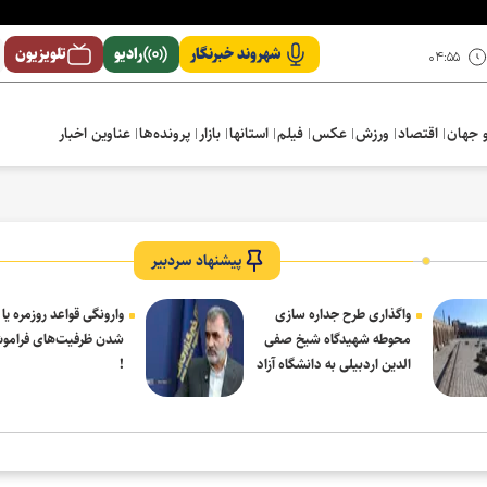
شهروند خبرنگار
رادیو
تلویزیون
۰۴:۵۵
 جهان
اقتصاد
ورزش
عکس
فیلم
استانها
بازار
پرونده‌ها
عناوین اخبار
پیشنهاد سردبیر
واگذاری طرح جداره سازی
وارونگی قواعد روزمره یا
محوطه شهیدگاه شیخ صفی
شدن ظرفیت‌های فرامو
الدین اردبیلی به دانشگاه آزاد
!
مشکین شهر