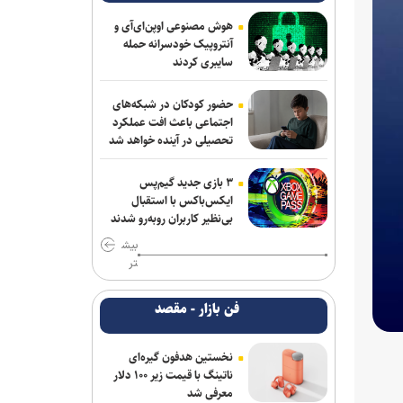
رحیمی به شمس آذر پیوست
هوش مصنوعی اوپن‌ای‌آی و
خانلرخانی: پاداش تکواندوکاران با تلاشی
آنتروپیک خودسرانه حمله
می‌کنند همخوانی ندارد/ سلیمی: کار اصلی
سایبری کردند
من برای ناگویا از دو تورنمنت بعد آغاز
می‌شود/ برخورداری: قانون سرباز قهرمان
حضور کودکان در شبکه‌های
کمک خوبی است+فیلم
اجتماعی باعث افت عملکرد
تحصیلی در آینده خواهد شد
روزنامه های ورزشی پنجشنبه ۱۵ مرداد
۱۴۰۵
۳ بازی جدید گیم‌پس
ایکس‌باکس با استقبال
فریدونی: دلیل بسته ماندن پنجره استقلال
بی‌نظیر کاربران روبه‌رو شدند
۴ فسخ غیر موجه در دو سال بوده است/
بیش
تاجرنیا دوست دارد خودش را تبرئه کند
تر
برزگر: همای سعادت روی دوش تارتار
فن بازار - مقصد
نشسته است/ عیار واقعی پرسپولیس از
هفته پنجم به بعد مشخص می‌شود
نخستین هدفون گیره‌ای
نعمت‌پور بعد از قبول مسئولیت سپاهان در
ناتینگ با قیمت زیر ۱۰۰ دلار
لیگ برتر فرنگی: اولویت‌مان در سال اول
معرفی شد