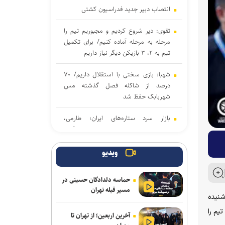
انتصاب دبیر جدید فدراسیون کشتی
تقوی: دیر شروع کردیم و مجبوریم تیم را
مرحله به مرحله آماده کنیم/ برای تکمیل
تیم به ۲، ۳ بازیکن دیگر نیاز داریم
شهبا: بازی سختی با استقلال داریم/ ۷۰
درصد از شاکله فصل گذشته مس
شهربابک حفظ شد
بازار سرد ستاره‌های ایران؛ طارمی،
جهانبخش و رضاییان بدون پیشنهاد بزرگ
دنیامالی به دعوت رسمی وزیر ورزش
ویدیو
آذربایجان به باکو سفر می‌کند
حماسه دلدادگان حسینی در
جدایی قطعی رضاییان از استقلال + عکس
مسیر قبله تهران
شنیده
آراسته و کومار به نساجی پیوستند
یم را
آخرین اربعین؛ از تهران تا