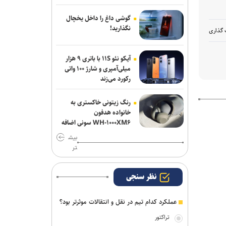
قهرمانی نیست
گوشی داغ را داخل یخچال
مس رفسنجان منتظر رأی CAS/ آغاز
نگذارید!
 گذاری
تمرینات نارنجی پوشان از هفته آینده
آیکو نئو ۱۱S با باتری ۹ هزار
دروازه‌بان‌های سابق پرسپولیس و تراکتور به
میلی‌آمپری و شارژ ۱۰۰ واتی
شمس آذر پیوستند
رکورد می‌زند
رنگ زیتونی خاکستری به
خانواده هدفون
WH-۱۰۰۰XM۶ سونی اضافه
شد
بیش
تر
نظر سنجی
عملکرد کدام تیم در نقل و انتقالات موثرتر بود؟
تراکتور