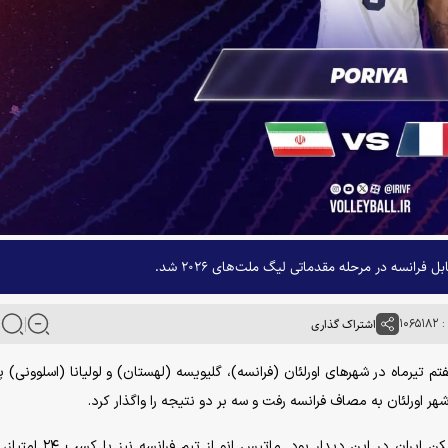
ل فرانسه در مرحله مقدماتی لیگ ملت‌های ۲۰۲۶ شد.
۱۰۶
اشتراک گذاری
تم تیرماه در شهرهای اورلئان (فرانسه)، گلیویسه (لهستان) و لولیانا (اسلوونی) پ
هر اورلئان به مصاف فرانسه رفت و سه بر دو نتیجه را واگذار کرد.
پوریا حسین خانزاده با کسب ۲۰ پوئن، امتیازآورترین بازیکن ایران در این دیدار