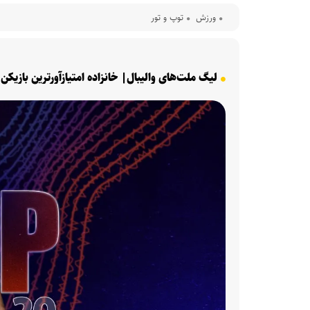
ورزش
توپ و تور
لیگ ملت‌های والیبال| خانزاده امتیازآورترین بازیکن 