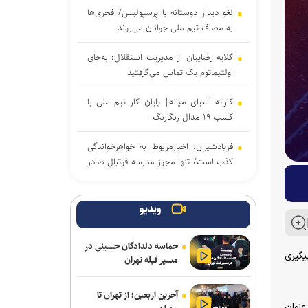
لغو دیدار دوستانه با پرسپولیس/ فجری‌ها
به مصاف تیم ملی جوانان می‌روند
گلایه رضاییان از مدیریت استقلال: به‌جای
اولتیماتوم یک تماس می‌گرفتید
کاراته آسیای میانه| پایان کار تیم ملی با
کسب ۱۹ مدال رنگارنگ
فریادشیران: اخبارمربوط به خواهرخواندگی
کذب است/ تنها مجوز مدرسه فوتبال صادر
کرده‌ایم
بخشی: فرجی مدالی با ارزش‌تر از مسابقات
ویدیو
جهانی گرفت/ او می‌تواند در بازی‌های
آسیایی و المپیک بدرخشد
حماسه دلدادگان حسینی در
یگیری
مسیر قبله تهران
انتصاب دبیر جدید فدراسیون کشتی
آخرین اربعین؛ از تهران تا
تقوی: دیر شروع کردیم و مجبوریم تیم را
 بود. ماتیس انو از تیم فرانسه نیز با کسب ۲۴ امتیاز، عنوان