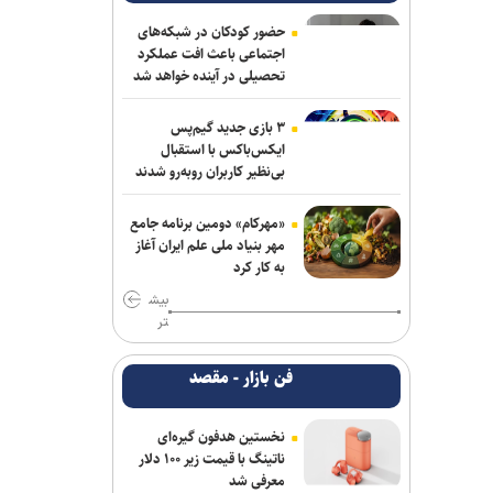
ریاست فدراسیون بدنسازی و پرورش اندام/
حضور عضو هیات مدیره پرسپولیس
حضور کودکان در شبکه‌های
اجتماعی باعث افت عملکرد
کلباسی به چادرملو پیوست
تحصیلی در آینده خواهد شد
عالیشاه در یک قدمی گل‌گهر
۳ بازی جدید گیم‌پس
ایکس‌باکس با استقبال
باقری قراردادش را با پیکان تمدید کرد
بی‌نظیر کاربران روبه‌رو شدند
روزنامه‌های ورزشی چهارشنبه ۱۴ مرداد
«مهرکام» دومین برنامه جامع
۱۴۰۵
مهر بنیاد ملی علم ایران آغاز
به کار کرد
روزنامه های ورزشی پنجشنبه ۱۵ مرداد
بیش
۱۴۰۵
تر
برزگر: همای سعادت روی دوش تارتار
فن بازار - مقصد
نشسته است/ عیار واقعی پرسپولیس از
هفته پنجم به بعد مشخص می‌شود
نخستین هدفون گیره‌ای
خانلرخانی: پاداش تکواندوکاران با تلاشی
ناتینگ با قیمت زیر ۱۰۰ دلار
می‌کنند همخوانی ندارد/ سلیمی: کار اصلی
معرفی شد