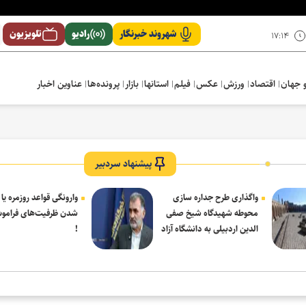
شهروند خبرنگار
رادیو
تلویزیون
۱۷:۱۴
 جهان
اقتصاد
ورزش
عکس
فیلم
استانها
بازار
پرونده‌ها
عناوین اخبار
پیشنهاد سردبیر
واگذاری طرح جداره سازی
وارونگی قواعد روزمره یا
محوطه شهیدگاه شیخ صفی
شدن ظرفیت‌های فرامو
الدین اردبیلی به دانشگاه آزاد
!
مشکین شهر