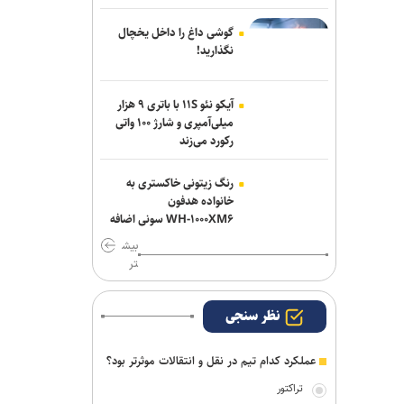
من برای ناگویا از دو تورنمنت بعد آغاز
می‌شود/ برخورداری: قانون سرباز قهرمان
گوشی داغ را داخل یخچال
کمک خوبی است+فیلم
نگذارید!
نعمت‌پور بعد از قبول مسئولیت سپاهان در
آیکو نئو ۱۱S با باتری ۹ هزار
لیگ برتر فرنگی: اولویت‌مان در سال اول
میلی‌آمپری و شارژ ۱۰۰ واتی
قهرمانی نیست
رکورد می‌زند
رنگ زیتونی خاکستری به
خانواده هدفون
WH-۱۰۰۰XM۶ سونی اضافه
شد
بیش
تر
نظر سنجی
عملکرد کدام تیم در نقل و انتقالات موثرتر بود؟
تراکتور