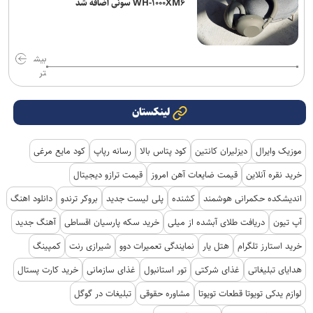
WH-۱۰۰۰XM۶ سونی اضافه شد
بیش
تر
لینکستان
موزیک وایرال
دیزلیران کانتین
کود پتاس بالا
رسانه رپاپ
کود مایع مرغی
خرید نقره آنلاین
قیمت ضایعات آهن امروز
قیمت ترازو دیجیتال
اندیشکده حکمرانی هوشمند
کشنده
پلی لیست جدید
بروکر ترندو
دانلود اهنگ
آپ تیون
دریافت طلای آبشده از میلی
خرید سکه پارسیان اقساطی
آهنگ جدید
خرید استارز تلگرام
هتل یار
نمایندگی تعمیرات دوو
شیرازی رنت
کمپینگ
هدایای تبلیغاتی
غذای شرکتی
تور استانبول
غذای سازمانی
خرید کارت پستال
لوازم یدکی تویوتا قطعات تویوتا
مشاوره حقوقی
تبلیغات در گوگل