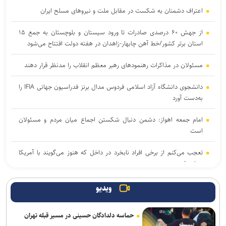
اعتراف دشمنان به شکست در مقابل ملت و نیرو‌های مسلح ایران
از جهش ۶۰ درصدی صادرات تا ورود سیستان و بلوچستان به جمع ۱۵
استان برتر کشور/خط آهن چابهار-زاهدان در هفته دولت افتتاح می‌شود
مسئولان در مذاکرات رهنمود‌های رهبر معظم انقلاب را مدنظر قرار دهند
دانشجوی دانشگاه آزاد اسلامی فردوس مدال برنز فدراسیون جهانی IFIA را
به‌دست آورد
امام جمعه اهواز: دشمن دنبال شکستن اجماع میان مردم و مسئولان
است
تعجب می‌کنم از برخی افراد نابخرد در داخل که هنوز می‌گویند با آمریکا
بسازید!
جاده چالوس یکطرفه شد
ویدیو
آمریکا در منطقه با بن‌بست راهبردی مواجه شده است/خدمت به مردم و
حماسه دلدادگان حسینی در مسیر قبله تهران
صرفه‌جویی در مصرف انرژی