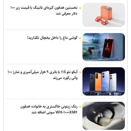
نخستین هدفون گیره‌ای ناتینگ با قیمت زیر ۱۰۰
دلار معرفی شد
گوشی داغ را داخل یخچال نگذارید!
آیکو نئو ۱۱S با باتری ۹ هزار میلی‌آمپری و شارژ ۱۰۰
واتی رکورد می‌زند
رنگ زیتونی خاکستری به خانواده هدفون
WH-۱۰۰۰XM۶ سونی اضافه شد