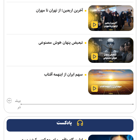
عملیات کنترل‌شده انهدام مهمات در قزوین
آخرین اربعین؛ از تهران تا مهران
ادارات و بانک‌های کدام استان‌ها فردا (چهارشنبه) تعطیل شدند
کشف ۷۰۰ کیلو مواد مخدر در استان خراسان‌رضوی
تبعیض پنهان هوش مصنوعی
ادارات استان کردستان فردا (۱۴ مرداد) تعطیل شد
جهان نظاره‌گر پویایی و جاودانگی نهضت حسینی(ع) است
استقرار بیش از یک‌هزار نیروی پلیس در مسیر جاماندگان اربعین
سهم ایران از اینهمه آفتاب
انهدام مهمات عمل نکرده دشمن در پاکدشت
قاضی قلابی در مازندران به دام قانون افتاد
بیش
تر
کشف ۴۷ کیلوگرم شیشه و هروئین در عملیات مشترک پلیس استان
مرکزی و خوزستان
پادکست
دور جدید اردوی تیم ملی کانوپولو جوانان در مراغه برگزار می‌شود
اولین گام واقعی برای معکوس کردن پیری