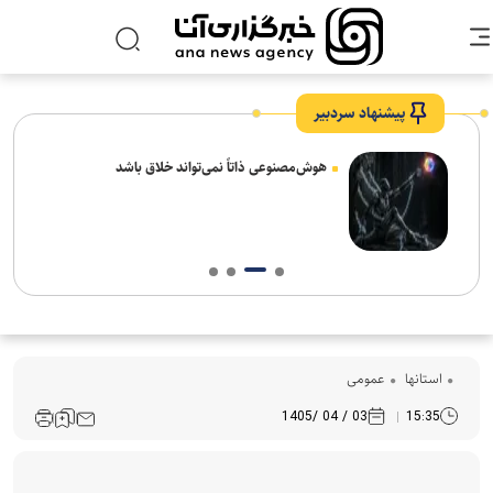
پیشنهاد سردبیر
های
هوش‌مصنوعی ذاتاً نمی‌تواند خلاق باشد
استانها
عمومی
03 / 04 /1405
15:35