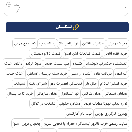
بیش
تر
لینکستان
موزیک وایرال
دیزلیران کانتین
کود پتاس بالا
رسانه رپاپ
کود مایع مرغی
خرید نقره آنلاین
قیمت ضایعات آهن امروز
قیمت ترازو دیجیتال
اندیشکده حکمرانی هوشمند
کشنده
پلی لیست جدید
بروکر ترندو
دانلود اهنگ
آپ تیون
دریافت طلای آبشده از میلی
خرید سکه پارسیان اقساطی
آهنگ جدید
خرید استارز تلگرام
هتل یار
نمایندگی تعمیرات دوو
شیرازی رنت
کمپینگ
هدایای تبلیغاتی
غذای شرکتی
تور استانبول
غذای سازمانی
خرید کارت پستال
لوازم یدکی تویوتا قطعات تویوتا
مشاوره حقوقی
تبلیغات در گوگل
بهترین کارگزاری بورس
ثبت نام آمارکتس
سایت رسمی خرید فالوور اینستاگرام همراه با تحویل سریع
یخچال فریزر اسنوا