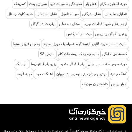
خرید استارز تلگرام
هتل یار
نمایندگی تعمیرات دوو
شیرازی رنت
کمپینگ
هدایای تبلیغاتی
غذای شرکتی
تور استانبول
غذای سازمانی
خرید کارت پستال
لوازم یدکی تویوتا قطعات تویوتا
مشاوره حقوقی
تبلیغات در گوگل
بهترین کارگزاری بورس
ثبت نام آمارکتس
سایت رسمی خرید فالوور اینستاگرام همراه با تحویل سریع
یخچال فریزر اسنوا
گاوصندوق خانگی
تاریخچه پلاک بیمه دات کام
ملودی 98
خرید سرور اختصاصی ایران
بلیط قطار مشهد
رزرو بلیط هواپیما
ال بانک
آهنگ جدید
بهترین جراح بینی ترمیمی در تهران
اهنگ جدید
خرید قهوه
اخبار بورس
دانلود وان موزیک
کلیه حقوق این پایگاه متعلق به خبرگزاری آنا است و استفاده از اخبار و محتوا با ذکر منبع مجاز