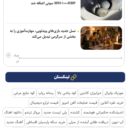
WH-۱۰۰۰XM۶ سونی اضافه شد
نسل جدید بازی‌های ویدئویی، مهارت‌آموزی را به
بخشی از سرگرمی تبدیل می‌کند
بیش
تر
لینکستان
موزیک وایرال
دیزلیران کانتین
کود پتاس بالا
رسانه رپاپ
کود مایع مرغی
خرید نقره آنلاین
قیمت ضایعات آهن امروز
قیمت ترازو دیجیتال
اندیشکده حکمرانی هوشمند
کشنده
پلی لیست جدید
بروکر ترندو
دانلود اهنگ
آپ تیون
دریافت طلای آبشده از میلی
خرید سکه پارسیان اقساطی
آهنگ جدید