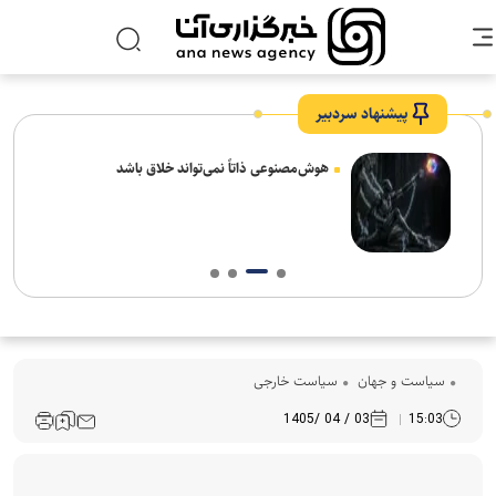
پیشنهاد سردبیر
های
هوش‌مصنوعی ذاتاً نمی‌تواند خلاق باشد
سیاست و جهان
سیاست خارجی
03 / 04 /1405
15:03