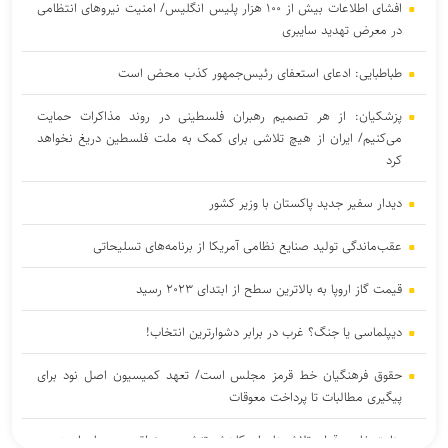
افشای اطلاعات بیش از ۱۰۰ هزار پلیس انگلیس/ امنیت نیروهای انتظامی
در معرض تهدید سایبری
طباطبایی: ادعای استعفای رئیس‌جمهور کذب محض است
پزشکیان: از هر تصمیم رهبران فلسطینی در روند مذاکرات حمایت
می‌کنیم/ ایران از هیچ تلاشی برای کمک به ملت فلسطین دریغ نخواهد
کرد
دیدار سفیر جدید پاکستان با وزیر کشور
عقب‌ماندگی تولید صنایع نظامی آمریکا از برنامه‌های تسلیحاتی
قیمت گاز اروپا به بالاترین سطح از ابتدای ۲۰۲۳ رسید
دیپلماسی یا جنگ؟ غرب در برابر دشوارترین انتخاب!
حقوق فرهنگیان خط قرمز مجلس است/ تعهد کمیسیون اصل نود برای
پیگیری مطالبات تا پرداخت معوقات
وزارت خارجه قطر: تلاش‌ها برای کاهش تنش در منطقه در جریان است