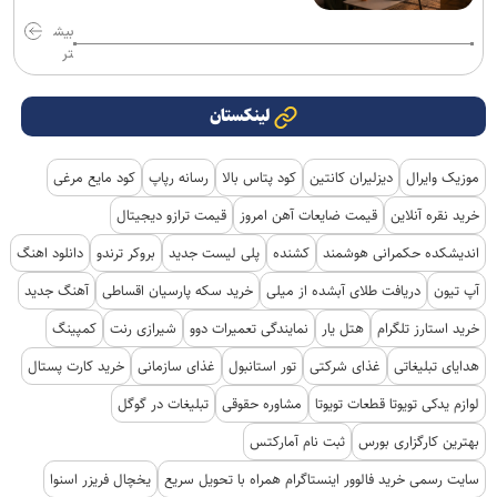
بیش
تر
لینکستان
موزیک وایرال
دیزلیران کانتین
کود پتاس بالا
رسانه رپاپ
کود مایع مرغی
خرید نقره آنلاین
قیمت ضایعات آهن امروز
قیمت ترازو دیجیتال
اندیشکده حکمرانی هوشمند
کشنده
پلی لیست جدید
بروکر ترندو
دانلود اهنگ
آپ تیون
دریافت طلای آبشده از میلی
خرید سکه پارسیان اقساطی
آهنگ جدید
خرید استارز تلگرام
هتل یار
نمایندگی تعمیرات دوو
شیرازی رنت
کمپینگ
هدایای تبلیغاتی
غذای شرکتی
تور استانبول
غذای سازمانی
خرید کارت پستال
لوازم یدکی تویوتا قطعات تویوتا
مشاوره حقوقی
تبلیغات در گوگل
بهترین کارگزاری بورس
ثبت نام آمارکتس
سایت رسمی خرید فالوور اینستاگرام همراه با تحویل سریع
یخچال فریزر اسنوا