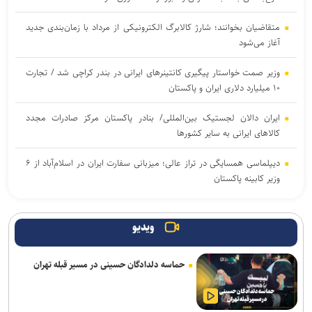
متقاضیان بخوانند؛ شارژ کالابرگ الکترونیکی از مرداد با زمان‌بندی جدید
آغاز می‌شود
وزیر صمت خواستار پیگیری کانتینر‌های ایرانی در بندر کراچی شد / تجارت
۱۰ میلیارد دلاری ایران و پاکستان
ایران دالان‌ لجستیک بین‌المللی/ بنادر پاکستان مرکز صادرات مجدد
کالاهای ایرانی به سایر کشورها
دیپلماسی همسایگی در تراز عالی؛ میزبانی سفارت ایران در اسلام‌آباد از ۶
وزیر کابینه پاکستان
انجام ۱۱۰۰ پرواز اربعینی و جابه‌جایی ۱۴۱ هزار زائر تا ۱۲ مرداد
ویدیو
پیش‌بینی رگبار باران و رعدوبرق در شمال کشور/ افزایش باد در پایتخت
حماسه دلدادگان حسینی در مسیر قبله تهران
ترافیک روان در محور‌های منتهی به مرز‌های اربعین / تردد روان در
محور‌های شمالی کشور