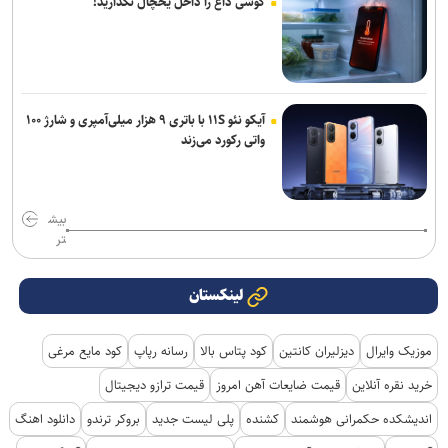
گوشی داغ را داخل یخچال نگذارید!
آیکو نئو ۱۱S با باتری ۹ هزار میلی‌آمپری و شارژ ۱۰۰
واتی رکورد می‌زند
بیش
تر
لینکستان
موزیک وایرال
دیزلیران کانتین
کود پتاس بالا
رسانه رپاپ
کود مایع مرغی
خرید نقره آنلاین
قیمت ضایعات آهن امروز
قیمت ترازو دیجیتال
اندیشکده حکمرانی هوشمند
کشنده
پلی لیست جدید
بروکر ترندو
دانلود اهنگ