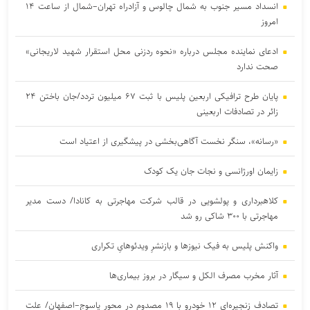
انسداد مسیر جنوب به شمال چالوس و آزادراه تهران–شمال از ساعت ۱۴
امروز
ادعای نماینده مجلس درباره «نحوه ردزنی محل استقرار شهید لاریجانی»
صحت ندارد
پایان طرح ترافیکی اربعین پلیس با ثبت ۶۷ میلیون تردد/جان باختن ۲۴
زائر در تصادفات اربعینی
«رسانه»، سنگر نخست آگاهی‌بخشی در پیشگیری از اعتیاد است
زایمان اورژانسی و نجات جان یک کودک
کلاهبرداری و پولشویی در قالب شرکت مهاجرتی به کانادا/ دست مدیر
مهاجرتی با ۳۰۰ شاکی رو شد
واکنش پلیس به فیک نیوزها و بازنشرِ ویدئوهایِ تکراری
آثار مخرب مصرف الکل و سیگار در بروز بیماری‌ها
تصادف زنجیره‌ای ۱۲ خودرو با ۱۹ مصدوم در محور یاسوج–اصفهان/ علت