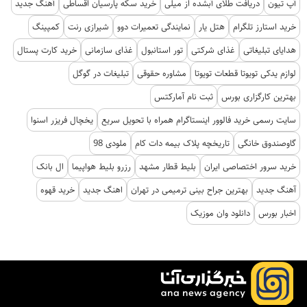
آپ تیون
دریافت طلای آبشده از میلی
خرید سکه پارسیان اقساطی
آهنگ جدید
خرید استارز تلگرام
هتل یار
نمایندگی تعمیرات دوو
شیرازی رنت
کمپینگ
هدایای تبلیغاتی
غذای شرکتی
تور استانبول
غذای سازمانی
خرید کارت پستال
لوازم یدکی تویوتا قطعات تویوتا
مشاوره حقوقی
تبلیغات در گوگل
بهترین کارگزاری بورس
ثبت نام آمارکتس
سایت رسمی خرید فالوور اینستاگرام همراه با تحویل سریع
یخچال فریزر اسنوا
گاوصندوق خانگی
تاریخچه پلاک بیمه دات کام
ملودی 98
خرید سرور اختصاصی ایران
بلیط قطار مشهد
رزرو بلیط هواپیما
ال بانک
آهنگ جدید
بهترین جراح بینی ترمیمی در تهران
اهنگ جدید
خرید قهوه
اخبار بورس
دانلود وان موزیک