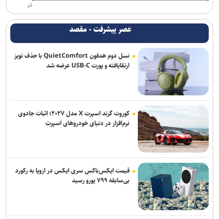
تابستان تحویل مردم می‌شود
تر
سهم ۳۸ درصدی تهران از شبکه مترو کلانشهر‌های ایران در افق طرح جامع
عصر پیشرفت - مقصد
حمل و نقل و ترافیک
نسل دوم هدفون QuietComfort با حذف نویز
ارتقایافته و پورت USB-C عرضه شد
کوروت گرند اسپرت X مدل ۲۰۲۷؛ اثبات جادوی
نرم‌افزار در دنیای خودروهای اسپرت
قیمت ایکس‌باکس سری ایکس در اروپا به رکورد
بی‌سابقه ۷۹۹ یورو رسید