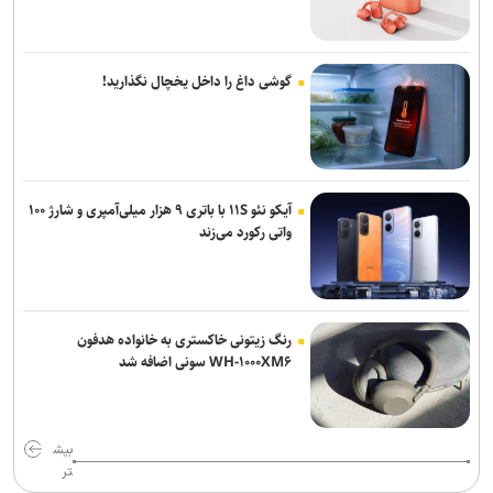
گوشی داغ را داخل یخچال نگذارید!
آیکو نئو ۱۱S با باتری ۹ هزار میلی‌آمپری و شارژ ۱۰۰
واتی رکورد می‌زند
رنگ زیتونی خاکستری به خانواده هدفون
WH-۱۰۰۰XM۶ سونی اضافه شد
بیش
تر