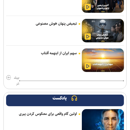
اعزام ۳۰۰ نیروی جهادی شهرداری تهران برای خدمت‌رسانی در اربعین
مسیر شمال به جنوب چالوس و آزادراه تهران ـ شمال مسدود شد
تبعیض پنهان هوش مصنوعی
خستگی و خواب‌آلودگی؛ عامل اصلی تمام تصادفات زائران اربعین
زلزله کهنوج استان کرمان را لرزاند
ارائه بیش از ۱.۷ میلیون خدمت به زائران اربعین/ اجرای پزشکی خانواده تا
سهم ایران از اینهمه آفتاب
شهریور در ۶۴ شهر منتخب
تمدید خدمات‌رسانی قرارگاه زرباطیه تا ۱۶ مرداد
بیش
عدم کنترل ادرار پس از چهارسالگی را جدی بگیرید/ نگه داشتن ادرار در
تر
کودکی، زمینه‌ساز بی‌اختیاری در بزرگسالی
پادکست
اعزام ۱۳۰ هزار زائر اربعین از پایانه‌های مسافربری شهر تهران
اولین گام واقعی برای معکوس کردن پیری
اتوبوس‌های رایگان شرکت واحد برای بازگشت زائران اربعین
سامانه تخصصی قوانین تأمین اجتماعی راه‌اندازی شد