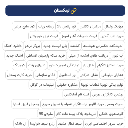
لینکستان
موزیک وایرال
دیزلیران کانتین
کود پتاس بالا
رسانه رپاپ
کود مایع مرغی
خرید نقره آنلاین
قیمت ضایعات آهن امروز
قیمت ترازو دیجیتال
اندیشکده حکمرانی هوشمند
کشنده
پلی لیست جدید
بروکر ترندو
دانلود اهنگ
آپ تیون
دریافت طلای آبشده از میلی
خرید سکه پارسیان اقساطی
آهنگ جدید
خرید استارز تلگرام
هتل یار
نمایندگی تعمیرات دوو
شیرازی رنت
کمپینگ
هدایای تبلیغاتی
غذای شرکتی
تور استانبول
غذای سازمانی
خرید کارت پستال
لوازم یدکی تویوتا قطعات تویوتا
مشاوره حقوقی
تبلیغات در گوگل
بهترین کارگزاری بورس
ثبت نام آمارکتس
سایت رسمی خرید فالوور اینستاگرام همراه با تحویل سریع
یخچال فریزر اسنوا
گاوصندوق خانگی
تاریخچه پلاک بیمه دات کام
ملودی 98
خرید سرور اختصاصی ایران
بلیط قطار مشهد
رزرو بلیط هواپیما
ال بانک