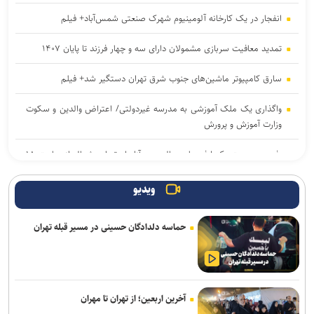
انفجار در یک کارخانه آلومینیوم شهرک صنعتی شمس‌آباد+ فیلم
تمدید معافیت سربازی مشمولان دارای سه و چهار فرزند تا پایان ۱۴۰۷
سارق کامپیوتر ماشین‌های جنوب شرق تهران دستگیر شد+ فیلم
واگذاری یک ملک آموزشی به مدرسه غیردولتی/ اعتراض والدین و سکوت
وزارت آموزش و پرورش
رفع محدودیت یک‌طرفه جاده چالوس و آزادراه تهران–شمال از ساعت ۱۸
امروز
ویدیو
وزیر بهداشت: سلامت مردم مناطق صنعتی به‌صورت مستمر رصد می‌شود
حماسه دلدادگان حسینی در مسیر قبله تهران
حریق ۳ سوله در شهرک صنعتی شمس‌آباد با ۲۶ مصدوم
ضوابط جدید گزینش دانشجومعلمان ابلاغ شد
دستگیری باند کپی کارت‌های بانکی؛ ۵۴ شهروند قربانی شدند
آخرین اربعین؛ از تهران تا مهران