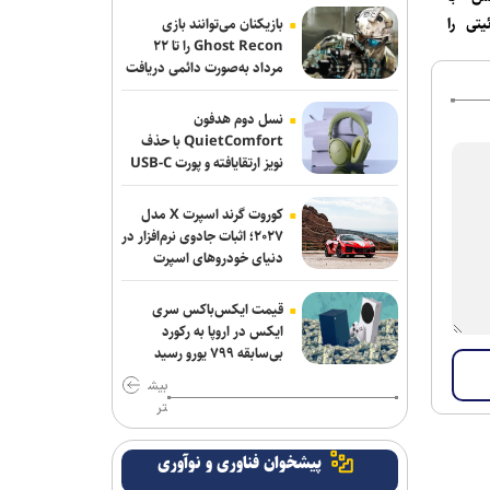
سامانه‌ باز و عدم رسمی شدن هیچ
تی را
بازیکنان می‌توانند بازی
قراردادی!
Ghost Recon را تا ۲۲
مرداد به‌صورت دائمی دریافت
کنند
تور جهانی تنیس صربستان| یزدانی با عبور
از روسیه به مراکش رسید
نسل دوم هدفون
QuietComfort با حذف
سرمربی اوکراینی تیم ملی آب‌های آرام: به
نویز ارتقایافته و پورت USB-C
عرضه شد
شاگردانم ایمان دارم/ توانایی کسب مدال را
در ناگویا داریم
کوروت گرند اسپرت X مدل
۲۰۲۷؛ اثبات جادوی نرم‌افزار در
اولین اردوی مشترکی ملی‌پوشان نیراندازی
دنیای خودروهای اسپرت
با همتایان چینی
قیمت ایکس‌باکس سری
بانک شهر از شرکت در لیگ برتر کشتی
ایکس در اروپا به رکورد
انصراف می‌دهد؟
بی‌سابقه ۷۹۹ یورو رسید
بیش
اعلام زمان بازگشت گرا به تمرینات گروهی
تر
پرسپولیس
پیشخوان فناوری و نوآوری
گروسی: استقلال باید به جوانانش میدان