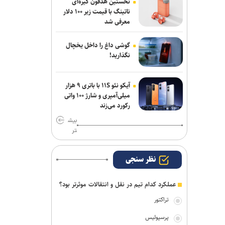
نخستین هدفون گیره‌ای
بازی‌های آسیایی در کمپ تیم‌های ملی؛
ناتینگ با قیمت زیر ۱۰۰ دلار
تذکر وزنی به نایب‌قهرمان جهان
معرفی شد
ناکامی نماینده ایران در مسابقات ورزش
گوشی داغ را داخل یخچال
های خیابانی
نگذارید!
بیاتلو: با آریو قرارداد دارم/ حضورم در مس
رفسنجان صحت ندارد
آیکو نئو ۱۱S با باتری ۹ هزار
میلی‌آمپری و شارژ ۱۰۰ واتی
اژدهاکش به پرسپولیس پیوست
رکورد می‌زند
بیش
تر
نظر سنجی
عملکرد کدام تیم در نقل و انتقالات موثرتر بود؟
تراکتور
پرسپولیس