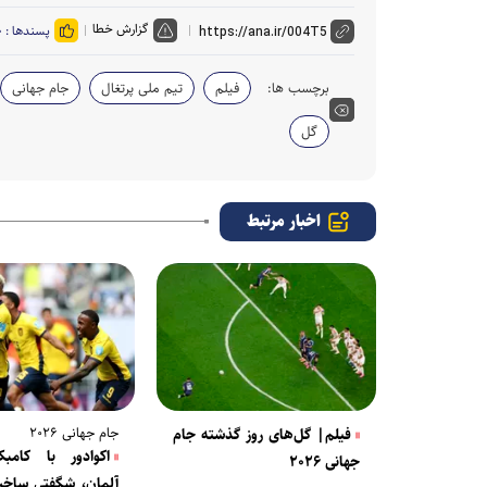
گزارش خطا
پسندها :
۰
برچسب ها:
فیلم
تیم ملی پرتغال
جام جهانی
گل
اخبار مرتبط
جام جهانی ۲۰۲۶
فیلم| گل‌های روز گذشته جام
اکوادور با کامب
جهانی ۲۰۲۶
آلمان، شگفتی ساخت