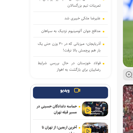
تمرینات تیم بزرگسالان
علیرضا ملکی خیبری شد
مدافع جوان آلومینیوم نزدیک به سپاهان
آذربایجان؛ میزبانی که در ۳۰ وزن حتی یک
بار هم پرچمش بالا نرفت!
فولاد خوزستان در حال بررسی شرایط
رضاییان برای بازگشت به اهواز
پرچم رقیب بالا رفت و اتفاقی نیفتاد؛ حضور
در قهرمانی کشتی جهان با بادیگارد!
ویدیو
ادامه مذاکرات پیکان و شکاری
حماسه دلدادگان حسینی در
مسیر قبله تهران
توافق دنیامالی و همتای آذربایجانی برای
گسترش همکاری‌های ورزش و جوانان ایران
آخرین اربعین؛ از تهران تا
و جمهوری آذربایجان