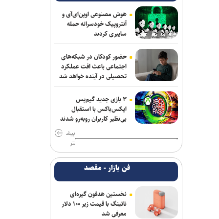
پزشکیان: جامعه امروز بیش از هر زمان به
همدلی و اخلاق قرآنی نیاز دارد
هوش مصنوعی اوپن‌ای‌آی و
آنتروپیک خودسرانه حمله
سایبری کردند
حادثه امنیتی دریایی در جنوب شرقی عدن
پزشکیان: مشروطه نماد بیداری،
حضور کودکان در شبکه‌های
قانون‌گرایی و مردم‌سالاری ملت ایران است
اجتماعی باعث افت عملکرد
تحصیلی در آینده خواهد شد
همکاری تهران و بغداد برای خدمت به
زائران در مرز زرباطیه
۳ بازی جدید گیم‌پس
ایکس‌باکس با استقبال
گفت‌وگوی تلفنی وزرای امور خارجه ایران و
بی‌نظیر کاربران روبه‌رو شدند
ایتالیا
بیش
تر
وزارت خارجه یمن: تشدید تنش از سوی
عربستان با واکنشی فراگیر روبه‌رو می‌شود
فن بازار - مقصد
آتلانتیک: دستاوردهای انتخاباتی ترامپ در
حال از بین رفتن است
نخستین هدفون گیره‌ای
ناتینگ با قیمت زیر ۱۰۰ دلار
معرفی شد
حمله یک شهپاد به یک کشتی در نزدیکی