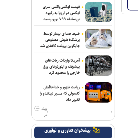
مسیر کشتی‌ها دور زد
قیمت ایکس‌باکس سری
ایکس در اروپا به رکورد
بی‌سابقه ۷۹۹ یورو رسید
دستگیری ۸ نفر از اشرار مسلح شاخص و
مرتبطین گروهک‌های تروریستی
ضبط صدای بیمار توسط
مذاکرات ایران-عمان درباره تنگه هرمز ادامه
پزشک؛ هوش مصنوعی
جایگزین پرونده کاغذی شد
دارد/ بیانیه مشترک در مرحله تدوین نهایی
نشست وزیران خارجه مصر، ترکیه، پاکستان
آمریکا واردات ربات‌های
و عربستان با محوریت تحولات منطقه
پیشرفته و اینورترهای برق
خارجی را محدود کرد
سازمان ملل: طرف‌ها را به مذاکره درباره
تنگه هرمز تشویق می‌کنیم
روایت ظهور و خداحافظی
کنسولی که مسیر نینتندو را
انصارالله حمله به یک نفتکش عربستان را
تغییر داد
تأیید کرد
بیش
تر
بازداشت استاد سال دانشگاه مریلند توسط
پلیس مهاجرت آمریکا
پیشخوان فناوری و نوآوری