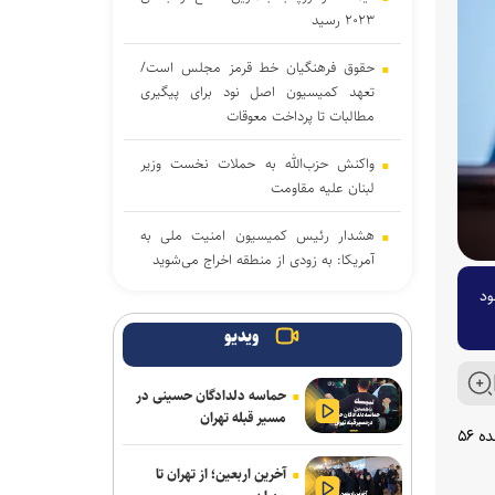
۲۰۲۳ رسید
حقوق فرهنگیان خط قرمز مجلس است/
تعهد کمیسیون اصل نود برای پیگیری
مطالبات تا پرداخت معوقات
واکنش حزب‌الله به حملات نخست‌ وزیر
لبنان علیه مقاومت
هشدار رئیس کمیسیون امنیت ملی به
آمریکا: به زودی از منطقه اخراج می‌شوید
ود
پیروزی نامزد حامی فلسطین در انتخابات
مقدماتی دموکرات‌ها برای سنا
ویدیو
دموکرات‌های کنگره آمریکا آمار تلفات جنگ
حماسه دلدادگان حسینی در
با ایران را زیر سؤال بردند
مسیر قبله تهران
به گزارش خبرگزاری آنا، روزنامه واشنگتن اگزماینر به نقل از یک مقام پنتاگون که نخواست نامش فاش شود، گزارش داد «کریس دوناهو» فرمانده ۵۶
جنگ رمضان و تولد نظم منطقه ای ایران
آخرین اربعین؛ از تهران تا