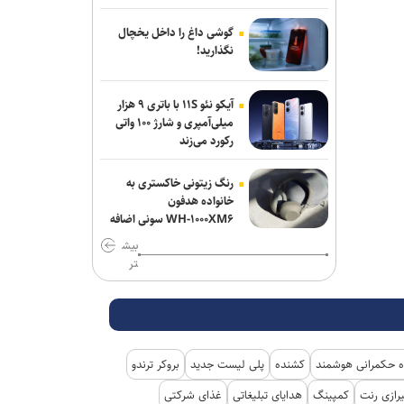
باب‌المندب
گوشی داغ را داخل یخچال
فایننشال‌تایمز: توافق احتمالی آمریکا و ایران
نگذارید!
اهداف اولیه ترامپ را محقق نمی‌کند
آیکو نئو ۱۱S با باتری ۹ هزار
انفجار در سوریه/ پهپادها در آسمان لاذقیه
میلی‌آمپری و شارژ ۱۰۰ واتی
رویت شدند
رکورد می‌زند
شبکه اول روسیه: اربعین یکی از بزرگ‌ترین
رنگ زیتونی خاکستری به
راهپیمایی‌های جهان است
خانواده هدفون
WH-۱۰۰۰XM۶ سونی اضافه
شد
بیش
تر
 حکمرانی هوشمند
کشنده
پلی لیست جدید
بروکر ترندو
رازی رنت
کمپینگ
هدایای تبلیغاتی
غذای شرکتی