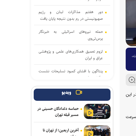
دور هفتم مذاکرات لبنان و رژیم
صهیونیستی در رم بدون نتیجه پایان یافت
حمله نیروهای اسرائیلی به خبرنگار
پرس‌تی‌وی
لزوم تعمیق همکاری‌های علمی و پژوهشی
ت،
عراق و ایران
پنتاگون با افشای کمبود تسلیحات نشست
برگزار می‌کند
انفجار در حومه دمشق چند کشته و زخمی
ویدیو
ر این
برجا گذاشت
حماسه دلدادگان حسینی در
برگزاری مجمع آژانس انرژی اتمی اوایل
مسیر قبله تهران
 سرعت
شهریور در آمریکا
آخرین اربعین؛ از تهران تا
یمن: نقشه عربستان برای حمله به صنعاء را