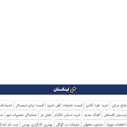
لینکستان
مایع مرغی
خرید نقره آنلاین
قیمت ضایعات آهن امروز
قیمت ترازو دیجیتال
اندیشکده
ارسیان اقساطی
آهنگ جدید
خرید استارز تلگرام
هتل یار
نمایندگی تعمیرات دوو
شی
ا قطعات تویوتا
مشاوره حقوقی
تبلیغات در گوگل
بهترین کارگزاری بورس
ثبت نام آمار