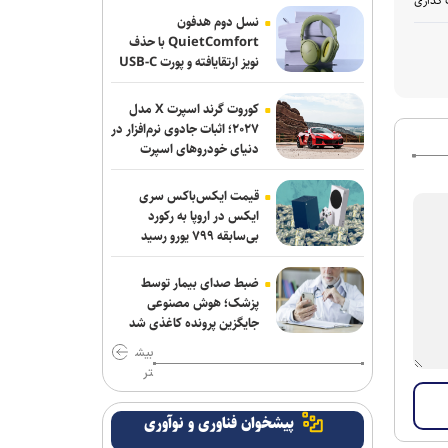
 گذاری
برکناری دو مقام ارشد موساد پس از ناکامی
نسل دوم هدفون
طرح علیه ایران
QuietComfort با حذف
نویز ارتقایافته و پورت USB-C
عرضه شد
نشست خبری رئیس‌جمهور فردا برگزار
می‌شود
کوروت گرند اسپرت X مدل
۲۰۲۷؛ اثبات جادوی نرم‌افزار در
واشنگتن‌پست: نارضایتی ترامپ از وزیر
دنیای خودروهای اسپرت
جنگ آمریکا افزایش یافته است
قیمت ایکس‌باکس سری
برنی سندرز: ترامپ خطرناک‌ ترین رئیس‌
ایکس در اروپا به رکورد
جمهور تاریخ آمریکا است
بی‌سابقه ۷۹۹ یورو رسید
قشقاوی: آمریکا یک هفته پس از تفاهم
ضبط صدای بیمار توسط
اسلام آباد آن را نقض کرد
پزشک؛ هوش مصنوعی
جایگزین پرونده کاغذی شد
نظرسنجی رویترز: آمریکایی‌ها نگران
بیش
پیامد‌های جنگ با ایران و افزایش قیمت
تر
سوخت هستند
پیشخوان فناوری و نوآوری
پاکستان: خواهان جنگ با افغانستان