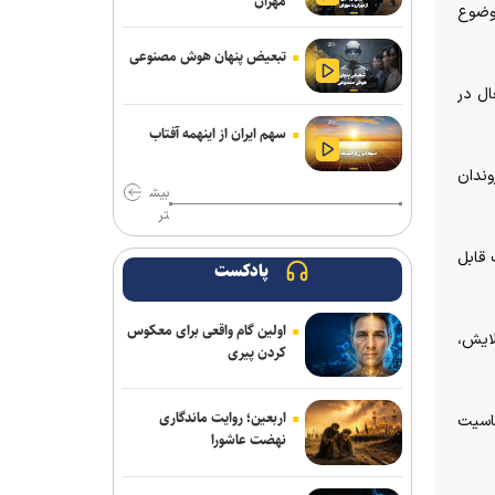
مهران
در نطفه خفه کردیم
موضوع
پیام هشدار مقاومت یمن به ریاض
تبعیض پنهان هوش مصنوعی
ال در
حاج‌علی‌اکبری: تحرکات سازمان‌یافته‌ای برای
ترویج برهنگی انجام می‌شود
سهم ایران از اینهمه آفتاب
قدردانی از حضور حماسی ملت مبعوث
وندان
بیش
شده در راهپیمایی اربعین
تر
ترامپ با تهدید افشاگران، بحران مهمات
 قابل
آمریکا را انکار کرد
پادکست
رسانه عبری: از آغاز جنگ غزه دست‌کم ۹
اولین گام واقعی برای معکوس
هزار نظامی صهیونیست زخمی شده‌اند
لایش،
کردن پیری
جلسات صحن علنی مجلس هفته آینده
برگزار می‌شود
اربعین؛ روایت ماندگاری
اسیت
نهضت عاشورا
بیانیۀ خانواده شهید لاریجانی دربارۀ
گمانه‌زنی‌های رسانه‌ای