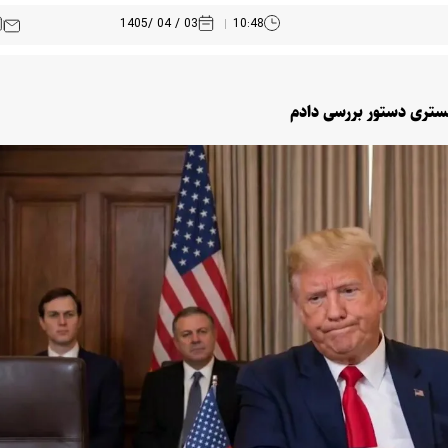
03 / 04 /1405
10:48
دگستری دستور بررسی دادم