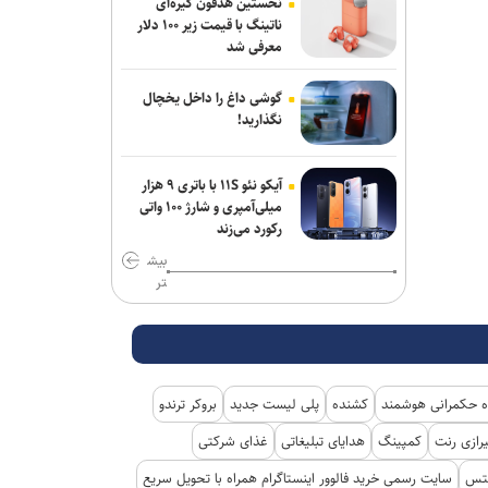
نخستین هدفون گیره‌ای
ناتینگ با قیمت زیر ۱۰۰ دلار
طباطبائی: قسمت دوم گزارش رئیس جمهور
معرفی شد
به مردم امشب پخش می‌شود
گوشی داغ را داخل یخچال
یونیسف: در ۳۰۰ روز گذشته دست‌کم ۳۰۰
نگذارید!
کودک فلسطینی در غزه جان باختند
رویترز: ده‌ها شرکت بزرگ آمریکایی هدف
آیکو نئو ۱۱S با باتری ۹ هزار
حملات سایبری هکر‌ها قرار گرفتند
میلی‌آمپری و شارژ ۱۰۰ واتی
رکورد می‌زند
بیش
تر
 حکمرانی هوشمند
کشنده
پلی لیست جدید
بروکر ترندو
رازی رنت
کمپینگ
هدایای تبلیغاتی
غذای شرکتی
کتس
سایت رسمی خرید فالوور اینستاگرام همراه با تحویل سریع