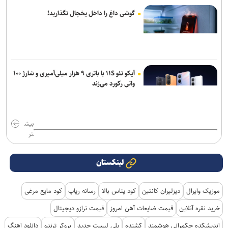
گوشی داغ را داخل یخچال نگذارید!
آیکو نئو ۱۱S با باتری ۹ هزار میلی‌آمپری و شارژ ۱۰۰
واتی رکورد می‌زند
بیش
تر
لینکستان
موزیک وایرال
دیزلیران کانتین
کود پتاس بالا
رسانه رپاپ
کود مایع مرغی
خرید نقره آنلاین
قیمت ضایعات آهن امروز
قیمت ترازو دیجیتال
اندیشکده حکمرانی هوشمند
کشنده
پلی لیست جدید
بروکر ترندو
دانلود اهنگ