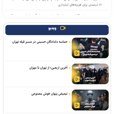
۸۰ درصدی برای هزینه‌های انبارداری
وزیر صمت: خبرنگاران دیده‌بان اقتصادی و روایتگر حقیقت در جنگ
رسانه‌ای هستند
ویدیو
رکوردشکنی در اولین روز هفته؛ شاخص بورس در ابتدای معاملات بیش از
۱۲۴ هزار واحد افزایش یافت
حماسه دلدادگان حسینی در مسیر قبله تهران
ترسیم نقشه راه واگذاری اراضی در شهرک‌های صنعتی تهران/ ۳۸ لکه
صنعتی غیرمجاز فاقد حمایت قانونی هستند
تأکید معاون مهندسی سازمان بنادر بر تسریع در تکمیل پروژه‌های عمرانی
آخرین اربعین؛ از تهران تا مهران
بندر امیرآباد
تردد روان در محور‌های شمالی کشور/ محور بندرعباس–لار مسدود است
تداوم رگبار و رعدوبرق در ارتفاعات شمال‌غرب و البرز/ وزش باد شدید و
تبعیض پنهان هوش مصنوعی
گردوخاک در نقاط مختلف کشور
وزیر نیرو: مصرف برق از روند خطی به رشد شتابان رسیده است/ ۱۵۰