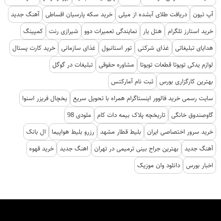
آپ تیون
دریافت طلای آبشده از میلی
خرید سکه پارسیان اقساطی
آهنگ جدید
خرید استارز تلگرام
هتل یار
نمایندگی تعمیرات دوو
شیرازی رنت
کمپینگ
هدایای تبلیغاتی
غذای شرکتی
تور استانبول
غذای سازمانی
خرید کارت پستال
لوازم یدکی تویوتا قطعات تویوتا
مشاوره حقوقی
تبلیغات در گوگل
بهترین کارگزاری بورس
ثبت نام آمارکتس
سایت رسمی خرید فالوور اینستاگرام همراه با تحویل سریع
یخچال فریزر اسنوا
گاوصندوق خانگی
تاریخچه پلاک بیمه دات کام
ملودی 98
خرید سرور اختصاصی ایران
بلیط قطار مشهد
رزرو بلیط هواپیما
ال بانک
آهنگ جدید
بهترین جراح بینی ترمیمی در تهران
اهنگ جدید
خرید قهوه
اخبار بورس
دانلود وان موزیک