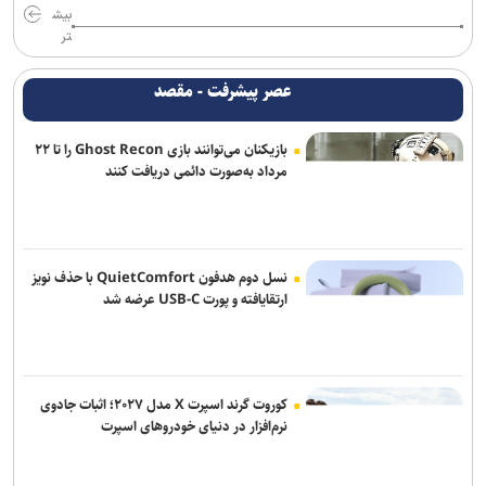
بیش
تر
عصر پیشرفت - مقصد
بازیکنان می‌توانند بازی Ghost Recon را تا ۲۲
مرداد به‌صورت دائمی دریافت کنند
نسل دوم هدفون QuietComfort با حذف نویز
ارتقایافته و پورت USB-C عرضه شد
کوروت گرند اسپرت X مدل ۲۰۲۷؛ اثبات جادوی
نرم‌افزار در دنیای خودروهای اسپرت