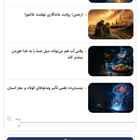
اقدام قابل توجه اسلامی در مورد طلبش از ذوب آهن و نگاه ویژه به تیم
اربعین؛ روایت ماندگاری نهضت عاشورا
های پایه
برزگر: همای سعادت روی دوش تارتار نشسته است/ عیار واقعی پرسپولیس
از هفته پنجم به بعد مشخص می‌شود
وقتی آب هم می‌تواند میل شما را به غذا خوردن
دوری ۴ هفته ای مهران احمدی از تمرین و بازی های استقلال
بیشتر کند
کامیانی: درخواست میزبانی لیگ قهرمانان فوتسال را می‌دهیم
وزیر ورزش وارد آذربایجان شد
پشت‌پرده علمی تأثیر ویدئو‌های کوتاه بر مغز انسان
پرچم رقیب بالا رفت و اتفاقی نیفتاد؛ حضور در قهرمانی کشتی جهان با
بادیگارد!
مدافع جوان آلومینیوم نزدیک به سپاهان
بیش
تر
آذربایجان؛ میزبانی که در ۳۰ وزن حتی یک بار هم پرچمش بالا نرفت!