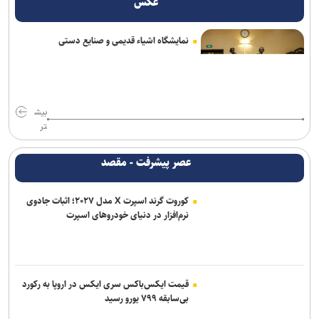
عکس
ادامه مذاکرات پیکان و شکاری
توافق دنیامالی و همتای آذربایجانی برای گسترش همکاری‌های ورزش و
نمایشگاه اشیاء قدیمی و صنایع دستی
جوانان ایران و جمهوری آذربایجان
فولاد خوزستان در حال بررسی شرایط رضاییان برای بازگشت به اهواز
سفر مربی جدید استقلال به ایران
بیش
تر
پشت‌پرده بند فسخ قرارداد ۱۰۰ میلیونی استقلال و رضاییان
عصر پیشرفت - مقصد
موضع جدید نساجی درباره ایری و طاهری
کوروت گرند اسپرت X مدل ۲۰۲۷؛ اثبات جادوی
پایان شایعات در مورد جدایی؛ بیفوما در پرسپولیس ماندنی شد
نرم‌افزار در دنیای خودروهای اسپرت
پاسخ منفی یک لزیونر به باشگاه پرسپولیس؛ فعلا به ایران نمی‌آیم
استعلام استقلال از فیفا در مورد جذب بازیکن آزاد و پنجره تیم بانوان
قیمت ایکس‌باکس سری ایکس در اروپا به رکورد
بی‌سابقه ۷۹۹ یورو رسید