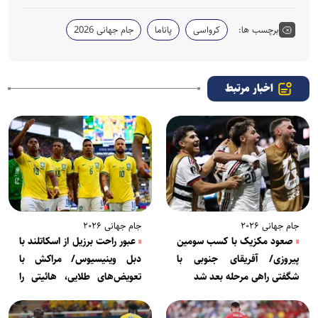
برچسب ها:
کرواسی
پاناما
جام جهانی 2026
اخبار مرتبط
جام جهانی ۲۰۲۶
جام جهانی ۲۰۲۶
صعود مکزیک با کسب سومین
عبور راحت برزیل از اسکاتلند با
پیروزی/ آفریقای جنوبی با
دبل وینیسیوس/ مراکش با
شگفتی راهی مرحله بعد شد
تعویض‌های طلایی، هائیتی را
شکست داد