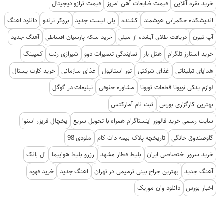
خرید نقره آنلاین
قیمت ضایعات آهن امروز
قیمت ترازو دیجیتال
اندیشکده حکمرانی هوشمند
کشنده
پلی لیست جدید
بروکر ترندو
دانلود اهنگ
آپ تیون
دریافت طلای آبشده از میلی
خرید سکه پارسیان اقساطی
آهنگ جدید
خرید استارز تلگرام
هتل یار
نمایندگی تعمیرات دوو
شیرازی رنت
کمپینگ
هدایای تبلیغاتی
غذای شرکتی
تور استانبول
غذای سازمانی
خرید کارت پستال
لوازم یدکی تویوتا قطعات تویوتا
مشاوره حقوقی
تبلیغات در گوگل
بهترین کارگزاری بورس
ثبت نام آمارکتس
سایت رسمی خرید فالوور اینستاگرام همراه با تحویل سریع
یخچال فریزر اسنوا
گاوصندوق خانگی
تاریخچه پلاک بیمه دات کام
ملودی 98
خرید سرور اختصاصی ایران
بلیط قطار مشهد
رزرو بلیط هواپیما
ال بانک
آهنگ جدید
بهترین جراح بینی ترمیمی در تهران
اهنگ جدید
خرید قهوه
اخبار بورس
دانلود وان موزیک