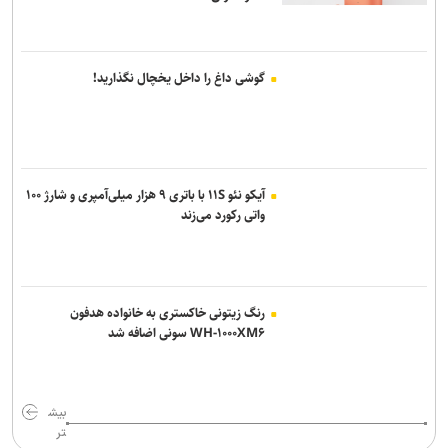
گوشی داغ را داخل یخچال نگذارید!
آیکو نئو ۱۱S با باتری ۹ هزار میلی‌آمپری و شارژ ۱۰۰
واتی رکورد می‌زند
رنگ زیتونی خاکستری به خانواده هدفون
WH-۱۰۰۰XM۶ سونی اضافه شد
بیش
تر