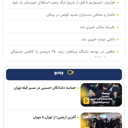
هزاریان: امیدواریم تا قبل از شروع لیگ پنجره استقلال خوزستان باز شود
تاجدار و صادقی دستیاران جدید الهامی در پیکان
علیرضا ملکی خیبری شد
دانایی دوباره خیبری شد
تناقض در بودجه باشگاه سپاهان؛ رشد ۲۵ درصدی یا کاهش چشم‌گیر
بودجه فوتبال؟
فلاح به صنعت نفت پیوست
ویدیو
مدیرعامل پرسپولیس سفیر افتخاری چوگان شد
حماسه دلدادگان حسینی در مسیر قبله تهران
مدال طلای زارعی در بلاروس/ دومین رکوردشکنی دونده ایران در آستانه
بازی‌های آسیایی
باختر: انتقال قرضی بازیکن بدون ثبت قرارداد تخلف است/ استقلال با
آخرین اربعین؛ از تهران تا مهران
مجازاتی مواجه نخواهد شد