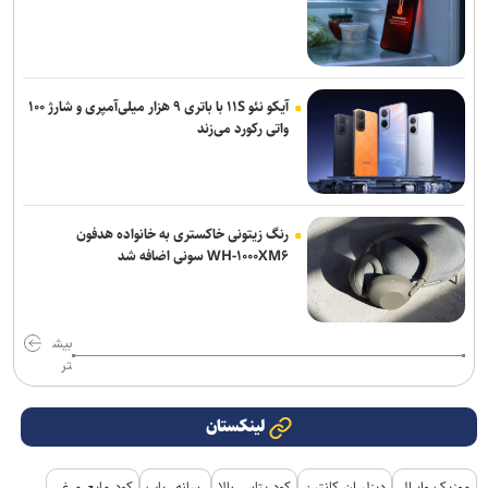
آیکو نئو ۱۱S با باتری ۹ هزار میلی‌آمپری و شارژ ۱۰۰
واتی رکورد می‌زند
رنگ زیتونی خاکستری به خانواده هدفون
WH-۱۰۰۰XM۶ سونی اضافه شد
بیش
تر
لینکستان
موزیک وایرال
دیزلیران کانتین
کود پتاس بالا
رسانه رپاپ
کود مایع مرغی