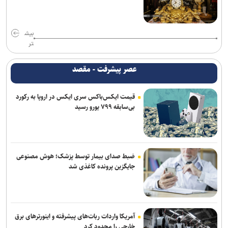
بیش
تر
عصر پیشرفت - مقصد
قیمت ایکس‌باکس سری ایکس در اروپا به رکورد
بی‌سابقه ۷۹۹ یورو رسید
ضبط صدای بیمار توسط پزشک؛ هوش مصنوعی
جایگزین پرونده کاغذی شد
آمریکا واردات ربات‌های پیشرفته و اینورترهای برق
خارجی را محدود کرد