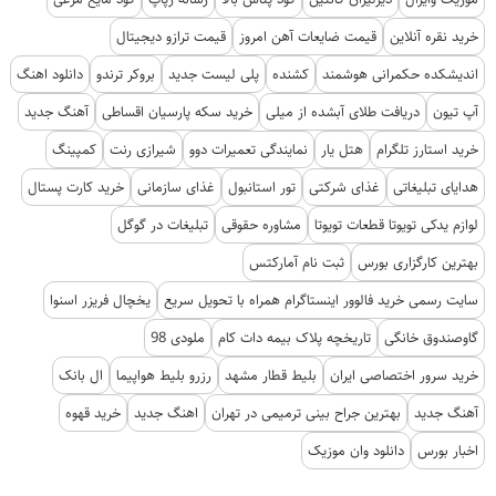
خرید نقره آنلاین
قیمت ضایعات آهن امروز
قیمت ترازو دیجیتال
اندیشکده حکمرانی هوشمند
کشنده
پلی لیست جدید
بروکر ترندو
دانلود اهنگ
آپ تیون
دریافت طلای آبشده از میلی
خرید سکه پارسیان اقساطی
آهنگ جدید
خرید استارز تلگرام
هتل یار
نمایندگی تعمیرات دوو
شیرازی رنت
کمپینگ
هدایای تبلیغاتی
غذای شرکتی
تور استانبول
غذای سازمانی
خرید کارت پستال
لوازم یدکی تویوتا قطعات تویوتا
مشاوره حقوقی
تبلیغات در گوگل
بهترین کارگزاری بورس
ثبت نام آمارکتس
سایت رسمی خرید فالوور اینستاگرام همراه با تحویل سریع
یخچال فریزر اسنوا
گاوصندوق خانگی
تاریخچه پلاک بیمه دات کام
ملودی 98
خرید سرور اختصاصی ایران
بلیط قطار مشهد
رزرو بلیط هواپیما
ال بانک
آهنگ جدید
بهترین جراح بینی ترمیمی در تهران
اهنگ جدید
خرید قهوه
اخبار بورس
دانلود وان موزیک