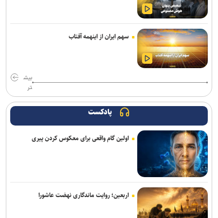
نفی منطق، راه را برای خرافه و پوچ‌گرایی باز می‌کند
رادیو اربعین خیمه‌ای به وسعت دل‌های عاشق است/ از سفره‌های
سهم ایران از اینهمه آفتاب
نذری‌ام‌البنین تا پیگیری مطالبات زائران
«حسن‌آقا حسینی قشنگه» با اکبر عبدی ماندگار شد/ بازیگری که از هر
بیش
نقش، یک شخصیت می‌ساخت +فیلم
تر
صادرات فرهنگ از انتخاب درست آغاز می‌شود
پادکست
پیاده‌روی اربعین؛ یک نمایش آیینی پویا و بی‌کارگردان
اولین گام واقعی برای معکوس کردن پیری
«آبجی‌ها و آقاجان» در تالار حافظ روی صحنه می‌رود
اربعین امسال جلوه‌ای از وفاداری امت اسلامی به قائد شهید بود
پیام تسلیت وزیر فرهنگ در پی درگذشت نویسنده پیشکسوت مطبوعات
اربعین؛ روایت ماندگاری نهضت عاشورا
«محمد حقیقی» درگذشت