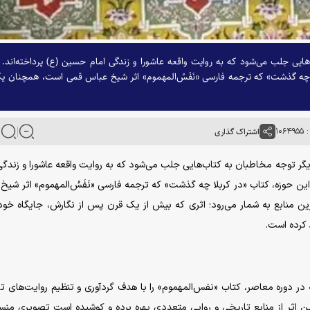
هایی جلب می‌شود که به روایت واقعه عاشورا و زندگی امام حسین (ع) پرداخته‌اند. 
ا چه گذشت» که ترجمه فارسی «نَفَسُ‌المهموم» اثر شیخ عباس قمی است، همچنان ی
۱۰۶
اشتراک گذاری
ر دیگر توجه مخاطبان به کتاب‌هایی جلب می‌شود که به روایت واقعه عاشورا و زندگی
این حوزه، کتاب «در کربلا چه گذشت» که ترجمه فارسی «نَفَسُ‌المهموم» اثر شیخ
ین منابع به شمار می‌رود؛ اثری که بیش از یک قرن پس از نگارش، جایگاه خود 
 کرده است.
ر دوره معاصر، کتاب «نفس‌المهموم» را با هدف گردآوری و تنظیم روایت‌های ت
ین اثر از منابع تاریخی و روایی متعددی بهره برده و کوشیده است تصویری منس