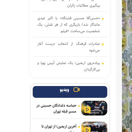
پیگیری مطالبات زائران
«حسن‌آقا حسینی قشنگه» با اکبر عبدی
ماندگار شد/ بازیگری که از هر نقش، یک
شخصیت می‌ساخت +فیلم
صادرات فرهنگ از انتخاب درست آغاز
می‌شود
پیاده‌روی اربعین؛ یک نمایش آیینی پویا و
بی‌کارگردان
پیام تسلیت وزیر فرهنگ در پی درگذشت
نویسنده پیشکسوت مطبوعات
ویدیو
«محمد حقیقی» درگذشت
حماسه دلدادگان حسینی در
مسیر قبله تهران
اربعین امسال جلوه‌ای از وفاداری امت
اسلامی به قائد شهید بود
آخرین اربعین؛ از تهران تا