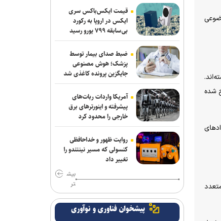
قیمت ایکس‌باکس سری
وضوعی
ایکس در اروپا به رکورد
بی‌سابقه ۷۹۹ یورو رسید
ضبط صدای بیمار توسط
پزشک؛ هوش مصنوعی
جایگزین پرونده کاغذی شد
‌اند.
ح شده
آمریکا واردات ربات‌های
پیشرفته و اینورترهای برق
خارجی را محدود کرد
د‌های
روایت ظهور و خداحافظی
کنسولی که مسیر نینتندو را
تغییر داد
بیش
تر
متعدد
پیشخوان فناوری و نوآوری