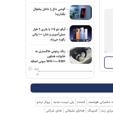
گوشی داغ را داخل یخچال
نگذارید!
آیکو نئو ۱۱S با باتری ۹ هزار
میلی‌آمپری و شارژ ۱۰۰ واتی
رکورد می‌زند
رنگ زیتونی خاکستری به
خانواده هدفون
WH-۱۰۰۰XM۶ سونی اضافه
شد
بیش
تر
 حکمرانی هوشمند
کشنده
پلی لیست جدید
بروکر ترندو
رازی رنت
کمپینگ
هدایای تبلیغاتی
غذای شرکتی