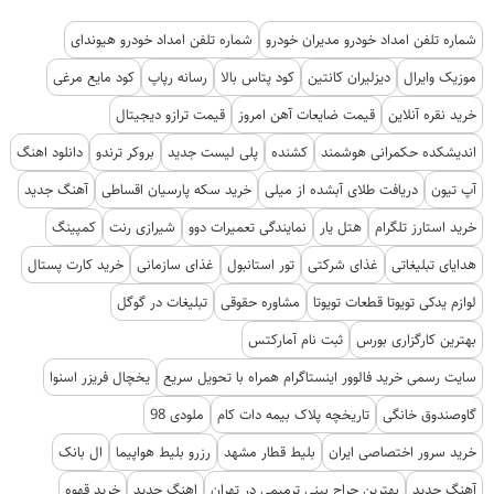
شماره تلفن امداد خودرو مدیران خودرو
شماره تلفن امداد خودرو هیوندای
موزیک وایرال
دیزلیران کانتین
کود پتاس بالا
رسانه رپاپ
کود مایع مرغی
خرید نقره آنلاین
قیمت ضایعات آهن امروز
قیمت ترازو دیجیتال
اندیشکده حکمرانی هوشمند
کشنده
پلی لیست جدید
بروکر ترندو
دانلود اهنگ
آپ تیون
دریافت طلای آبشده از میلی
خرید سکه پارسیان اقساطی
آهنگ جدید
خرید استارز تلگرام
هتل یار
نمایندگی تعمیرات دوو
شیرازی رنت
کمپینگ
هدایای تبلیغاتی
غذای شرکتی
تور استانبول
غذای سازمانی
خرید کارت پستال
لوازم یدکی تویوتا قطعات تویوتا
مشاوره حقوقی
تبلیغات در گوگل
بهترین کارگزاری بورس
ثبت نام آمارکتس
سایت رسمی خرید فالوور اینستاگرام همراه با تحویل سریع
یخچال فریزر اسنوا
گاوصندوق خانگی
تاریخچه پلاک بیمه دات کام
ملودی 98
خرید سرور اختصاصی ایران
بلیط قطار مشهد
رزرو بلیط هواپیما
ال بانک
آهنگ جدید
بهترین جراح بینی ترمیمی در تهران
اهنگ جدید
خرید قهوه