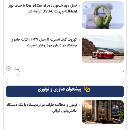
از صناعات خمس تا نقد صورت‌گرایی؛ وقتی منطق از «تشخیص» فاصله
نسل دوم هدفون QuietComfort با حذف نویز
می‌گیرد
ارتقایافته و پورت USB-C عرضه شد
کوروت گرند اسپرت X مدل ۲۰۲۷؛ اثبات جادوی
نرم‌افزار در دنیای خودروهای اسپرت
بیش
تر
پیشخوان فناوری و نوآوری
آزمون و محاکمه فلزات در آزمایشگاه با یک دستگاه
دانش‌بنیان ایرانی