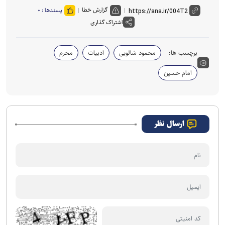
گزارش خطا
پسندها :
۰
اشتراک گذاری
برچسب ها:
محمود شالویی
ادبیات
محرم
امام حسین
ارسال نظر