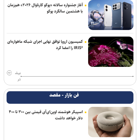
آغاز جشنواره سالانه «پوکو کارناوال ۲۰۲۶» هم‌زمان
با هشتمین سالگرد پوکو
کمیسیون اروپا توافق نهایی اجرای شبکه ماهواره‌ای
IRIS² را امضا کرد
بیش
تر
فن بازار - مقصد
اسپیکر هوشمند اوپن‌ای‌آی قیمتی بین ۳۰۰ تا ۴۰۰
دلار خواهد داشت