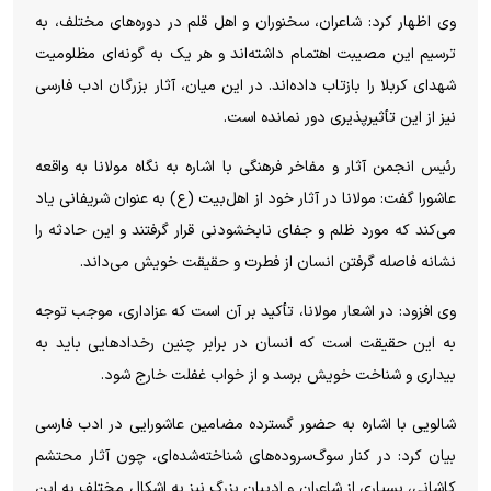
وی اظهار کرد: شاعران، سخنوران و اهل قلم در دوره‌های مختلف، به
ترسیم این مصیبت اهتمام داشته‌اند و هر یک به گونه‌ای مظلومیت
شهدای کربلا را بازتاب داده‌اند. در این میان، آثار بزرگان ادب فارسی
نیز از این تأثیرپذیری دور نمانده است.
رئیس انجمن آثار و مفاخر فرهنگی با اشاره به نگاه مولانا به واقعه
عاشورا گفت: مولانا در آثار خود از اهل‌بیت (ع) به عنوان شریفانی یاد
می‌کند که مورد ظلم و جفای نابخشودنی قرار گرفتند و این حادثه را
نشانه فاصله گرفتن انسان از فطرت و حقیقت خویش می‌داند.
وی افزود: در اشعار مولانا، تأکید بر آن است که عزاداری، موجب توجه
به این حقیقت است که انسان در برابر چنین رخداد‌هایی باید به
بیداری و شناخت خویش برسد و از خواب غفلت خارج شود.
شالویی با اشاره به حضور گسترده مضامین عاشورایی در ادب فارسی
بیان کرد: در کنار سوگ‌سروده‌های شناخته‌شده‌ای، چون آثار محتشم
کاشانی، بسیاری از شاعران و ادیبان بزرگ نیز به اشکال مختلف به این