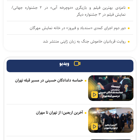
نامزدی بهترین فیلم و بازیگری «دوچرخه آبی» در ۲ جشنواره جهانی/
نمایش فیلم در ۳ جشنواره دیگر
دور دوم اجرای کمدی «سندباد و فیروز» در خانه نمایش مهرگان
روایت قربانیان خاموش جنگ به زبان ژاپنی منتشر شد
برگزاری «زندگی‌نامه داستانی» در موزه انقلاب اسلامی و دفاع مقدس
ویدیو
«خلیق» مردی بود که بلخ را زیست و سرود
حماسه دلدادگان حسینی در مسیر قبله تهران
خبرنگار؛ روایتگر روز‌هایی که از سر گذراندیم و فردایی که پیش رو داریم
نمایش‌های کشور، ٢ شب به صحنه نمی‌روند
خبرنگاران در خط مقدم جنگ روایت‌ها قرار دارند
آخرین اربعین؛ از تهران تا مهران
هیئت داوران پنجمین سوگواره ملی نمایش‌های آیینی و مذهبی «نی‌ناله»
معرفی شدند