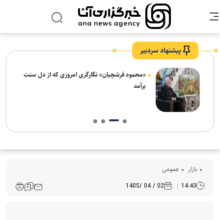
پیشنهاد سردبیر
ش‌های
«محمود فرشچیان» نگارگری امروزی که از دل سنت
ت
برآمد
بازار
عمومی
02 / 04 /1405
14:43