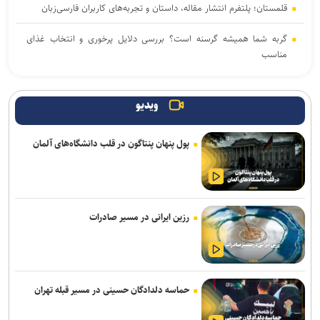
قلمستان؛ پلتفرم انتشار مقاله، داستان و تجربه‌های کاربران فارسی‌زبان
گربه شما همیشه گرسنه است؟ بررسی دلایل پرخوری و انتخاب غذای
مناسب
آهنگ‌هایی که هر روز داستان تازه‌ای برای شنیدن دارند
ویدیو
میز کنسول مدرن جدید؛ راهنمای انتخاب آینه کنسول برای خانه‌های
امروزی
پول پنهان پنتاگون در قلب دانشگاه‌های آلمان
شکار اسکین‌های متیک با خرید یوسی پابجی از اوریکس گیم
تقدیر مجلس خبرگان رهبری از مدیرعامل بانک رفاه کارگران برای پشتیبانی
از اقتصاد و معیشت مردم
رزین ایرانی در مسیر صادرات
رشد ۵۷ درصدی درآمد‌های بانک سینا در چهار ماهه نخست سال ۱۴۰۵
قیمت چسب پانسمان کاغذی؛ راهنمای انتخاب چسب ضد حساسیت
حماسه دلدادگان حسینی در مسیر قبله تهران
افزایش آگاهی صاحبان حیوانات خانگی؛ چرا پیشگیری از آسیب مفاصل
سگ و گربه بیش از گذشته اهمیت پیدا کرده است؟