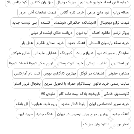
شماره تلفن امداد خودرو هیوندای
موزیک وایرال
دیزلیران کانتین
کود پتاس بالا
رسانه رپاپ
کود مایع مرغی
خرید نقره آنلاین
قیمت ضایعات آهن امروز
قیمت ترازو دیجیتال
اندیشکده حکمرانی هوشمند
کشنده
پلی لیست جدید
بروکر ترندو
دانلود اهنگ
آپ تیون
دریافت طلای آبشده از میلی
خرید سکه پارسیان اقساطی
آهنگ جدید
خرید استارز تلگرام
هتل یار
نمایندگی تعمیرات دوو
شیرازی رنت
کمپینگ
هدایای تبلیغاتی
غذای شرکتی
تور استانبول
غذای سازمانی
خرید کارت پستال
لوازم یدکی تویوتا قطعات تویوتا
مشاوره حقوقی
تبلیغات در گوگل
بهترین کارگزاری بورس
ثبت نام آمارکتس
سایت رسمی خرید فالوور اینستاگرام همراه با تحویل سریع
یخچال فریزر اسنوا
گاوصندوق خانگی
تاریخچه پلاک بیمه دات کام
ملودی 98
خرید سرور اختصاصی ایران
بلیط قطار مشهد
رزرو بلیط هواپیما
ال بانک
آهنگ جدید
بهترین جراح بینی ترمیمی در تهران
اهنگ جدید
خرید قهوه
اخبار بورس
دانلود وان موزیک