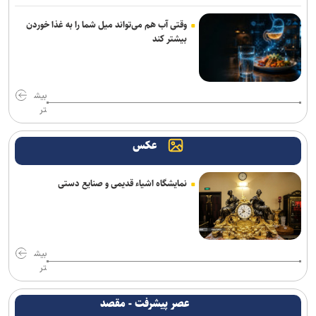
پاکدل: تیم ملی هندبال بدون لژیونرها راهی بازی‌های آسیایی ناگویا
می‌شود/ نباید انتظار بیهوده‌ای ایجاد کنیم
وقتی آب هم می‌تواند میل شما را به غذا خوردن
بیشتر کند
اصغرزاده: پوررشید مشکل اسپانسرینگ ملوان را حل کرد/ سعداوی و
مرزبان با تیم تمرین می‌کنند
بیش
دفاع راست جدید پرسپولیس از لیگ یک آمد
تر
استارت دوباره همه ملی‌پوشان جهانی و بازی‌های آسیایی در کمپ تیم‌های
عکس
ملی؛ تذکر وزنی به نایب‌قهرمان جهان
ناکامی نماینده ایران در مسابقات ورزش های خیابانی
نمایشگاه اشیاء قدیمی و صنایع دستی
واکنش باشگاه استقلال خوزستان به درگیری مدیرعامل و اعضای هیات
مدیره
اژدهاکش به پرسپولیس پیوست
بیش
تر
بیاتلو: با آریو قرارداد دارم/ حضورم در مس رفسنجان صحت ندارد
عصر پیشرفت - مقصد
انتصاب سرپرست جدید فدراسیون ورزش کارگری