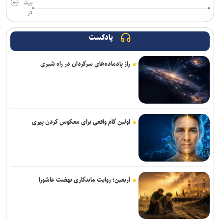
بیش
سرمربی اوکراینی تیم ملی آب‌های آرام: به شاگردانم ایمان دارم/ توانایی
تر
کسب مدال را در ناگویا داریم
پادکست
تور جهانی تنیس صربستان| یزدانی با عبور از روسیه به مراکش رسید
راز پادماده‌های سرگردان در راه شیری
اولین اردوی مشترکی ملی‌پوشان نیراندازی با همتایان چینی
بانک شهر از شرکت در لیگ برتر کشتی انصراف می‌دهد؟
اعلام زمان بازگشت گرا به تمرینات گروهی پرسپولیس
اولین گام واقعی برای معکوس کردن پیری
گروسی: استقلال باید به جوانانش میدان بدهد/دل رضاییان با تیم نبود و
بهتر که جدا شد
میکائیلی: استقلال برای تکرار قهرمانی در لیگ برتر امسال شرکت می‌کند/
شرایط‌مان بهتر از بقیه است
اربعین؛ روایت ماندگاری نهضت عاشورا
زمزمه‌هایی از طرح لالوویچ؛ مشکل «سن واقعی» کشتی‌گیران حل
می‌شود؟