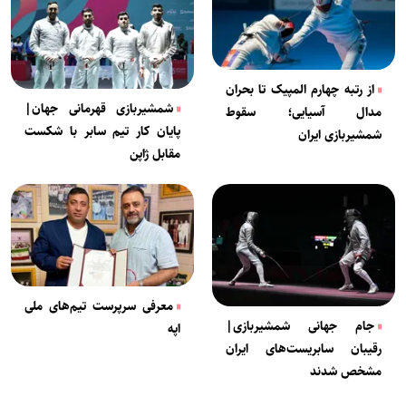
از رتبه چهارم المپیک تا بحران
شمشیربازی قهرمانی جهان|
مدال آسیایی؛ سقوط
پایان کار تیم سابر با شکست
شمشیربازی ایران
مقابل ژاپن
معرفی سرپرست تیم‌های ملی
جام جهانی شمشیربازی|
اپه
رقیبان سابریست‌های ایران
مشخص شدند