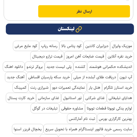
لینکستان
موزیک وایرال
دیزلیران کانتین
کود پتاس بالا
رسانه رپاپ
کود مایع مرغی
خرید نقره آنلاین
قیمت ضایعات آهن امروز
قیمت ترازو دیجیتال
اندیشکده حکمرانی هوشمند
کشنده
پلی لیست جدید
بروکر ترندو
دانلود اهنگ
آپ تیون
دریافت طلای آبشده از میلی
خرید سکه پارسیان اقساطی
آهنگ جدید
خرید استارز تلگرام
هتل یار
نمایندگی تعمیرات دوو
شیرازی رنت
کمپینگ
هدایای تبلیغاتی
غذای شرکتی
تور استانبول
غذای سازمانی
خرید کارت پستال
لوازم یدکی تویوتا قطعات تویوتا
مشاوره حقوقی
تبلیغات در گوگل
بهترین کارگزاری بورس
ثبت نام آمارکتس
سایت رسمی خرید فالوور اینستاگرام همراه با تحویل سریع
یخچال فریزر اسنوا