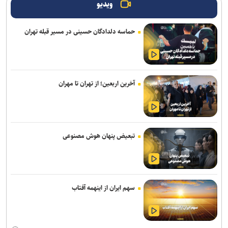
ویدیو
سفر مربی جدید استقلال به ایران
حماسه دلدادگان حسینی در مسیر قبله تهران
استعلام استقلال از فیفا در مورد جذب بازیکن آزاد و پنجره تیم بانوان
واگذاری امتیاز شناورسازی قشم به سازمان منطقه آزاد/ بازگشت اصولی به
مدیریت فوتبال
آخرین اربعین؛ از تهران تا مهران
رکوردهای جهانی یوسفی و نصیری حفظ شد
تور جهانی تنیس صربستان| ادامه پیروزی‌های یزدانی و جدال با نماینده
روسیه
تبعیض پنهان هوش مصنوعی
امیرحسین زارع؛ از استقلال تا بانک شهر؛ سامانه‌ باز و عدم رسمی شدن
هیچ قراردادی!
برگزاری مجمع سالیانه فدراسیون بدمینتون
سهم ایران از اینهمه آفتاب
اعلام رسمی بانک شهر به سازمان لیگ کشتی: در لیگ برتر شرکت
نمی‌کنیم