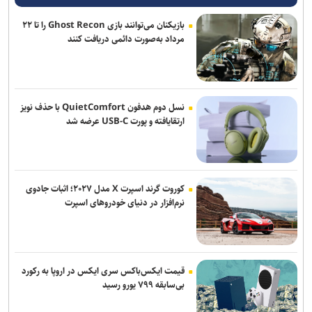
بازیکنان می‌توانند بازی Ghost Recon را تا ۲۲
تور جهانی تنیس صربستان| بازماندن یزدانی از صعود به فینال
مرداد به‌صورت دائمی دریافت کنند
تساوی پرسپولیس و آلومینیوم در دیدار دوستانه/ تیم تارتار بالاخره گل
خورد
بازگشت خلیفه و گودرزی به تمرینات آلومینیوم
نسل دوم هدفون QuietComfort با حذف نویز
ارتقایافته و پورت USB-C عرضه شد
کوروت گرند اسپرت X مدل ۲۰۲۷؛ اثبات جادوی
نرم‌افزار در دنیای خودروهای اسپرت
قیمت ایکس‌باکس سری ایکس در اروپا به رکورد
بی‌سابقه ۷۹۹ یورو رسید