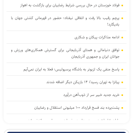
فولاد خوزستان در حال بررسی شرایط رضاییان برای بازگشت به اهواز
پرچم رقیب بالا رفت و اتفاقی نیفتاد؛ حضور در قهرمانی کشتی جهان با
بادیگارد!
ادامه مذاکرات پیکان و شکاری
توافق دنیامالی و همتای آذربایجانی برای گسترش همکاری‌های ورزش و
جوانان ایران و جمهوری آذربایجان
پاسخ منفی یک لزیونر به باشگاه پرسپولیس؛ فعلا به ایران نمی‌آیم
پیاتزا به تهران رسید/ ۱۴ بازیکن دیگر اضافه شدند
خرید جدید خیبر سر از ذوب‌آهن درآورد
پشت‌پرده بند فسخ قرارداد ۱۰۰ میلیونی استقلال و رضاییان
پایان شایعات در مورد جدایی؛ بیفوما در پرسپولیس ماندنی شد
موضع جدید نساجی درباره ایری و طاهری