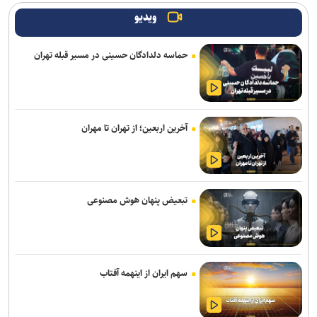
ویدیو
انتخاب و انطباق هوشمندانه محصول؛ نخستین گام صادرات موفق صنایع
فرهنگی
حماسه دلدادگان حسینی در مسیر قبله تهران
از مربیگری در اوکلند ریدرز تا گزارشگری و بازی ویدئویی؛ روایت زندگی
اسطورهای که فوتبال آمریکایی را متحول کرد
«کوکوملون: فیلم سینمایی» با تریلری جادویی راهی اکران ۲۰۲۷ شد /
آخرین اربعین؛ از تهران تا مهران
خوانندهٔ برندهٔ گرمی در کنار جی‌جی
انتشار نمایشنامه رادیویی «یاغی»
«آبجی‌ها و آقاجان» در تالار حافظ روی صحنه می‌رود
تبعیض پنهان هوش مصنوعی
خبرنگار؛ روایتگر روز‌هایی که از سر گذراندیم و فردایی که پیش رو داریم
فیلم مرموز ونیز به‌دلیل «ملاحظات امنیتی» از اعلام رسمی جا ماند
سهم ایران از اینهمه آفتاب
پایان فیلمبرداری «پدر سنگ»/ روایتی از زخم‌های کودکی