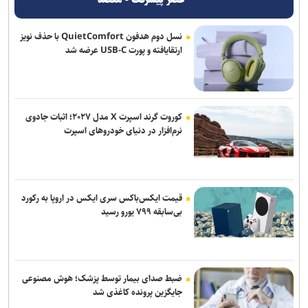
نسل دوم هدفون QuietComfort با حذف نویز
ارتقایافته و پورت USB-C عرضه شد
کوروت گرند اسپرت X مدل ۲۰۲۷؛ اثبات جادوی
نرم‌افزار در دنیای خودروهای اسپرت
قیمت ایکس‌باکس سری ایکس در اروپا به رکورد
بی‌سابقه ۷۹۹ یورو رسید
ضبط صدای بیمار توسط پزشک؛ هوش مصنوعی
جایگزین پرونده کاغذی شد