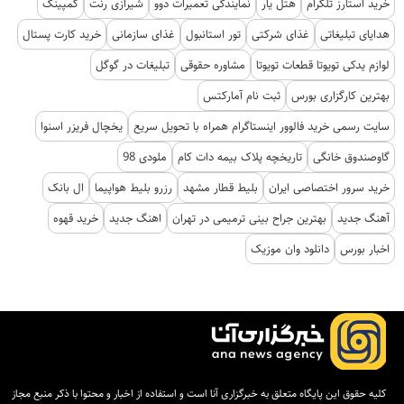
خرید استارز تلگرام
هتل یار
نمایندگی تعمیرات دوو
شیرازی رنت
کمپینگ
هدایای تبلیغاتی
غذای شرکتی
تور استانبول
غذای سازمانی
خرید کارت پستال
لوازم یدکی تویوتا قطعات تویوتا
مشاوره حقوقی
تبلیغات در گوگل
بهترین کارگزاری بورس
ثبت نام آمارکتس
سایت رسمی خرید فالوور اینستاگرام همراه با تحویل سریع
یخچال فریزر اسنوا
گاوصندوق خانگی
تاریخچه پلاک بیمه دات کام
ملودی 98
خرید سرور اختصاصی ایران
بلیط قطار مشهد
رزرو بلیط هواپیما
ال بانک
آهنگ جدید
بهترین جراح بینی ترمیمی در تهران
اهنگ جدید
خرید قهوه
اخبار بورس
دانلود وان موزیک
کلیه حقوق این پایگاه متعلق به خبرگزاری آنا است و استفاده از اخبار و محتوا با ذکر منبع مجاز