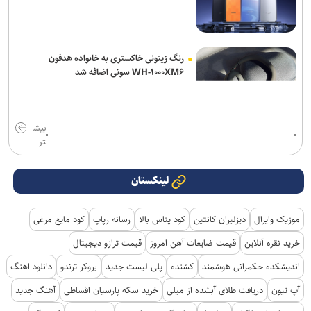
رنگ زیتونی خاکستری به خانواده هدفون
WH-۱۰۰۰XM۶ سونی اضافه شد
بیش
تر
لینکستان
موزیک وایرال
دیزلیران کانتین
کود پتاس بالا
رسانه رپاپ
کود مایع مرغی
خرید نقره آنلاین
قیمت ضایعات آهن امروز
قیمت ترازو دیجیتال
اندیشکده حکمرانی هوشمند
کشنده
پلی لیست جدید
بروکر ترندو
دانلود اهنگ
آپ تیون
دریافت طلای آبشده از میلی
خرید سکه پارسیان اقساطی
آهنگ جدید