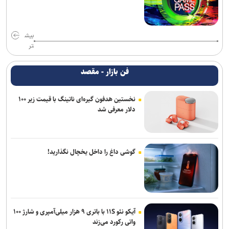
بیش
تر
فن بازار - مقصد
نخستین هدفون گیره‌ای ناتینگ با قیمت زیر ۱۰۰
دلار معرفی شد
گوشی داغ را داخل یخچال نگذارید!
آیکو نئو ۱۱S با باتری ۹ هزار میلی‌آمپری و شارژ ۱۰۰
واتی رکورد می‌زند