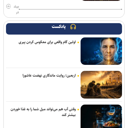
«مرد عنکبوتی: یک روز تازه» در آستانه فتح رکوردهای تازه؛ «اودیسه» از
یک میلیارد دلار گذشت
بیش
تر
خبرنگاری در روزهای عادی، پیشه‌ای شریف، اما در روزهای سخت، سیمایی
از مجاهدت فرهنگی و اجتماعی پیدا می‌کند
پادکست
خبرنگاران در خط مقدم جنگ روایت‌ها قرار دارند
اولین گام واقعی برای معکوس کردن پیری
هدف‌گذاری پرداخت ۳۰ هزار وام اشتغال تا پایان سال/ تشکیل بانک
مشاغل ایثارگران در دستور کار است
پیام‌های روز خبرنگار نهادهای فرهنگی و هنری؛ از پاسداشت حقیقت تا
روایت فرهنگ و هنر
اربعین؛ روایت ماندگاری نهضت عاشورا
هیئت داوران پنجمین سوگواره ملی نمایش‌های آیینی و مذهبی «نی‌ناله»
معرفی شدند
با رفتن اکبر عبدی یک برادر را از دست دادم/ بازیگری که همیشه برگ
وقتی آب هم می‌تواند میل شما را به غذا خوردن
برنده‌ای با خود داشت
بیشتر کند