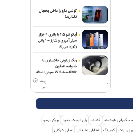
مانع عملیات نهاجا نشد
گوشی داغ را داخل یخچال
حاج‌علی‌اکبری: تحرکات سازمان‌یافته‌ای برای
نگذارید!
ترویج برهنگی انجام می‌شود
آیکو نئو ۱۱S با باتری ۹ هزار
وال‌استریت ژورنال: ترامپ دستور تحقیق
میلی‌آمپری و شارژ ۱۰۰ واتی
درباره افشای اطلاعات ذخایر تسلیحاتی
رکورد می‌زند
آمریکا را صادر کرد
رنگ زیتونی خاکستری به
خانواده هدفون
WH-۱۰۰۰XM۶ سونی اضافه
شد
بیش
تر
 حکمرانی هوشمند
کشنده
پلی لیست جدید
بروکر ترندو
رازی رنت
کمپینگ
هدایای تبلیغاتی
غذای شرکتی