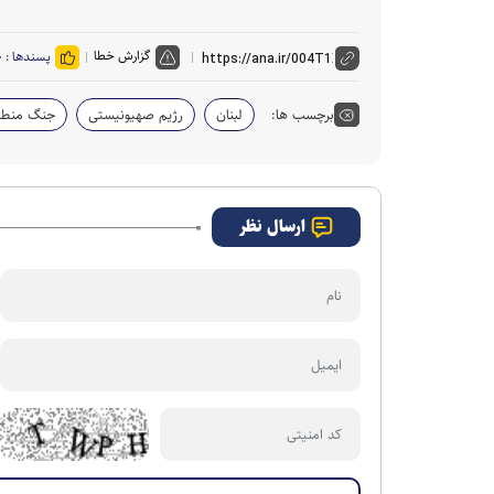
گزارش خطا
پسندها :
۰
برچسب ها:
لبنان
رژیم صهیونیستی
جنگ منطقه
ارسال نظر