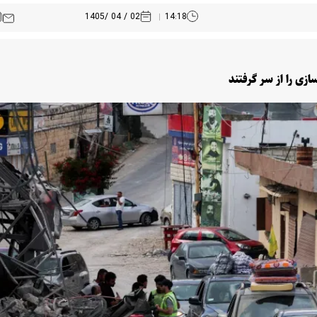
02 / 04 /1405
14:18
ازی را از سر گرفتند