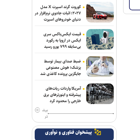
ترامپ با تهدید افشاگران، بحران مهمات
کوروت گرند اسپرت X مدل
آمریکا را انکار کرد
۲۰۲۷؛ اثبات جادوی نرم‌افزار در
دنیای خودروهای اسپرت
رسانه عبری: از آغاز جنگ غزه دست‌کم ۹
هزار نظامی صهیونیست زخمی شده‌اند
قیمت ایکس‌باکس سری
ایکس در اروپا به رکورد
جلسات صحن علنی مجلس هفته آینده
بی‌سابقه ۷۹۹ یورو رسید
برگزار می‌شود
ضبط صدای بیمار توسط
بیانیۀ خانواده شهید لاریجانی دربارۀ
پزشک؛ هوش مصنوعی
گمانه‌زنی‌های رسانه‌ای
جایگزین پرونده کاغذی شد
هلاکت اعضای یک تیم تروریستی در
آمریکا واردات ربات‌های
سیستان‌وبلوچستان
پیشرفته و اینورترهای برق
خارجی را محدود کرد
وزارت اطلاعات: ۲۱ مزدور موساد و ۴ شرور
بیش
مسلح در کرمان بازداشت شدند
تر
سردار موسوی: بسیجیان دریا دل کاشان به
پیشخوان فناوری و نوآوری
وجود شما مباهات می‌کنیم