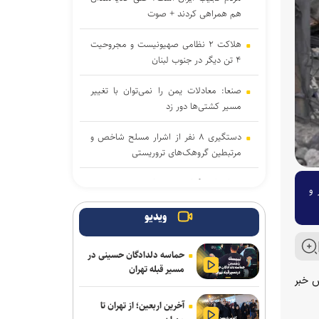
هم همراهی کردند + صوت
هلاکت ۲ نظامی صهیونیست و مجروحیت
۴ تن دیگر در جنوب لبنان
صنعا: معادلات یمن را نمی‌توان با تغییر
مسیر کشتی‌ها دور زد
دستگیری ۸ نفر از اشرار مسلح شاخص و
مرتبطین گروهک‌های تروریستی
هدف قرار گرفتن اتاق‌ فرماندهی مزدوران
 و
عربستان در یمن
ویدیو
نشست وزیران خارجه مصر، ترکیه، پاکستان
و عربستان با محوریت تحولات منطقه
حماسه دلدادگان حسینی در
مسیر قبله تهران
سازمان ملل: طرف‌ها را به مذاکره درباره
س خبر
تنگه هرمز تشویق می‌کنیم
آخرین اربعین؛ از تهران تا