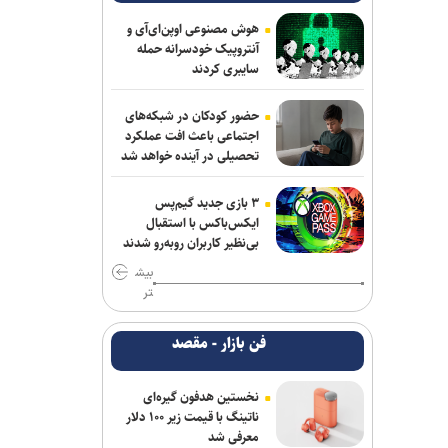
گاردین: ترامپ هیچ ایده‌ای برای پایان دادن
هوش مصنوعی اوپن‌ای‌آی و
به جنگ شکست‌خورده علیه ایران ندارد
آنتروپیک خودسرانه حمله
سایبری کردند
واشنگتن‌پست: نارضایتی ترامپ از وزیر
جنگ آمریکا افزایش یافته است
حضور کودکان در شبکه‌های
اجتماعی باعث افت عملکرد
جی‌دی ونس: ایرانی‌ها مذاکره‌کنندگان
تحصیلی در آینده خواهد شد
سرسختی هستند
۳ بازی جدید گیم‌پس
سردار ابن‌الرضا: فناوری بومی ایران، برتر از
ایکس‌باکس با استقبال
هر سامانه وارداتی در منطقه است
بی‌نظیر کاربران روبه‌رو شدند
بیش
طباطبائی: قسمت دوم گزارش رئیس جمهور
تر
به مردم امشب پخش می‌شود
فن بازار - مقصد
سرتیپ اکرمی‌نیا: ارتش در آمادگی کامل
قرار دارد/ توان رزم ارتش بی وقفه در حال
ارتقا است
نخستین هدفون گیره‌ای
ناتینگ با قیمت زیر ۱۰۰ دلار
امیر جعفری: حجم پدافند دشمن در العدید
معرفی شد