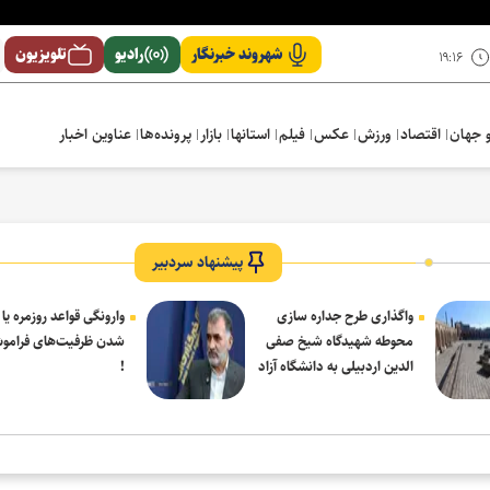
شهروند خبرنگار
رادیو
تلویزیون
۱۹:۱۶
 جهان
اقتصاد
ورزش
عکس
فیلم
استانها
بازار
پرونده‌ها
عناوین اخبار
پیشنهاد سردبیر
واگذاری طرح جداره سازی
وارونگی قواعد روزمره یا
محوطه شهیدگاه شیخ صفی
شدن ظرفیت‌های فرامو
الدین اردبیلی به دانشگاه آزاد
!
مشکین شهر