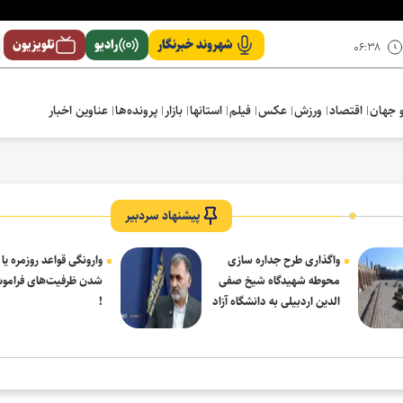
شهروند خبرنگار
رادیو
تلویزیون
۰۶:۳۸
 جهان
اقتصاد
ورزش
عکس
فیلم
استانها
بازار
پرونده‌ها
عناوین اخبار
پیشنهاد سردبیر
واگذاری طرح جداره سازی
وارونگی قواعد روزمره یا
محوطه شهیدگاه شیخ صفی
شدن ظرفیت‌های فرامو
الدین اردبیلی به دانشگاه آزاد
!
مشکین شهر