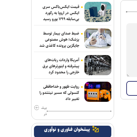
«محمد حقیقی» درگذشت
قیمت ایکس‌باکس سری
ایکس در اروپا به رکورد
بی‌سابقه ۷۹۹ یورو رسید
«آبجی‌ها و آقاجان» در تالار حافظ روی
صحنه می‌رود
ضبط صدای بیمار توسط
پزشک؛ هوش مصنوعی
جایگزین پرونده کاغذی شد
آمریکا واردات ربات‌های
پیشرفته و اینورترهای برق
خارجی را محدود کرد
روایت ظهور و خداحافظی
کنسولی که مسیر نینتندو را
تغییر داد
بیش
تر
پیشخوان فناوری و نوآوری