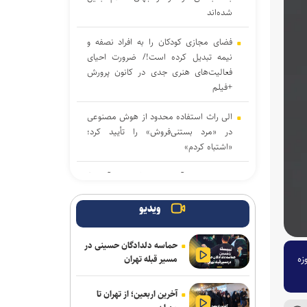
شده‌اند
فضای مجازی کودکان را به افراد نصفه و
نیمه تبدیل کرده است!/ ضرورت احیای
فعالیت‌های هنری جدی در کانون پرورش
+فیلم
الی راث استفاده محدود از هوش مصنوعی
در «مرد بستنی‌فروش» را تأیید کرد؛
«اشتباه کردم»
جیمز کامرون آماده خداحافظی با «آواتار»/
«در حال ترسیم آخرین پرده از دوران
حرفه‌ای‌ام هستم»
ویدیو
مترجم سرشناس «ادیسه» هومر: نولان
حماسه دلدادگان حسینی در
هومر را بیش از حد ساده کرده است
زه
مسیر قبله تهران
غفاری: جشنواره بین‌المللی فیلم مقاومت،
آخرین اربعین؛ از تهران تا
زبان هنری این حماسه خواهد بود