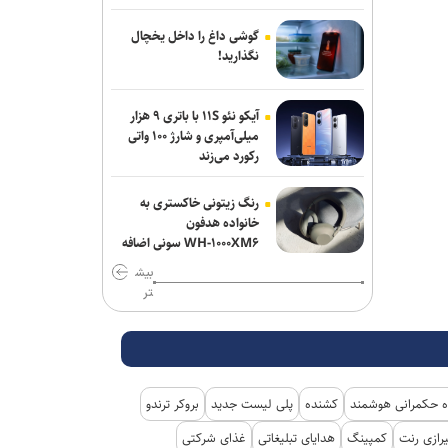
گوشی داغ را داخل یخچال
نگذارید!
آیکو نئو ۱۱S با باتری ۹ هزار
میلی‌آمپری و شارژ ۱۰۰ واتی
رکورد می‌زند
رنگ زیتونی خاکستری به
خانواده هدفون
WH-۱۰۰۰XM۶ سونی اضافه
شد
بیش
تر
 حکمرانی هوشمند
کشنده
پلی لیست جدید
بروکر ترندو
رازی رنت
کمپینگ
هدایای تبلیغاتی
غذای شرکتی