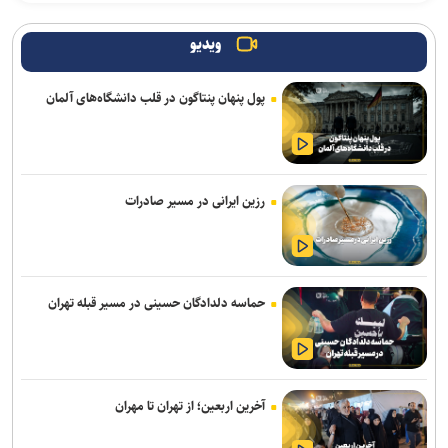
سی و نهمین اجلاس رؤسای آموزش و پرورش کشور با محوریت «حماسه
همدلی برای ایران» برگزار می‌شود
ویدیو
تدوین «رهنمود‌های غذایی کودکان و نوجوانان» برای نخستین بار در کشور
پول پنهان پنتاگون در قلب دانشگاه‌های آلمان
دستگیری متهم متواری مخل نظام ارزی کشور در پیرانشهر
فاز سوم کدینگ تجهیزات پزشکی کلید خورد
رزین ایرانی در مسیر صادرات
ورود ۱۲۵ اتوبوس تمام‌برقی به ناوگان حمل‌ونقل عمومی تهران تا شهریورماه
توسعه‌یافتگی باید از کودکستان و دبستان آغاز شود/ کاهش سن یادگیری
نیازمند آموزش متناسب با سن کودکان است
حماسه دلدادگان حسینی در مسیر قبله تهران
۱۰ بزرگراه و ۶ ورودی تهران زیر ذره‌بین قرارگاه سیمای منظر
چمران: امکان خروج پادگان‌ها از تهران وجود دارد+ فیلم
آتش‌سوزی در کارخانه تولید فندک در نصیرآباد یک کشته و ۵ مصدوم برجا
آخرین اربعین؛ از تهران تا مهران
گذاشت + فیلم