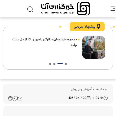
پیشنهاد سردبیر
ش‌های
«محمود فرشچیان» نگارگری امروزی که از دل سنت
ت
برآمد
جامعه
آموزش و پرورش
02 / 04 /1405
09:44