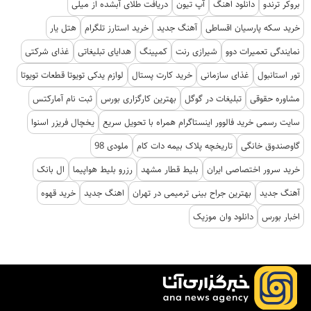
بروکر ترندو
دانلود اهنگ
آپ تیون
دریافت طلای آبشده از میلی
خرید سکه پارسیان اقساطی
آهنگ جدید
خرید استارز تلگرام
هتل یار
نمایندگی تعمیرات دوو
شیرازی رنت
کمپینگ
هدایای تبلیغاتی
غذای شرکتی
تور استانبول
غذای سازمانی
خرید کارت پستال
لوازم یدکی تویوتا قطعات تویوتا
مشاوره حقوقی
تبلیغات در گوگل
بهترین کارگزاری بورس
ثبت نام آمارکتس
سایت رسمی خرید فالوور اینستاگرام همراه با تحویل سریع
یخچال فریزر اسنوا
گاوصندوق خانگی
تاریخچه پلاک بیمه دات کام
ملودی 98
خرید سرور اختصاصی ایران
بلیط قطار مشهد
رزرو بلیط هواپیما
ال بانک
آهنگ جدید
بهترین جراح بینی ترمیمی در تهران
اهنگ جدید
خرید قهوه
اخبار بورس
دانلود وان موزیک