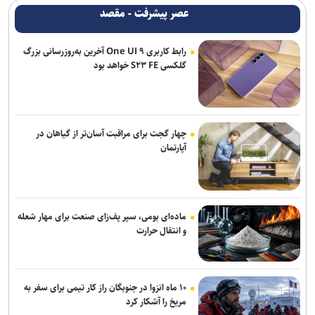
عصر پیشرفت - مقصد
آماده‌باش پلیس راهور برای موج سفرهای پایانی ماه صفر
رابط کاربری One UI ۹ آخرین به‌روزرسانی بزرگ
«خانه ریز» طرح شهرداری برای مشارکت و سرمایه‌گذاری تهرانی‌ها در املاک
گلکسی S۲۳ FE خواهد بود
از قطارهای حومه‌ای تا آب و برق؛ تشریح آخرین وضعیت پروژه‌های تهران از
زبان سخنگوی استانداری
تعیین تکلیف ۲۹۰۰ واحد آسیب دیده/ نوسازی کامل ناوگان اتوبوسرانی
چهار گجت برای مراقبت آسان‌تر از گیاهان در
آپارتمان
اژه‌ای: در مورد فهرست عفو‌های مناسبتی دستورالعملی مشخص تدوین و
ابلاغ شود
نمونه‌گیری آزمایش در منزل توسط واسطه‌ها احتمال بروز خطا را افزایش
ماده‌ای بومی، سپر پف‌زای صنعت برای مهار شعله
می‌دهد
و انتقال حرارت
۱۰ ماه انزوا در جنوبگان راز کار تیمی برای سفر به
مریخ را آشکار کرد