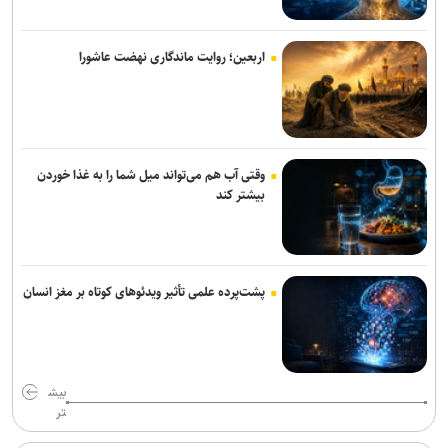
تکواندو هانمادانگ ۲۰۲۶| پایان کار نمایندگان ایران با کسب ۲۶ مدال
اربعین؛ روایت ماندگاری نهضت عاشورا
رسمی؛ عالیشاه به گل‌گهر پیوست
ربیعی سرمربی شاهین بندرعامری شد
اعلام اسامی نامزدهای تایید صلاحیت شده ریاست فدراسیون بدنسازی و
وقتی آب هم می‌تواند میل شما را به غذا خوردن
پرورش اندام/ حضور عضو هیات مدیره پرسپولیس
بیشتر کند
کلباسی به چادرملو پیوست
عالیشاه در یک قدمی گل‌گهر
پشت‌پرده علمی تأثیر ویدئو‌های کوتاه بر مغز انسان
باقری قراردادش را با پیکان تمدید کرد
روزنامه‌های ورزشی چهارشنبه ۱۴ مرداد ۱۴۰۵
بیش
رحیمی به شمس آذر پیوست
تر
بیانی: ۴۰۰ هزار دلار صرف وکلای خارجی شد تا پنجره استقلال باز نشود/