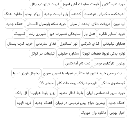
خرید نقره آنلاین
قیمت ضایعات آهن امروز
قیمت ترازو دیجیتال
اندیشکده حکمرانی هوشمند
کشنده
پلی لیست جدید
بروکر ترندو
دانلود اهنگ
آپ تیون
دریافت طلای آبشده از میلی
خرید سکه پارسیان اقساطی
آهنگ جدید
خرید استارز تلگرام
هتل یار
نمایندگی تعمیرات دوو
شیرازی رنت
کمپینگ
هدایای تبلیغاتی
غذای شرکتی
تور استانبول
غذای سازمانی
خرید کارت پستال
لوازم یدکی تویوتا قطعات تویوتا
مشاوره حقوقی
تبلیغات در گوگل
بهترین کارگزاری بورس
ثبت نام آمارکتس
سایت رسمی خرید فالوور اینستاگرام همراه با تحویل سریع
یخچال فریزر اسنوا
گاوصندوق خانگی
تاریخچه پلاک بیمه دات کام
ملودی 98
خرید سرور اختصاصی ایران
بلیط قطار مشهد
رزرو بلیط هواپیما
ال بانک
آهنگ جدید
بهترین جراح بینی ترمیمی در تهران
اهنگ جدید
خرید قهوه
اخبار بورس
دانلود وان موزیک