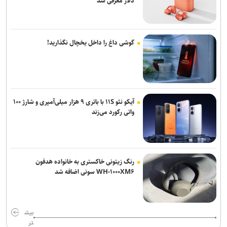
دلار معرفی شد
گوشی داغ را داخل یخچال نگذارید!
آیکو نئو ۱۱S با باتری ۹ هزار میلی‌آمپری و شارژ ۱۰۰
واتی رکورد می‌زند
رنگ زیتونی خاکستری به خانواده هدفون
WH-۱۰۰۰XM۶ سونی اضافه شد
بیش
تر