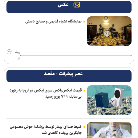
عکس
رضاییان به جای قدرشناسی کلاس ۲۰۰ میلیارد تومانی گذاشت
خانلرخانی: پاداش تکواندوکاران با تلاشی می‌کنند همخوانی ندارد/ سلیمی:
نمایشگاه اشیاء قدیمی و صنایع دستی
کار اصلی من برای ناگویا از دو تورنمنت بعد آغاز می‌شود/ برخورداری: قانون
سرباز قهرمان کمک خوبی است+فیلم
روزنامه های ورزشی پنجشنبه ۱۵ مرداد ۱۴۰۵
بیش
برزگر: همای سعادت روی دوش تارتار نشسته است/ عیار واقعی پرسپولیس
تر
از هفته پنجم به بعد مشخص می‌شود
عصر پیشرفت - مقصد
فریدونی: دلیل بسته ماندن پنجره استقلال ۴ فسخ غیر موجه در دو سال
بوده است/ تاجرنیا دوست دارد خودش را تبرئه کند
قیمت ایکس‌باکس سری ایکس در اروپا به رکورد
بی‌سابقه ۷۹۹ یورو رسید
نعمت‌پور بعد از قبول مسئولیت سپاهان در لیگ برتر فرنگی: اولویت‌مان
در سال اول قهرمانی نیست
مس رفسنجان منتظر رأی CAS/ آغاز تمرینات نارنجی پوشان از هفته آینده
ضبط صدای بیمار توسط پزشک؛ هوش مصنوعی
صنعت نفت مهاجم مس شهر بابک را جذب کرد
جایگزین پرونده کاغذی شد