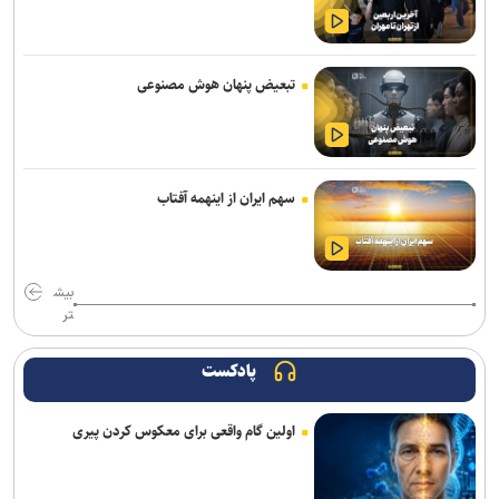
ارائه خدمات رایگان مجموعه توچال به اصحاب رسانه
شکوری: امیدوارم برخلاف گذشته، بتوانیم در رده امید به موفقیت برسیم
تبعیض پنهان هوش مصنوعی
آرمان الهی بعد از جهانی باکو، به جهانی اسلواکی می‌رود/ عنوان‌دار ایرانی
جهان که قهرمان ۲ رشته آزاد و فرنگی شده بود
رسمی| پنجره استقلال بسته ماند
سهم ایران از اینهمه آفتاب
سالاری مشاور مدیرعامل پرسپولیس شد
تغییر ساختار در معاونت ورزشی باشگاه پرسپولیس؛ تشکیل سه مدیریت
مستقل
بیش
تر
آراسته به نساجی پیوست
پادکست
اعلام شماره پیراهن بازیکنان پرسپولیس برای لیگ بیست‌وششم
اولین گام واقعی برای معکوس کردن پیری
مسابقات دوومیدانی بلاروس| کسب ۶ مدال توسط ملی‌پوشان ایران
عیسی‌لو به چادرملو اردکان پیوست