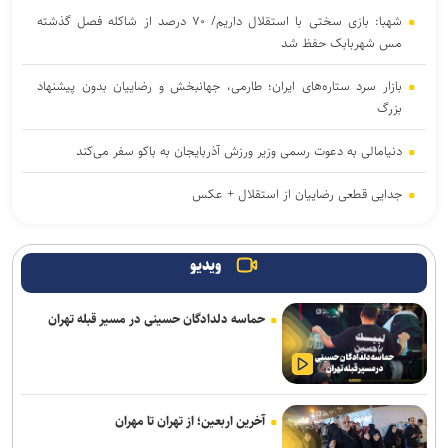
شهبا: بازی سختی با استقلال داریم/ ۷۰ درصد از شاکله فصل گذشته
مس شهربابک حفظ شد
بازار سرد ستاره‌های ایران؛ طارمی، جهانبخش و رضاییان بدون پیشنهاد
بزرگ
دنیامالی به دعوت رسمی وزیر ورزش آذربایجان به باکو سفر می‌کند
جدایی قطعی رضاییان از استقلال + عکس
آراسته و کومار به نساجی پیوستند
ویدیو
ابهامات یک بیانیه؛ از پاسخ مبهم فیفا در مورد اندونگ تا استعلامِ آسانی
حماسه دلدادگان حسینی در مسیر قبله تهران
آخرین رنکینگ جهانی تیراندازان/ رستمیان در رده پنجم؛ گل خندان در
میان ۲۰ نفر برتر و صعود چشمگیر چهل امیرانی
استارت درمان نایب‌قهرمان المپیک و جهان برای شرکت در مسابقات
جهانی قزاقستان
آخرین اربعین؛ از تهران تا مهران