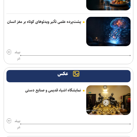
رسانه عبری: از آغاز جنگ غزه دست‌کم ۹ هزار نظامی صهیونیست زخمی
شده‌اند
پشت‌پرده علمی تأثیر ویدئو‌های کوتاه بر مغز انسان
جلسات صحن علنی مجلس هفته آینده برگزار می‌شود
بیانیۀ خانواده شهید لاریجانی دربارۀ گمانه‌زنی‌های رسانه‌ای
بیش
هلاکت اعضای یک تیم تروریستی در سیستان‌وبلوچستان
تر
وزارت اطلاعات: ۲۱ مزدور موساد و ۴ شرور مسلح در کرمان بازداشت
شدند
عکس
سردار موسوی: بسیجیان دریا دل کاشان به وجود شما مباهات می‌کنیم
نمایشگاه اشیاء قدیمی و صنایع دستی
گاردین: ترامپ هیچ ایده‌ای برای پایان دادن به جنگ شکست‌خورده علیه
ایران ندارد
واشنگتن‌پست: نارضایتی ترامپ از وزیر جنگ آمریکا افزایش یافته است
بیش
تر
سردار ابن‌الرضا: فناوری بومی ایران، برتر از هر سامانه وارداتی در منطقه