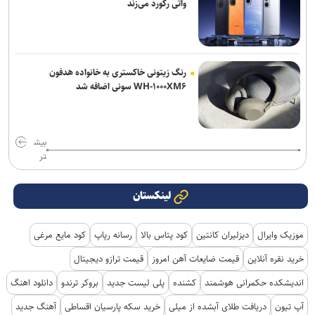
واتی رکورد می‌زند
رنگ زیتونی خاکستری به خانواده هدفون
WH-۱۰۰۰XM۶ سونی اضافه شد
بیش
تر
لینکستان
موزیک وایرال
دیزلیران کانتین
کود پتاس بالا
رسانه رپاپ
کود مایع مرغی
خرید نقره آنلاین
قیمت ضایعات آهن امروز
قیمت ترازو دیجیتال
اندیشکده حکمرانی هوشمند
کشنده
پلی لیست جدید
بروکر ترندو
دانلود اهنگ
آپ تیون
دریافت طلای آبشده از میلی
خرید سکه پارسیان اقساطی
آهنگ جدید