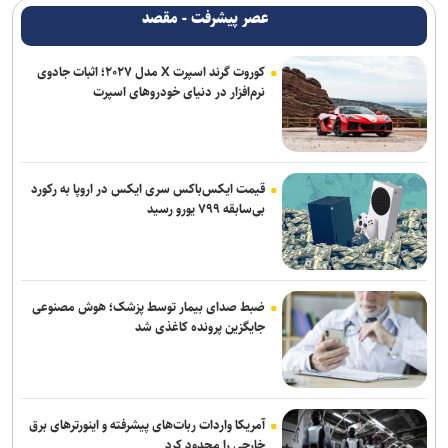
است
عصر پیشرفت - مقصد
جی‌دی ونس: ایرانی‌ها مذاکره‌کنندگان سرسختی هستند
کوروت گرند اسپرت X مدل ۲۰۲۷؛ اثبات جادوی
نرم‌افزار در دنیای خودروهای اسپرت
طباطبائی: قسمت دوم گزارش رئیس جمهور به مردم امشب پخش می‌شود
قیمت ایکس‌باکس سری ایکس در اروپا به رکورد
بی‌سابقه ۷۹۹ یورو رسید
ضبط صدای بیمار توسط پزشک؛ هوش مصنوعی
جایگزین پرونده کاغذی شد
آمریکا واردات ربات‌های پیشرفته و اینورترهای برق
خارجی را محدود کرد