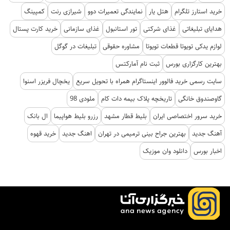
خرید استارز تلگرام
هتل یار
نمایندگی تعمیرات دوو
شیرازی رنت
کمپینگ
هدایای تبلیغاتی
غذای شرکتی
تور استانبول
غذای سازمانی
خرید کارت پستال
لوازم یدکی تویوتا قطعات تویوتا
مشاوره حقوقی
تبلیغات در گوگل
بهترین کارگزاری بورس
ثبت نام آمارکتس
سایت رسمی خرید فالوور اینستاگرام همراه با تحویل سریع
یخچال فریزر اسنوا
گاوصندوق خانگی
تاریخچه پلاک بیمه دات کام
ملودی 98
خرید سرور اختصاصی ایران
بلیط قطار مشهد
رزرو بلیط هواپیما
ال بانک
آهنگ جدید
بهترین جراح بینی ترمیمی در تهران
اهنگ جدید
خرید قهوه
اخبار بورس
دانلود وان موزیک