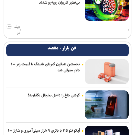
بی‌نظیر کاربران روبه‌رو شدند
بیش
تر
فن بازار - مقصد
نخستین هدفون گیره‌ای ناتینگ با قیمت زیر ۱۰۰
دلار معرفی شد
گوشی داغ را داخل یخچال نگذارید!
آیکو نئو ۱۱S با باتری ۹ هزار میلی‌آمپری و شارژ ۱۰۰