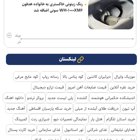
رنگ زیتونی خاکستری به خانواده هدفون
WH-۱۰۰۰XM۶ سونی اضافه شد
بیش
تر
لینکستان
موزیک وایرال
دیزلیران کانتین
کود پتاس بالا
رسانه رپاپ
کود مایع مرغی
خرید نقره آنلاین
قیمت ضایعات آهن امروز
قیمت ترازو دیجیتال
اندیشکده حکمرانی هوشمند
کشنده
پلی لیست جدید
بروکر ترندو
دانلود اهنگ
آپ تیون
دریافت طلای آبشده از میلی
خرید سکه پارسیان اقساطی
آهنگ جدید
خرید استارز تلگرام
هتل یار
نمایندگی تعمیرات دوو
شیرازی رنت
کمپینگ
هدایای تبلیغاتی
غذای شرکتی
تور استانبول
غذای سازمانی
خرید کارت پستال