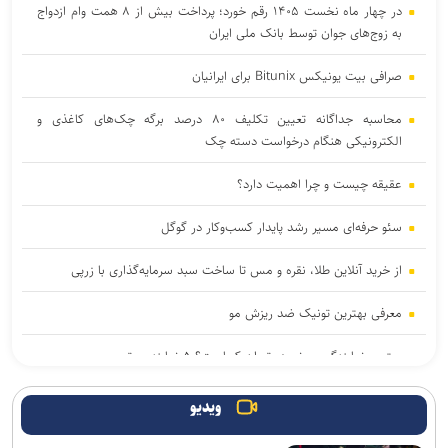
در چهار ماه نخست ۱۴۰۵ رقم خورد؛ پرداخت بیش از ۸ همت وام ازدواج
به زوج‌های جوان توسط بانک ملی ایران
صرافی بیت یونیکس Bitunix برای ایرانیان
محاسبه جداگانه تعیین تکلیف ۸۰ درصد برگه چک‌های کاغذی و
الکترونیکی هنگام درخواست دسته چک
عقیقه چیست و چرا اهمیت دارد؟
سئو حرفه‌ای مسیر رشد پایدار کسب‌وکار در گوگل
از خرید آنلاین طلا، نقره و مس تا ساخت سبد سرمایه‌گذاری با زرپی
معرفی بهترین تونیک ضد ریزش مو
بهترین نمایندگی سونی در تهران کجاست؟ ۵ نماینده برتر
مهمانی ۱۲ هزار نفری بانک صادرات ایران/ حمایت از اقشار کم‌درآمد با
ویدیو
توزیع بسته‌های معیشتی