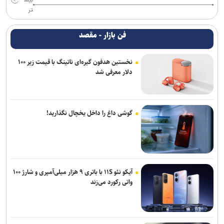
تر
فن بازار - مقصد
نخستین هدفون گیره‌ای ناتینگ با قیمت زیر ۱۰۰
دلار معرفی شد
گوشی داغ را داخل یخچال نگذارید!
آیکو نئو ۱۱S با باتری ۹ هزار میلی‌آمپری و شارژ ۱۰۰
واتی رکورد می‌زند