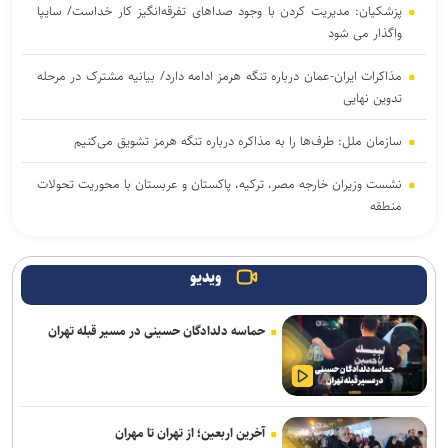
پزشکیان: مدیریت کردن با وجود صداهای تفرقه‌انگیز کار خداست/ سایپا
واگذار می شود
مذاکرات ایران-عمان درباره تنگه هرمز ادامه دارد/ بیانیه مشترک در مرحله
تدوین نهایی
سازمان ملل: طرف‌ها را به مذاکره درباره تنگه هرمز تشویق می‌کنیم
نشست وزیران خارجه مصر، ترکیه، پاکستان و عربستان با محوریت تحولات
منطقه
انصارالله حمله به یک نفتکش عربستان را تأیید کرد
ویدیو
بازداشت استاد سال دانشگاه مریلند توسط پلیس مهاجرت آمریکا
حماسه دلدادگان حسینی در مسیر قبله تهران
پزشکیان: جامعه امروز بیش از هر زمان به همدلی و اخلاق قرآنی نیاز دارد
هدف قرار گرفتن اتاق‌ فرماندهی مزدوران عربستان در یمن
رایزنی عراقچی و همتای موریتانی خود درباره تحولات منطقه
آخرین اربعین؛ از تهران تا مهران