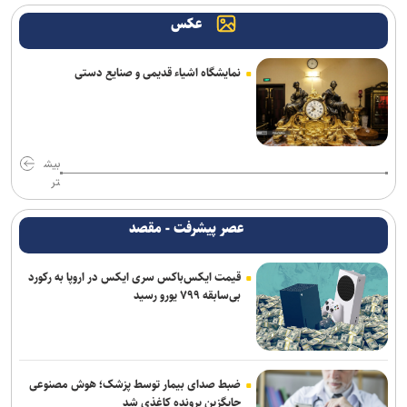
هلاکت اعضای یک تیم تروریستی در سیستان‌وبلوچستان
عکس
آتلانتیک: دستاوردهای انتخاباتی ترامپ در حال از بین رفتن است
نمایشگاه اشیاء قدیمی و صنایع دستی
حمله یک شهپاد به یک کشتی در نزدیکی باب‌المندب
فایننشال‌تایمز: توافق احتمالی آمریکا و ایران اهداف اولیه ترامپ را محقق
نمی‌کند
بیش
تر
وزارت اطلاعات: ۲۱ مزدور موساد و ۴ شرور مسلح در کرمان بازداشت
شدند
عصر پیشرفت - مقصد
انفجار در سوریه/ پهپادها در آسمان لاذقیه رویت شدند
قیمت ایکس‌باکس سری ایکس در اروپا به رکورد
بی‌سابقه ۷۹۹ یورو رسید
شبکه اول روسیه: اربعین یکی از بزرگ‌ترین راهپیمایی‌های جهان است
ضبط صدای بیمار توسط پزشک؛ هوش مصنوعی
جایگزین پرونده کاغذی شد