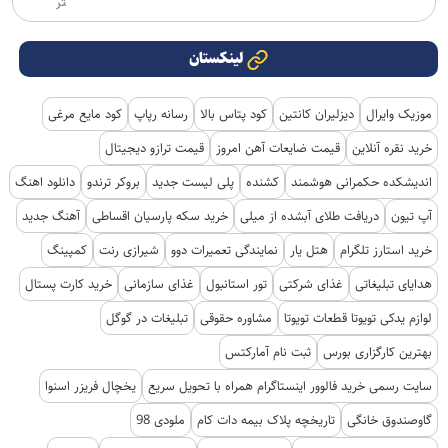
تر
لینکستان
موزیک وایرال
دیزلیران کانتین
کود پتاس بالا
رسانه رپاپ
کود مایع مرغی
خرید نقره آنلاین
قیمت ضایعات آهن امروز
قیمت ترازو دیجیتال
اندیشکده حکمرانی هوشمند
کشنده
پلی لیست جدید
بروکر ترندو
دانلود اهنگ
آپ تیون
دریافت طلای آبشده از میلی
خرید سکه پارسیان اقساطی
آهنگ جدید
خرید استارز تلگرام
هتل یار
نمایندگی تعمیرات دوو
شیرازی رنت
کمپینگ
هدایای تبلیغاتی
غذای شرکتی
تور استانبول
غذای سازمانی
خرید کارت پستال
لوازم یدکی تویوتا قطعات تویوتا
مشاوره حقوقی
تبلیغات در گوگل
بهترین کارگزاری بورس
ثبت نام آمارکتس
سایت رسمی خرید فالوور اینستاگرام همراه با تحویل سریع
یخچال فریزر اسنوا
گاوصندوق خانگی
تاریخچه پلاک بیمه دات کام
ملودی 98