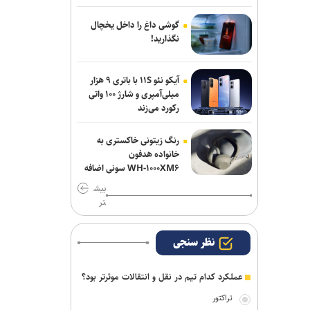
سالاری مشاور مدیرعامل پرسپولیس شد
گوشی داغ را داخل یخچال
عالیشاه در یک قدمی گل‌گهر
نگذارید!
رسمی؛ عالیشاه به گل‌گهر پیوست
آیکو نئو ۱۱S با باتری ۹ هزار
میلی‌آمپری و شارژ ۱۰۰ واتی
اعلام اسامی نامزدهای تایید صلاحیت شده
رکورد می‌زند
ریاست فدراسیون بدنسازی و پرورش اندام/
حضور عضو هیات مدیره پرسپولیس
رنگ زیتونی خاکستری به
خانواده هدفون
WH-۱۰۰۰XM۶ سونی اضافه
شد
بیش
تر
نظر سنجی
عملکرد کدام تیم در نقل و انتقالات موثرتر بود؟
تراکتور