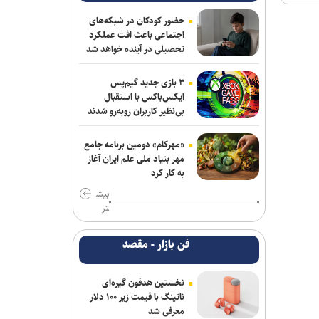
در رده پنجم؛ گل خندان در میان ۲۰ نفر
برتر و صعود چشمگیر چهل امیرانی
حضور کودکان در شبکه‌های
اجتماعی باعث افت عملکرد
تحصیلی در آینده خواهد شد
استارت درمان نایب‌قهرمان المپیک و جهان
برای شرکت در مسابقات جهانی قزاقستان
۳ بازی جدید گیم‌پس
ارائه خدمات رایگان مجموعه توچال به
ایکس‌باکس با استقبال
بی‌نظیر کاربران روبه‌رو شدند
اصحاب رسانه
شکوری: امیدوارم برخلاف گذشته، بتوانیم
«مهرکام» دومین برنامه جامع
در رده امید به موفقیت برسیم
مهر بنیاد ملی علم ایران آغاز
به کار کرد
آرمان الهی بعد از جهانی باکو، به جهانی
بیش
اسلواکی می‌رود/ عنوان‌دار ایرانی جهان که
تر
قهرمان ۲ رشته آزاد و فرنگی شده بود
فن بازار - مقصد
روزنامه‌های ورزشی چهارشنبه ۱۴ مرداد
۱۴۰۵
نخستین هدفون گیره‌ای
رسمی| پنجره استقلال بسته ماند
ناتینگ با قیمت زیر ۱۰۰ دلار
معرفی شد