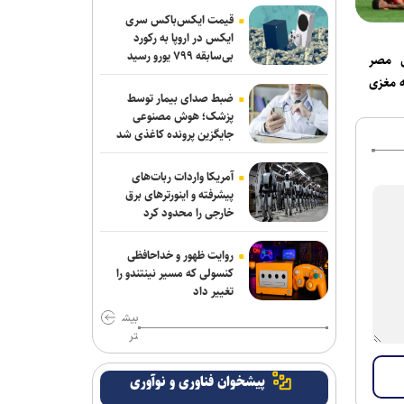
شهربابک حفظ شد
قیمت ایکس‌باکس سری
ایکس در اروپا به رکورد
بی‌سابقه ۷۹۹ یورو رسید
قلعه‌نویی به جلسه هیات رئیسه فدراسیون
ی مصر
فوتبال می‌رود/ تقاضای همکاری از
ه مغزی
باشگاه‌ها با تیم جوانان
ضبط صدای بیمار توسط
پزشک؛ هوش مصنوعی
جایگزین پرونده کاغذی شد
بازار سرد ستاره‌های ایران؛ طارمی،
جهانبخش و رضاییان بدون پیشنهاد بزرگ
آمریکا واردات ربات‌های
دنیامالی به دعوت رسمی وزیر ورزش
پیشرفته و اینورترهای برق
خارجی را محدود کرد
آذربایجان به باکو سفر می‌کند
جدایی قطعی رضاییان از استقلال + عکس
روایت ظهور و خداحافظی
کنسولی که مسیر نینتندو را
ابهامات یک بیانیه؛ از پاسخ مبهم فیفا در
تغییر داد
مورد اندونگ تا استعلامِ آسانی
بیش
تر
آراسته و کومار به نساجی پیوستند
پیشخوان فناوری و نوآوری
آخرین رنکینگ جهانی تیراندازان/ رستمیان