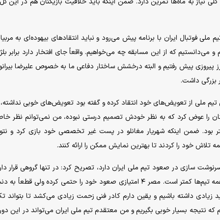
 گلی نیاز به ماه‌ها تمرین دارد. ضمن اینکه باید خلاقیت بازیکنان هم در این 
 ملی فوتبال ایران با برنامه پیش می‌رود و نباید انتقادهای بیهوده‌ای به مربیا
و می‌دانستیم که از این مسابقه چه می‌خواهیم. واقعاً جای افتخار دارد برابر بلژ
 مرز پیروزی پیش رفتیم و البته درخشش ساختار دفاعی ما به خصوص علیرضا بیرانو
 بزرگی داشت.
ی تیم ملی از تعویض‌های خود انتقاد کرده و گفته بود تعویض‌های خوبی نداشته، 
نان را عوض کرد که به نظر خودش تصمیم درستی نبوده، من نمی‌توانم نظر خا
 بیشتر بود. ضمن اینکه شهریار مغانلو در پست غیر تخصصی خود بازی کرد و نت
مه تلاش خود را کردند تا بهترین نمایش ممکن را ارائه کنند.
وشت سازی در صعود تیم ملی ایران دارد، تصریح کرد: در تنها گروهی قرار دار
همه تیم‌ها شانس بالا آمدن دارند. البته شانس نیوزلند از همه تیم‌ها کمتر است. مصر ۴ امتیازی صعود خود را حتمی کرده ولی قطع
ید زیادی داشته باشیم و یقین دارم کادر فنی زحمت زیادی می‌کشد تا بتواند 
اریم که نتیجه بسیار خوبی بگیریم و من معتقدم تیم ملی ایران می‌تواند در این دور