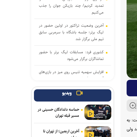
تمدید کردیم/ چند بازیکن جوان را جذب
می‌کنیم
آخرین وضعیت تراکتور در اولین حضور در
لیگ برتر؛ جلسه باشگاه با سرمربی سابق
تیم ملی برگزار شد
کشوری فرد: مسابقات لیگ برتر با حضور
تماشاگران برگزار می‌شود
افزایش سهمیه تنیس روی میز در بازی‌های
آسیایی ناگویا/ اردوی فرانسه در انتظار
ملی‌پوشان پینگ پنگ
ویدیو
آقاجانپور به صنعت نفت پیوست
حماسه دلدادگان حسینی در
جزئیات حضور واسعی در سپاهان
مسیر قبله تهران
ن مقابل بلژیک در جام جهانی ۲۰۲۶ اظهار داشت: به
لغو دیدار دوستانه با پرسپولیس/ فجری‌ها
د ولی
آخرین اربعین؛ از تهران تا
به مصاف تیم ملی جوانان می‌روند