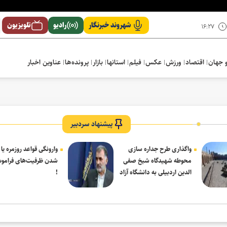
شهروند خبرنگار
رادیو
تلویزیون
۱۶:۲۷
 جهان
اقتصاد
ورزش
عکس
فیلم
استانها
بازار
پرونده‌ها
عناوین اخبار
را فلج می‌کنند
پیشنهاد سردبیر
واگذاری طرح جداره سازی
وارونگی قواعد روزمره یا
محوطه شهیدگاه شیخ صفی
شدن ظرفیت‌های فرامو
الدین اردبیلی به دانشگاه آزاد
!
مشکین شهر