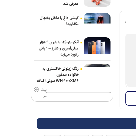
معرفی شد
گوشی داغ را داخل یخچال
نگذارید!
آیکو نئو ۱۱S با باتری ۹ هزار
میلی‌آمپری و شارژ ۱۰۰ واتی
رکورد می‌زند
رنگ زیتونی خاکستری به
خانواده هدفون
WH-۱۰۰۰XM۶ سونی اضافه
شد
بیش
تر