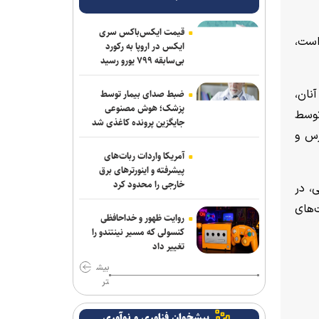
قیمت ایکس‌باکس سری
است،
ایکس در اروپا به رکورد
بی‌سابقه ۷۹۹ یورو رسید
نان،
ضبط صدای بیمار توسط
پزشک؛ هوش مصنوعی
توسط
جایگزین پرونده کاغذی شد
 فارس و
آمریکا واردات ربات‌های
پیشرفته و اینورترهای برق
خارجی را محدود کرد
، در
‌های
روایت ظهور و خداحافظی
کنسولی که مسیر نینتندو را
تغییر داد
بیش
تر
پیشخوان فناوری و نوآوری