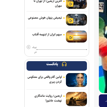
آخرین اربعین؛ از تهران تا
مهران
تبعیض پنهان هوش مصنوعی
سهم ایران از اینهمه آفتاب
بیش
تر
پادکست
اولین گام واقعی برای معکوس
کردن پیری
اربعین؛ روایت ماندگاری
نهضت عاشورا