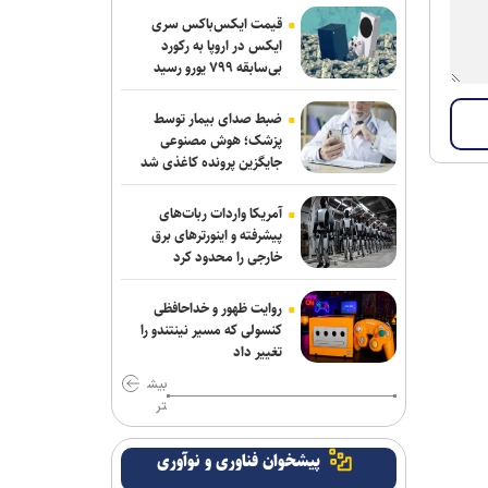
دنیامالی به دعوت رسمی وزیر ورزش
قیمت ایکس‌باکس سری
آذربایجان به باکو سفر می‌کند
ایکس در اروپا به رکورد
بی‌سابقه ۷۹۹ یورو رسید
جدایی قطعی رضاییان از استقلال + عکس
ضبط صدای بیمار توسط
ابهامات یک بیانیه؛ از پاسخ مبهم فیفا در
پزشک؛ هوش مصنوعی
جایگزین پرونده کاغذی شد
مورد اندونگ تا استعلامِ آسانی
آراسته و کومار به نساجی پیوستند
آمریکا واردات ربات‌های
پیشرفته و اینورترهای برق
آخرین رنکینگ جهانی تیراندازان/ رستمیان
خارجی را محدود کرد
در رده پنجم؛ گل خندان در میان ۲۰ نفر
برتر و صعود چشمگیر چهل امیرانی
روایت ظهور و خداحافظی
کنسولی که مسیر نینتندو را
استارت درمان نایب‌قهرمان المپیک و جهان
تغییر داد
برای شرکت در مسابقات جهانی قزاقستان
بیش
تر
ارائه خدمات رایگان مجموعه توچال به
اصحاب رسانه
پیشخوان فناوری و نوآوری