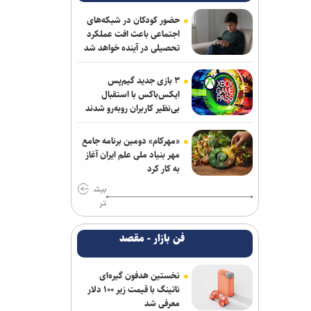
شکوری: امیدوارم برخلاف گذشته، بتوانیم
در رده امید به موفقیت برسیم
حضور کودکان در شبکه‌های
اجتماعی باعث افت عملکرد
تحصیلی در آینده خواهد شد
آرمان الهی بعد از جهانی باکو، به جهانی
اسلواکی می‌رود/ عنوان‌دار ایرانی جهان که
قهرمان ۲ رشته آزاد و فرنگی شده بود
۳ بازی جدید گیم‌پس
ایکس‌باکس با استقبال
بی‌نظیر کاربران روبه‌رو شدند
رسمی| پنجره استقلال بسته ماند
سالاری مشاور مدیرعامل پرسپولیس شد
«مهرکام» دومین برنامه جامع
مهر بنیاد ملی علم ایران آغاز
رسمی؛ عالیشاه به گل‌گهر پیوست
به کار کرد
بیش
اعلام اسامی نامزدهای تایید صلاحیت شده
تر
ریاست فدراسیون بدنسازی و پرورش اندام/
حضور عضو هیات مدیره پرسپولیس
فن بازار - مقصد
تکواندو هانمادانگ ۲۰۲۶| پایان کار
نمایندگان ایران با کسب ۲۶ مدال
نخستین هدفون گیره‌ای
ناتینگ با قیمت زیر ۱۰۰ دلار
معرفی شد
ربیعی سرمربی شاهین بندرعامری شد