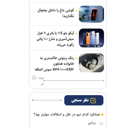
کلباسی به چادرملو پیوست
گوشی داغ را داخل یخچال
نگذارید!
تغییر ساختار در معاونت ورزشی باشگاه
پرسپولیس؛ تشکیل سه مدیریت مستقل
آیکو نئو ۱۱S با باتری ۹ هزار
میلی‌آمپری و شارژ ۱۰۰ واتی
آراسته به نساجی پیوست
رکورد می‌زند
رنگ زیتونی خاکستری به
خانواده هدفون
WH-۱۰۰۰XM۶ سونی اضافه
شد
بیش
تر
نظر سنجی
عملکرد کدام تیم در نقل و انتقالات موثرتر بود؟
تراکتور