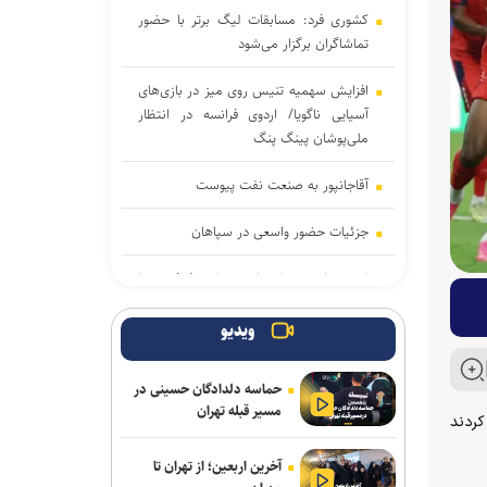
کشوری فرد: مسابقات لیگ برتر با حضور
تماشاگران برگزار می‌شود
افزایش سهمیه تنیس روی میز در بازی‌های
آسیایی ناگویا/ اردوی فرانسه در انتظار
ملی‌پوشان پینگ پنگ
آقاجانپور به صنعت نفت پیوست
جزئیات حضور واسعی در سپاهان
لغو دیدار دوستانه با پرسپولیس/ فجری‌ها
به مصاف تیم ملی جوانان می‌روند
ویدیو
گلایه رضاییان از مدیریت استقلال: به‌جای
اولتیماتوم یک تماس می‌گرفتید
حماسه دلدادگان حسینی در
مسیر قبله تهران
کاراته آسیای میانه| پایان کار تیم ملی با
تایدوم میامی برگزار کردند
کسب ۱۹ مدال رنگارنگ
آخرین اربعین؛ از تهران تا