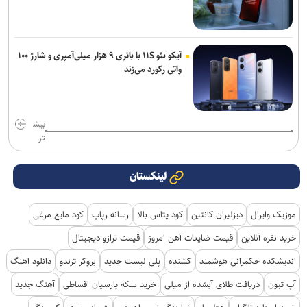
آیکو نئو ۱۱S با باتری ۹ هزار میلی‌آمپری و شارژ ۱۰۰
واتی رکورد می‌زند
بیش
تر
لینکستان
موزیک وایرال
دیزلیران کانتین
کود پتاس بالا
رسانه رپاپ
کود مایع مرغی
خرید نقره آنلاین
قیمت ضایعات آهن امروز
قیمت ترازو دیجیتال
اندیشکده حکمرانی هوشمند
کشنده
پلی لیست جدید
بروکر ترندو
دانلود اهنگ
آپ تیون
دریافت طلای آبشده از میلی
خرید سکه پارسیان اقساطی
آهنگ جدید