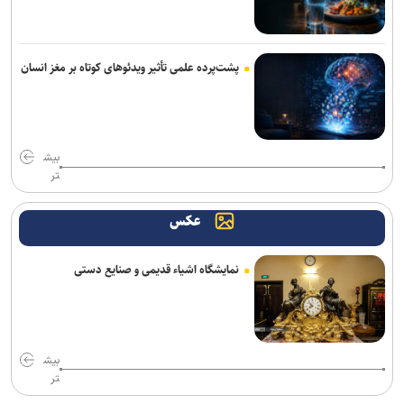
تروریسم را متوقف کند
افزایش مهاجرت نخبگان از اراضی اشغالی؛ زیان میلیاردی برای رژیم
صهیونیستی
پشت‌پرده علمی تأثیر ویدئو‌های کوتاه بر مغز انسان
تصاویر جدید از پهپاد‌های منهدم‌شده آمریکا توسط سپاه
گفت‌وگوی تلفنی بن‌سلمان و مکرون درباره امنیت منطقه و آبراه‌های
بیش
حیاتی
تر
واشنگتن‌پست: ترامپ در محافل خصوصی از جی‌دی ونس برای انتخابات
عکس
۲۰۲۸ حمایت می‌کند
شکایت متقابل همسر نتانیاهو از کارمند سابق اقامتگاه نخست‌وزیری
نمایشگاه اشیاء قدیمی و صنایع دستی
اسرائیل
یونیسف: در ۳۰۰ روز گذشته دست‌کم ۳۰۰ کودک فلسطینی در غزه جان
باختند
بیش
رویترز: ده‌ها شرکت بزرگ آمریکایی هدف حملات سایبری هکر‌ها قرار
تر
گرفتند