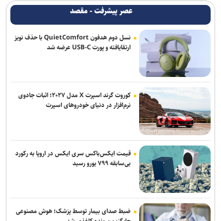
عصر پیشرفت - مقصد
شکایت نیومکزیکو از وزارت دادگستری آمریکا برای دریافت اسناد پرونده
اپستین
نسل دوم هدفون QuietComfort با حذف نویز
ارتقایافته و پورت USB-C عرضه شد
فرانسه: شمار کشته‌های حمله موشکی ارتش یمن به نیرو‌های وابسته به
ائتلاف سعودی به ۵۸ نفر رسید
انفجار‌های پیاپی در پایگاه‌های نیرو‌های وابسته به ائتلاف سعودی در مأرب
و حضرموت
کوروت گرند اسپرت X مدل ۲۰۲۷؛ اثبات جادوی
نرم‌افزار در دنیای خودروهای اسپرت
ترامپ درخواست زلنسکی برای موشک‌های پاتریوت را رد کرد: آمریکا به این
تسلیحات نیاز دارد
قیمت ایکس‌باکس سری ایکس در اروپا به رکورد
بی‌سابقه ۷۹۹ یورو رسید
ضبط صدای بیمار توسط پزشک؛ هوش مصنوعی