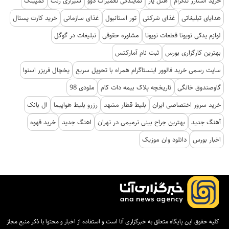
خرید استارز تلگرام
هتل یار
نمایندگی تعمیرات دوو
شیرازی رنت
کمپینگ
هدایای تبلیغاتی
غذای شرکتی
تور استانبول
غذای سازمانی
خرید کارت پستال
لوازم یدکی تویوتا قطعات تویوتا
مشاوره حقوقی
تبلیغات در گوگل
بهترین کارگزاری بورس
ثبت نام آمارکتس
سایت رسمی خرید فالوور اینستاگرام همراه با تحویل سریع
یخچال فریزر اسنوا
گاوصندوق خانگی
تاریخچه پلاک بیمه دات کام
ملودی 98
خرید سرور اختصاصی ایران
بلیط قطار مشهد
رزرو بلیط هواپیما
ال بانک
آهنگ جدید
بهترین جراح بینی ترمیمی در تهران
اهنگ جدید
خرید قهوه
اخبار بورس
دانلود وان موزیک
کلیه حقوق این پایگاه متعلق به خبرگزاری آنا است و استفاده از اخبار و محتوا با ذکر منبع مجاز