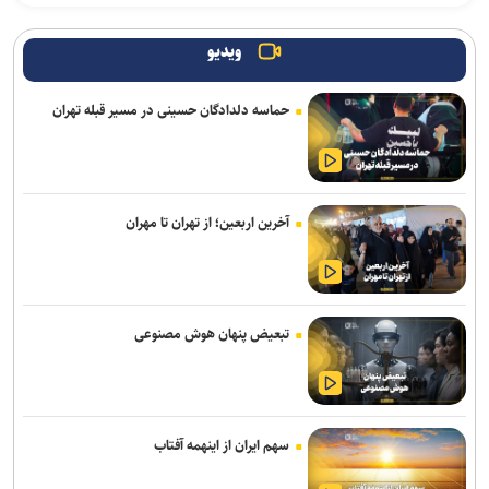
پیام هشدار مقاومت یمن به ریاض
ویدیو
حاج‌علی‌اکبری: تحرکات سازمان‌یافته‌ای برای ترویج برهنگی انجام می‌شود
حماسه دلدادگان حسینی در مسیر قبله تهران
قدردانی از حضور حماسی ملت مبعوث شده در راهپیمایی اربعین
ترامپ با تهدید افشاگران، بحران مهمات آمریکا را انکار کرد
آخرین اربعین؛ از تهران تا مهران
رسانه عبری: از آغاز جنگ غزه دست‌کم ۹ هزار نظامی صهیونیست زخمی
شده‌اند
جلسات صحن علنی مجلس هفته آینده برگزار می‌شود
تبعیض پنهان هوش مصنوعی
بیانیۀ خانواده شهید لاریجانی دربارۀ گمانه‌زنی‌های رسانه‌ای
هلاکت اعضای یک تیم تروریستی در سیستان‌وبلوچستان
وزارت اطلاعات: ۲۱ مزدور موساد و ۴ شرور مسلح در کرمان بازداشت
سهم ایران از اینهمه آفتاب
شدند