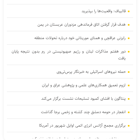
قالیباف: واقعیت‌ها را بپذیرید
هدف قرار گرفتن اتاق‌ فرماندهی مزدوران عربستان در یمن
رایزنی عراقچی و همتای موریتانی خود درباره تحولات منطقه
دور هفتم مذاکرات لبنان و رژیم صهیونیستی در رم بدون نتیجه پایان
یافت
حمله نیروهای اسرائیلی به خبرنگار پرس‌تی‌وی
لزوم تعمیق همکاری‌های علمی و پژوهشی عراق و ایران
پنتاگون با افشای کمبود تسلیحات نشست برگزار می‌کند
انفجار در حومه دمشق چند کشته و زخمی برجا گذاشت
برگزاری مجمع آژانس انرژی اتمی اوایل شهریور در آمریکا
یمن: نقشه عربستان برای حمله به صنعاء را در نطفه خفه کردیم