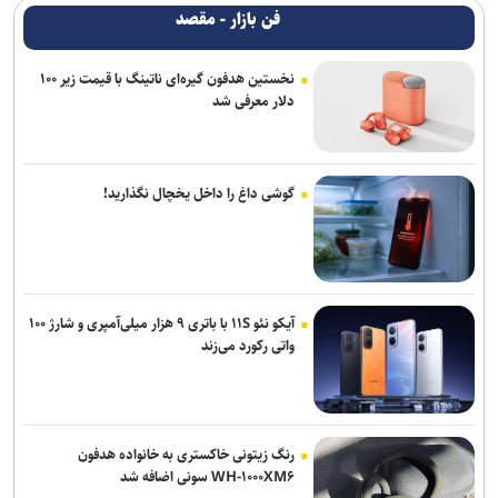
فن بازار - مقصد
نخستین هدفون گیره‌ای ناتینگ با قیمت زیر ۱۰۰
دلار معرفی شد
گوشی داغ را داخل یخچال نگذارید!
آیکو نئو ۱۱S با باتری ۹ هزار میلی‌آمپری و شارژ ۱۰۰
واتی رکورد می‌زند
رنگ زیتونی خاکستری به خانواده هدفون
WH-۱۰۰۰XM۶ سونی اضافه شد