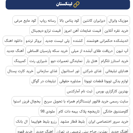
لینکستان
موزیک وایرال
دیزلیران کانتین
کود پتاس بالا
رسانه رپاپ
کود مایع مرغی
خرید نقره آنلاین
قیمت ضایعات آهن امروز
قیمت ترازو دیجیتال
اندیشکده حکمرانی هوشمند
کشنده
پلی لیست جدید
بروکر ترندو
دانلود اهنگ
آپ تیون
دریافت طلای آبشده از میلی
خرید سکه پارسیان اقساطی
آهنگ جدید
خرید استارز تلگرام
هتل یار
نمایندگی تعمیرات دوو
شیرازی رنت
کمپینگ
هدایای تبلیغاتی
غذای شرکتی
تور استانبول
غذای سازمانی
خرید کارت پستال
لوازم یدکی تویوتا قطعات تویوتا
مشاوره حقوقی
تبلیغات در گوگل
بهترین کارگزاری بورس
ثبت نام آمارکتس
سایت رسمی خرید فالوور اینستاگرام همراه با تحویل سریع
یخچال فریزر اسنوا
گاوصندوق خانگی
تاریخچه پلاک بیمه دات کام
ملودی 98
خرید سرور اختصاصی ایران
بلیط قطار مشهد
رزرو بلیط هواپیما
ال بانک
آهنگ جدید
بهترین جراح بینی ترمیمی در تهران
اهنگ جدید
خرید قهوه