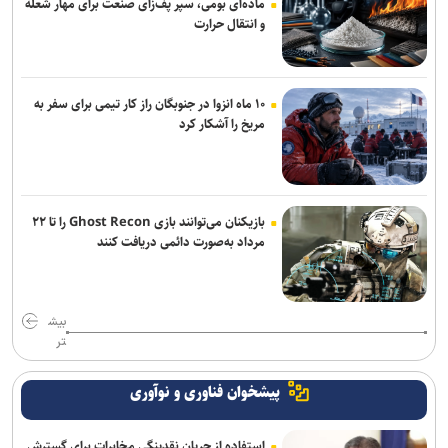
ماده‌ای بومی، سپر پف‌زای صنعت برای مهار شعله
و انتقال حرارت
اعلام دستیاران نوری در صنعت‌نفت+عکس
وداع زودهنگام عالمیان با مسابقات گرند اسمش سوئد
۱۰ ماه انزوا در جنوبگان راز کار تیمی برای سفر به
مریخ را آشکار کرد
بازیکنان می‌توانند بازی Ghost Recon را تا ۲۲
مرداد به‌صورت دائمی دریافت کنند
بیش
تر
پیشخوان فناوری و نوآوری
استفاده از جریان نقدینگی مخابرات برای گسترش