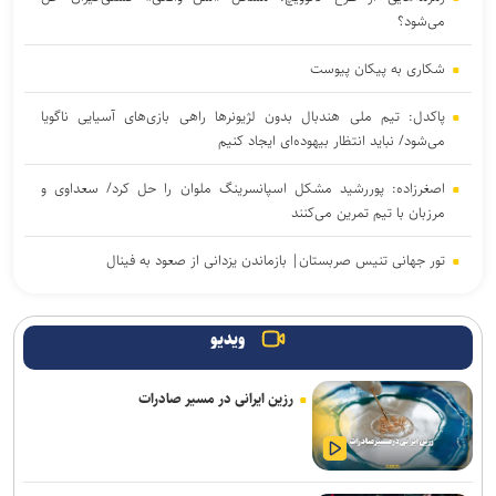
می‌شود؟
شکاری به پیکان پیوست
پاکدل: تیم ملی هندبال بدون لژیونرها راهی بازی‌های آسیایی ناگویا
می‌شود/ نباید انتظار بیهوده‌ای ایجاد کنیم
اصغرزاده: پوررشید مشکل اسپانسرینگ ملوان را حل کرد/ سعداوی و
مرزبان با تیم تمرین می‌کنند
تور جهانی تنیس صربستان| بازماندن یزدانی از صعود به فینال
انتصاب سرپرست جدید فدراسیون ورزش کارگری
ویدیو
تساوی پرسپولیس و آلومینیوم در دیدار دوستانه/ تیم تارتار بالاخره گل
خورد
رزین ایرانی در مسیر صادرات
واکنش باشگاه استقلال خوزستان به درگیری مدیرعامل و اعضای هیات
مدیره