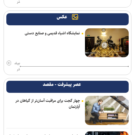
تر
حریفان تیم ملی بسکتبال در بازی‌های آسیایی ناگویا مشخص شدند
عکس
با وجود ساز‌های مخالف، قلعه نویی سرمربی ایران در جام ملت‌ها است/
جدایی الهویی و چند مربی دیگر از تیم ملی
نمایشگاه اشیاء قدیمی و صنایع دستی
برگزاری اولین جلسه نکونام و مدیرعامل تراکتور
تقوی: دفاع از حقوق والیبال ایران در آسیا منطقی است
فوری|ربیعی رفت؛ نکونام سرمربی تراکتور شد
بیش
تر
سرمربی پیشین تیم ملی سرمربی نفت و گاز در لیگ برتر شد؛ خوبیاری:
قیمت ملی‌پوشان به ۵ میلیارد رسیده است
عصر پیشرفت - مقصد
اسدی: پرسپولیس هنوز بازیکنان بزرگ کم دارد و با گل‌گهر قابل قیاس
چهار گجت برای مراقبت آسان‌تر از گیاهان در
نیست/ کار تارتار سخت‌تر از همیشه است
آپارتمان
تاجرنیا:علیه هچیکدام از مدیران سابق استقلال حرف نمی‌زنم/ کینه‌ورزی
آدم‌های کوچک مرا برآشفته نمی‌کند
آمار عجیب ربیعی در تراکتور؛ مربی که فقط ۳ بازی سرمربی بود