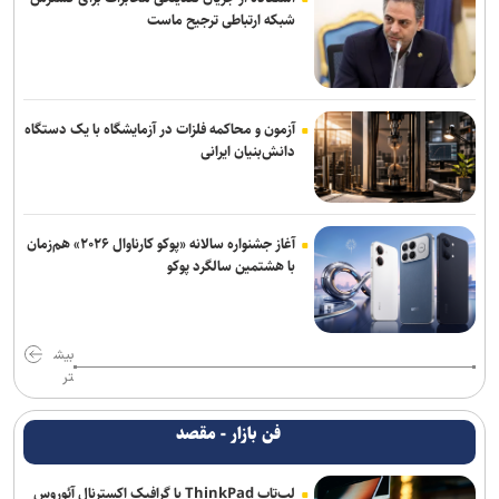
شبکه ارتباطی ترجیح ماست
آزمون و محاکمه فلزات در آزمایشگاه با یک دستگاه
دانش‌بنیان ایرانی
آغاز جشنواره سالانه «پوکو کارناوال ۲۰۲۶» هم‌زمان
با هشتمین سالگرد پوکو
بیش
تر
فن بازار - مقصد
لپ‌تاپ ThinkPad با گرافیک اکسترنال آئوروس