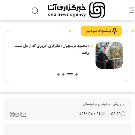
پیشنهاد سردبیر
ش‌های
«محمود فرشچیان» نگارگری امروزی که از دل سنت
ت
برآمد
ورزش
فوتبال و فوتسال
01 / 04 /1405
02:30