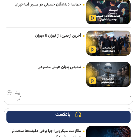
اژدهاکش رسما پرسپولیسی شد
حماسه دلدادگان حسینی در مسیر قبله تهران
ادامه خریدهای خطیبی از تیم سابق/ نصیری به فجرسپاسی پیوست
بازگشت خلیفه و گودرزی به تمرینات آلومینیوم
آخرین اربعین؛ از تهران تا مهران
ناکامی نماینده ایران در مسابقات ورزش های خیابانی
بازی‌های سرخابی‌ها به شهرقدس رفت/ استقلال خوزستان به تهران
بازگشت
تبعیض پنهان هوش مصنوعی
تمدید قرارداد مربی ترک استقلال
آغاز اردوی تیم ملی بوکس برای ناگویا با حضور ۱۰ ملی‌پوش
بیش
تر
محمدی: مقابل استقلال لیگ را پرقدرت آغاز می‌کنیم/ امیدوارم با مس
شهربابک کمترین گل خورده لیگ را داشته باشیم
پادکست
مالک ایستا: تا آخر پیگیر پرونده اردلان هستیم/ قمی: هفت سال است که
بازیکن‌سازی نداشته‌ایم
مقاومت میکروبی؛ چرا برخی عفونت‌ها سخت‌تر