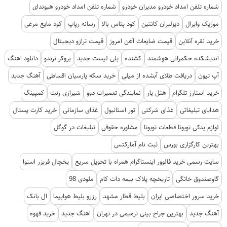
شماره تلفن امداد خودرو مدیران خودرو
شماره تلفن امداد خودرو هیوندای
موزیک وایرال
دیزلیران کانتین
کود پتاس بالا
رسانه رپاپ
کود مایع مرغی
خرید نقره آنلاین
قیمت ضایعات آهن امروز
قیمت ترازو دیجیتال
اندیشکده حکمرانی هوشمند
کشنده
پلی لیست جدید
بروکر ترندو
دانلود اهنگ
آپ تیون
دریافت طلای آبشده از میلی
خرید سکه پارسیان اقساطی
آهنگ جدید
خرید استارز تلگرام
هتل یار
نمایندگی تعمیرات دوو
شیرازی رنت
کمپینگ
هدایای تبلیغاتی
غذای شرکتی
تور استانبول
غذای سازمانی
خرید کارت پستال
لوازم یدکی تویوتا قطعات تویوتا
مشاوره حقوقی
تبلیغات در گوگل
بهترین کارگزاری بورس
ثبت نام آمارکتس
سایت رسمی خرید فالوور اینستاگرام همراه با تحویل سریع
یخچال فریزر اسنوا
گاوصندوق خانگی
تاریخچه پلاک بیمه دات کام
ملودی 98
خرید سرور اختصاصی ایران
بلیط قطار مشهد
رزرو بلیط هواپیما
ال بانک
آهنگ جدید
بهترین جراح بینی ترمیمی در تهران
اهنگ جدید
خرید قهوه