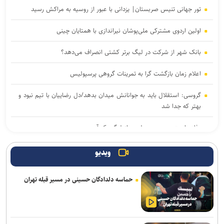
تور جهانی تنیس صربستان| یزدانی با عبور از روسیه به مراکش رسید
اولین اردوی مشترکی ملی‌پوشان نیراندازی با همتایان چینی
بانک شهر از شرکت در لیگ برتر کشتی انصراف می‌دهد؟
اعلام زمان بازگشت گرا به تمرینات گروهی پرسپولیس
گروسی: استقلال باید به جوانانش میدان بدهد/دل رضاییان با تیم نبود و
بهتر که جدا شد
دفاع راست جدید پرسپولیس از لیگ یک آمد
میکائیلی: استقلال برای تکرار قهرمانی در لیگ برتر امسال شرکت می‌کند/
ویدیو
شرایط‌مان بهتر از بقیه است
حماسه دلدادگان حسینی در مسیر قبله تهران
زمزمه‌هایی از طرح لالوویچ؛ مشکل «سن واقعی» کشتی‌گیران حل
می‌شود؟
پاکدل: تیم ملی هندبال بدون لژیونرها راهی بازی‌های آسیایی ناگویا