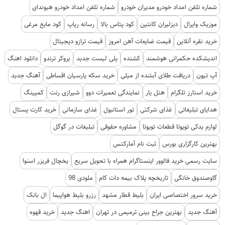
شماره تلفن امداد خودرو مدیران خودرو
شماره تلفن امداد خودرو هیوندای
موزیک وایرال
دیزلیران کانتین
کود پتاس بالا
رسانه رپاپ
کود مایع مرغی
خرید نقره آنلاین
قیمت ضایعات آهن امروز
قیمت ترازو دیجیتال
اندیشکده حکمرانی هوشمند
کشنده
پلی لیست جدید
بروکر ترندو
دانلود اهنگ
آپ تیون
دریافت طلای آبشده از میلی
خرید سکه پارسیان اقساطی
آهنگ جدید
خرید استارز تلگرام
هتل یار
نمایندگی تعمیرات دوو
شیرازی رنت
کمپینگ
هدایای تبلیغاتی
غذای شرکتی
تور استانبول
غذای سازمانی
خرید کارت پستال
لوازم یدکی تویوتا قطعات تویوتا
مشاوره حقوقی
تبلیغات در گوگل
بهترین کارگزاری بورس
ثبت نام آمارکتس
سایت رسمی خرید فالوور اینستاگرام همراه با تحویل سریع
یخچال فریزر اسنوا
گاوصندوق خانگی
تاریخچه پلاک بیمه دات کام
ملودی 98
خرید سرور اختصاصی ایران
بلیط قطار مشهد
رزرو بلیط هواپیما
ال بانک
آهنگ جدید
بهترین جراح بینی ترمیمی در تهران
اهنگ جدید
خرید قهوه