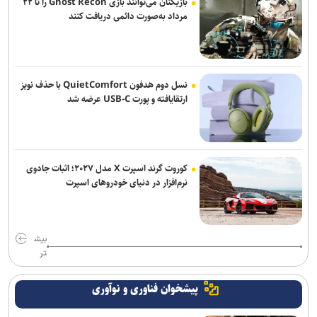
بازیکنان می‌توانند بازی Ghost Recon را تا ۲۲
مرداد به‌صورت دائمی دریافت کنند
نسل دوم هدفون QuietComfort با حذف نویز
ارتقایافته و پورت USB-C عرضه شد
کوروت گرند اسپرت X مدل ۲۰۲۷؛ اثبات جادوی
نرم‌افزار در دنیای خودروهای اسپرت
بیش
تر
پیشخوان فناوری و نوآوری