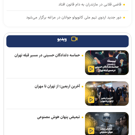
قاضی قلابی در مازندران به دام قانون افتاد
دور جدید اردوی تیم ملی کانوپولو جوانان در مراغه برگزار می‌شود
کشف ۴۷ کیلوگرم شیشه و هروئین در عملیات مشترک پلیس استان
مرکزی و خوزستان
ویدیو
دبیر ستاد مرکزی اربعین: مرز خسروی از بهترین مرزهای کشور با
حماسه دلدادگان حسینی در مسیر قبله تهران
زیرساخت‌های مناسب است
آخرین اربعین؛ از تهران تا مهران
تبعیض پنهان هوش مصنوعی