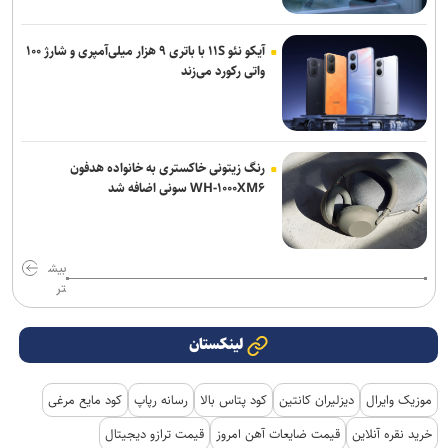
آیکو نئو ۱۱S با باتری ۹ هزار میلی‌آمپری و شارژ ۱۰۰
واتی رکورد می‌زند
رنگ زیتونی خاکستری به خانواده هدفون
WH-۱۰۰۰XM۶ سونی اضافه شد
بیش
تر
لینکستان
موزیک وایرال
دیزلیران کانتین
کود پتاس بالا
رسانه رپاپ
کود مایع مرغی
خرید نقره آنلاین
قیمت ضایعات آهن امروز
قیمت ترازو دیجیتال