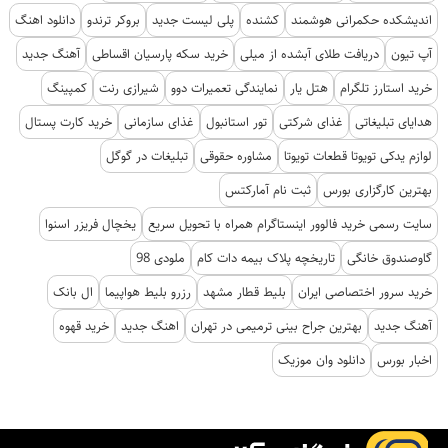
اندیشکده حکمرانی هوشمند
کشنده
پلی لیست جدید
بروکر ترندو
دانلود اهنگ
آپ تیون
دریافت طلای آبشده از میلی
خرید سکه پارسیان اقساطی
آهنگ جدید
خرید استارز تلگرام
هتل یار
نمایندگی تعمیرات دوو
شیرازی رنت
کمپینگ
هدایای تبلیغاتی
غذای شرکتی
تور استانبول
غذای سازمانی
خرید کارت پستال
لوازم یدکی تویوتا قطعات تویوتا
مشاوره حقوقی
تبلیغات در گوگل
بهترین کارگزاری بورس
ثبت نام آمارکتس
سایت رسمی خرید فالوور اینستاگرام همراه با تحویل سریع
یخچال فریزر اسنوا
گاوصندوق خانگی
تاریخچه پلاک بیمه دات کام
ملودی 98
خرید سرور اختصاصی ایران
بلیط قطار مشهد
رزرو بلیط هواپیما
ال بانک
آهنگ جدید
بهترین جراح بینی ترمیمی در تهران
اهنگ جدید
خرید قهوه
اخبار بورس
دانلود وان موزیک