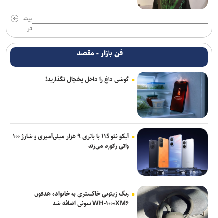
بیش
تر
فن بازار - مقصد
گوشی داغ را داخل یخچال نگذارید!
آیکو نئو ۱۱S با باتری ۹ هزار میلی‌آمپری و شارژ ۱۰۰
واتی رکورد می‌زند
رنگ زیتونی خاکستری به خانواده هدفون
WH-۱۰۰۰XM۶ سونی اضافه شد