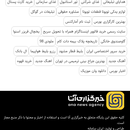
هدایای تبلیغاتی
غذای شرکتی
تور استانبول
غذای سازمانی
خرید کارت پستال
لوازم یدکی تویوتا قطعات تویوتا
مشاوره حقوقی
تبلیغات در گوگل
بهترین کارگزاری بورس
ثبت نام آمارکتس
سایت رسمی خرید فالوور اینستاگرام همراه با تحویل سریع
یخچال فریزر اسنوا
گاوصندوق خانگی
تاریخچه پلاک بیمه دات کام
ملودی 98
خرید سرور اختصاصی ایران
بلیط قطار مشهد
رزرو بلیط هواپیما
ال بانک
آهنگ جدید
بهترین جراح بینی ترمیمی در تهران
اهنگ جدید
خرید قهوه
اخبار بورس
دانلود وان موزیک
کلیه حقوق این پایگاه متعلق به خبرگزاری آنا است و استفاده از اخبار و محتوا با ذکر منبع مجاز
است.
طراحی و تولید:
ایران سامانه