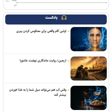
بیش
اتصال سامانه‌های وزارت جهادکشاورزی و نیرو برای مدیریت هوشمند
تر
بهره‌برداری بهینه آب
اثرات جنگ بر منابع آبزی دریایی جنوب کشور پس از اتمام جنگ آغاز
پادکست
می‌شود
اولین گام واقعی برای معکوس کردن پیری
اربعین؛ روایت ماندگاری نهضت عاشورا
وقتی آب هم می‌تواند میل شما را به غذا خوردن
بیشتر کند