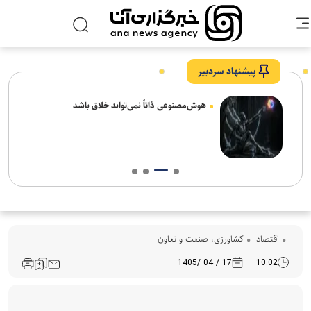
پیشنهاد سردبیر
های
هوش‌مصنوعی ذاتاً نمی‌تواند خلاق باشد
اقتصاد
کشاورزی، صنعت و تعاون
17 / 04 /1405
10:02