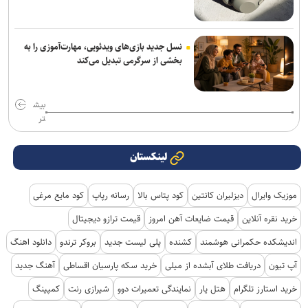
نسل جدید بازی‌های ویدئویی، مهارت‌آموزی را به
بخشی از سرگرمی تبدیل می‌کند
بیش
تر
لینکستان
موزیک وایرال
دیزلیران کانتین
کود پتاس بالا
رسانه رپاپ
کود مایع مرغی
خرید نقره آنلاین
قیمت ضایعات آهن امروز
قیمت ترازو دیجیتال
اندیشکده حکمرانی هوشمند
کشنده
پلی لیست جدید
بروکر ترندو
دانلود اهنگ
آپ تیون
دریافت طلای آبشده از میلی
خرید سکه پارسیان اقساطی
آهنگ جدید
خرید استارز تلگرام
هتل یار
نمایندگی تعمیرات دوو
شیرازی رنت
کمپینگ