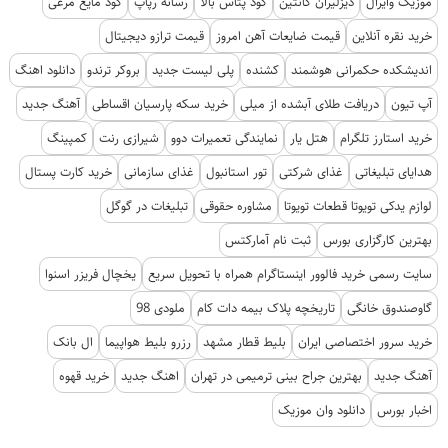
موزیک وایرال
دیزلیران کانتین
کود پتاس بالا
رسانه رپاپ
کود مایع مرغی
خرید نقره آنلاین
قیمت ضایعات آهن امروز
قیمت ترازو دیجیتال
اندیشکده حکمرانی هوشمند
کشنده
پلی لیست جدید
بروکر ترندو
دانلود اهنگ
آپ تیون
دریافت طلای آبشده از میلی
خرید سکه پارسیان اقساطی
آهنگ جدید
خرید استارز تلگرام
هتل یار
نمایندگی تعمیرات دوو
شیرازی رنت
کمپینگ
هدایای تبلیغاتی
غذای شرکتی
تور استانبول
غذای سازمانی
خرید کارت پستال
لوازم یدکی تویوتا قطعات تویوتا
مشاوره حقوقی
تبلیغات در گوگل
بهترین کارگزاری بورس
ثبت نام آمارکتس
سایت رسمی خرید فالوور اینستاگرام همراه با تحویل سریع
یخچال فریزر اسنوا
گاوصندوق خانگی
تاریخچه پلاک بیمه دات کام
ملودی 98
خرید سرور اختصاصی ایران
بلیط قطار مشهد
رزرو بلیط هواپیما
ال بانک
آهنگ جدید
بهترین جراح بینی ترمیمی در تهران
اهنگ جدید
خرید قهوه
اخبار بورس
دانلود وان موزیک