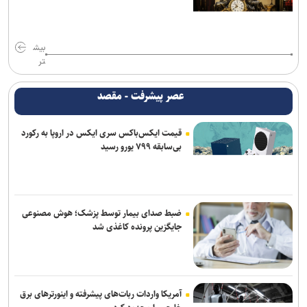
بیش
تر
عصر پیشرفت - مقصد
قیمت ایکس‌باکس سری ایکس در اروپا به رکورد
بی‌سابقه ۷۹۹ یورو رسید
ضبط صدای بیمار توسط پزشک؛ هوش مصنوعی
جایگزین پرونده کاغذی شد
آمریکا واردات ربات‌های پیشرفته و اینورترهای برق