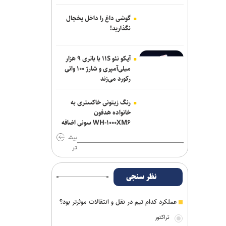
تمرینات نارنجی پوشان از هفته آینده
گوشی داغ را داخل یخچال
دروازه‌بان‌های سابق پرسپولیس و تراکتور به
نگذارید!
شمس آذر پیوستند
آیکو نئو ۱۱S با باتری ۹ هزار
صنعت نفت مهاجم مس شهر بابک را
میلی‌آمپری و شارژ ۱۰۰ واتی
جذب کرد
رکورد می‌زند
رنگ زیتونی خاکستری به
خانواده هدفون
WH-۱۰۰۰XM۶ سونی اضافه
شد
بیش
تر
نظر سنجی
عملکرد کدام تیم در نقل و انتقالات موثرتر بود؟
تراکتور