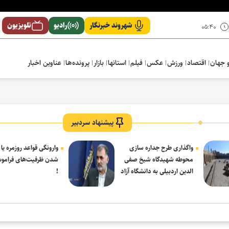
شهروند خبرنگار
رادیو
تلویزیون
۰۵:۴۰
 جهان
اقتصاد
ورزش
عکس
فیلم
استانها
بازار
پرونده‌ها
عناوین اخبار
پیشنهاد سردبیر
واگذاری طرح جداره سازی
وارونگی قواعد روزمره یا
محوطه شهیدگاه شیخ صفی
شدن ظرفیت‌های فرامو
الدین اردبیلی به دانشگاه آزاد
!
مشکین شهر