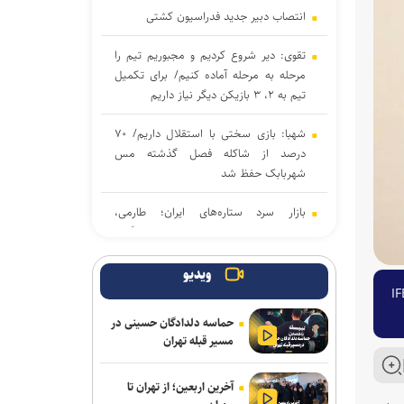
انتصاب دبیر جدید فدراسیون کشتی
تقوی: دیر شروع کردیم و مجبوریم تیم را
مرحله به مرحله آماده کنیم/ برای تکمیل
تیم به ۲، ۳ بازیکن دیگر نیاز داریم
شهبا: بازی سختی با استقلال داریم/ ۷۰
درصد از شاکله فصل گذشته مس
شهربابک حفظ شد
بازار سرد ستاره‌های ایران؛ طارمی،
جهانبخش و رضاییان بدون پیشنهاد بزرگ
دنیامالی به دعوت رسمی وزیر ورزش
ویدیو
آذربایجان به باکو سفر می‌کند
مسابقات جهانی پرورش اندام و تغییر زمان مسابقات آسیایی توسط IFBB
حماسه دلدادگان حسینی در
جدایی قطعی رضاییان از استقلال + عکس
مسیر قبله تهران
آراسته و کومار به نساجی پیوستند
آخرین اربعین؛ از تهران تا