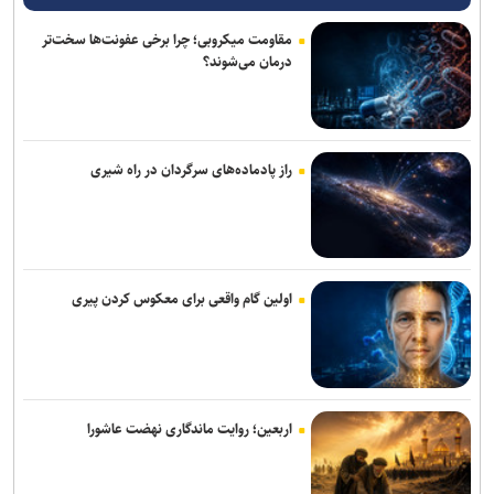
سی و نهمین اجلاس رؤسای آموزش و پرورش کشور با محوریت «حماسه
مقاومت میکروبی؛ چرا برخی عفونت‌ها سخت‌تر
همدلی برای ایران» برگزار می‌شود
درمان می‌شوند؟
جهانگیر: ۷۰۰ پرونده تعهدات ارزی در دادسرای تهران در حال رسیدگی
است/ تغییرات مدیریتی در دوره جدید قوه قضائیه آغاز خواهد شد
تدوین «رهنمود‌های غذایی کودکان و نوجوانان» برای نخستین بار در کشور
راز پادماده‌های سرگردان در راه شیری
پایان شایعات؛ مدارس در مهرماه حضوری است/ ۱.۸ میلیون دانش‌آموز در
آزمون‌های نهایی
۳ ﺗﺼﻔﻴﻪ‌ﺧﺎﻧﻪ‌ تهران تا پایان تابستان تکمیل و به بهره‌برداری می‌رسند
اولین گام واقعی برای معکوس کردن پیری
تصویب پارکینگ- پناهگاه‌ها در کمیسیون ماده پنج/ پروژه پادگان ۰۶ تا آخر
تابستان تحویل مردم می‌شود
دستگیری متهم متواری مخل نظام ارزی کشور در پیرانشهر
اربعین؛ روایت ماندگاری نهضت عاشورا
ترخیص اتوبوس‌های وارداتی از منطقه آزاد فرودگاه امام(ره) سرعت می‌گیرد