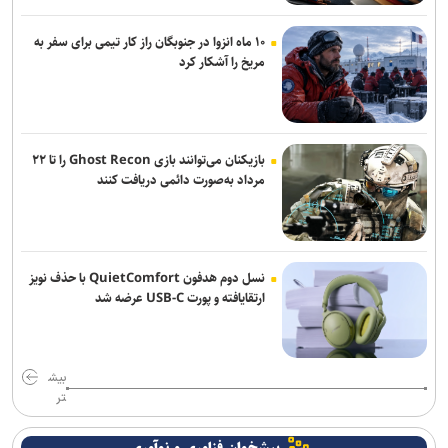
حسینیه قوجان؛ تماشاخانه حافظه ایرانی+ تصاویر
۱۰ ماه انزوا در جنوبگان راز کار تیمی برای سفر به
رسانه‌ها شریکی راهبردی برای کاهش تصادفات و ارتقای ایمنی جاده‌ها
مریخ را آشکار کرد
هستند
تقدیر رئیس جمعیت هلال‌احمر از «روایت‌گران ایثار» به مناسبت روز
خبرنگار
بازیکنان می‌توانند بازی Ghost Recon را تا ۲۲
مرداد به‌صورت دائمی دریافت کنند
نسل دوم هدفون QuietComfort با حذف نویز
ارتقایافته و پورت USB-C عرضه شد
بیش
تر