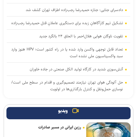
دادسرای جنایی: جنازه حمیدرضا رجب‌زاده اطراف تهران کشف شد
تشکیل تیم کارآگاهانِ زبده برای دستگیری عاملانِ قتل حمیدرضا رجب‌زاده
تقویت ناوگان هوایی هلال‌احمر با الحاق ۲۴ بالگرد جدید
تعداد قابل توجهی واکسن وارد شده یا در راه کشور است؛ HPV هنوز وارد
سبد واکسیناسیون ملی نشده است
آتش‌سوزی شدید در کارگاه تولید الکل صنعتی در جاده خاوران
حل آلودگی هوای تهران نیازمند تصمیم‌گیری و اقدام در سطح ملی است/
نوسازی حمل‌ونقل و کنترل بارگذاری‌ها در اولویت
مسائل اجتماعی باید در متن تصمیم‌گیری و برنامه‌ریزی کشور قرار گیرد
ویدیو
سقوط آسانسور در میدان آرژانتین تهران ۱۱ مصدوم بر جا گذاشت
رزین ایرانی در مسیر صادرات
تونل توحید از بامداد یکشنبه مسدود می‌شود