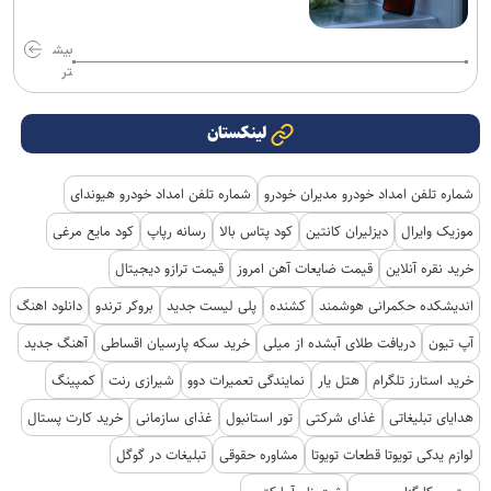
بیش
تر
لینکستان
شماره تلفن امداد خودرو مدیران خودرو
شماره تلفن امداد خودرو هیوندای
موزیک وایرال
دیزلیران کانتین
کود پتاس بالا
رسانه رپاپ
کود مایع مرغی
خرید نقره آنلاین
قیمت ضایعات آهن امروز
قیمت ترازو دیجیتال
اندیشکده حکمرانی هوشمند
کشنده
پلی لیست جدید
بروکر ترندو
دانلود اهنگ
آپ تیون
دریافت طلای آبشده از میلی
خرید سکه پارسیان اقساطی
آهنگ جدید
خرید استارز تلگرام
هتل یار
نمایندگی تعمیرات دوو
شیرازی رنت
کمپینگ
هدایای تبلیغاتی
غذای شرکتی
تور استانبول
غذای سازمانی
خرید کارت پستال
لوازم یدکی تویوتا قطعات تویوتا
مشاوره حقوقی
تبلیغات در گوگل