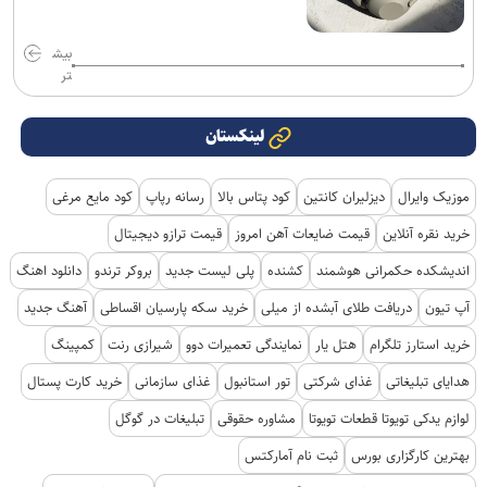
بیش
تر
لینکستان
موزیک وایرال
دیزلیران کانتین
کود پتاس بالا
رسانه رپاپ
کود مایع مرغی
خرید نقره آنلاین
قیمت ضایعات آهن امروز
قیمت ترازو دیجیتال
اندیشکده حکمرانی هوشمند
کشنده
پلی لیست جدید
بروکر ترندو
دانلود اهنگ
آپ تیون
دریافت طلای آبشده از میلی
خرید سکه پارسیان اقساطی
آهنگ جدید
خرید استارز تلگرام
هتل یار
نمایندگی تعمیرات دوو
شیرازی رنت
کمپینگ
هدایای تبلیغاتی
غذای شرکتی
تور استانبول
غذای سازمانی
خرید کارت پستال
لوازم یدکی تویوتا قطعات تویوتا
مشاوره حقوقی
تبلیغات در گوگل
بهترین کارگزاری بورس
ثبت نام آمارکتس