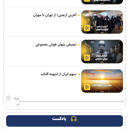
تحت تأثیر قرار داده است
آخرین اربعین؛ از تهران تا مهران
پزشکیان: اگر تا امروز مانده‌ایم، به‌خاطر مردم نجیب ایران است/ حتی
گلایه‌مندان هم همراهی کردند + صوت
هلاکت ۲ نظامی صهیونیست و مجروحیت ۴ تن دیگر در جنوب لبنان
تبعیض پنهان هوش مصنوعی
صنعا: معادلات یمن را نمی‌توان با تغییر مسیر کشتی‌ها دور زد
دستگیری ۸ نفر از اشرار مسلح شاخص و مرتبطین گروهک‌های تروریستی
مذاکرات ایران-عمان درباره تنگه هرمز ادامه دارد/ بیانیه مشترک در مرحله
سهم ایران از اینهمه آفتاب
تدوین نهایی
نشست وزیران خارجه مصر، ترکیه، پاکستان و عربستان با محوریت تحولات
منطقه
بیش
تر
سازمان ملل: طرف‌ها را به مذاکره درباره تنگه هرمز تشویق می‌کنیم
پادکست
انصارالله حمله به یک نفتکش عربستان را تأیید کرد