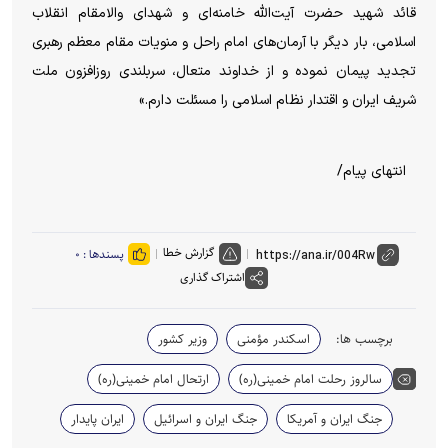
قائد شهید حضرت آیت‌الله خامنه‌ای و شهدای والامقام انقلاب
اسلامی، بار دیگر با آرمان‌های امام راحل و منویات مقام معظم رهبری
تجدید پیمان نموده و از خداوند متعال، سربلندی روزافزون ملت
شریف ایران و اقتدار نظام اسلامی را مسئلت دارم.»
انتهای پیام/
گزارش خطا
پسندها :
۰
اشتراک گذاری
برچسب ها:
اسکندر مؤمنی
وزیر کشور
سالروز رحلت امام خمینی(ره)
ارتحال امام خمینی(ره)
جنگ ایران و آمریکا
جنگ ایران و اسرائیل
ایران پایدار