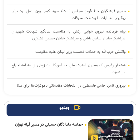
حقوق فرهنگیان خط قرمز مجلس است/ تعهد کمیسیون اصل نود برای
پیگیری مطالبات تا پرداخت معوقات
پیام فرمانده نیروی هوایی ارتش به مناسبت سالگرد شهادت شهیدان
سرلشکر خلبان عباس بابایی و سرلشکر خلبان حسین لشکری
واکنش حزب‌الله به حملات نخست‌ وزیر لبنان علیه مقاومت
هشدار رئیس کمیسیون امنیت ملی به آمریکا: به زودی از منطقه اخراج
می‌شوید
پیروزی نامزد حامی فلسطین در انتخابات مقدماتی دموکرات‌ها برای سنا
دموکرات‌های کنگره آمریکا آمار تلفات جنگ با ایران را زیر سؤال بردند
ویدیو
جنگ رمضان و تولد نظم منطقه ای ایران
حماسه دلدادگان حسینی در مسیر قبله تهران
یمن: هشتمین نفتکش سعودی را در شمال دریای سرخ هدف قرار دادیم
تحلیلگر اسرائیلی: کاهش ذخایر موشکی آمریکا توان نظامی تل‌آویو را