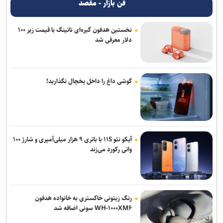
فن بازار - مقصد
نخستین هدفون گیره‌ای ناتینگ با قیمت زیر ۱۰۰
دلار معرفی شد
گوشی داغ را داخل یخچال نگذارید!
آیکو نئو ۱۱S با باتری ۹ هزار میلی‌آمپری و شارژ ۱۰۰
واتی رکورد می‌زند
رنگ زیتونی خاکستری به خانواده هدفون
WH-۱۰۰۰XM۶ سونی اضافه شد