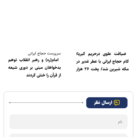
سرپرست حجاج ایرانی
ضیافت علوی درحریم کبریا؛
امام(ره) و رهبر انقلاب توهم
کام حجاج ایرانی با عطر غدیر در
بدخواهان مبنی بر دوری شیعه
مکه شیرین شد/ پخت ۲۶ هزار
از قرآن را خنثی کردند
شیرینی به شکرانه ولایت+عکس
و فیلم
ارسال نظر