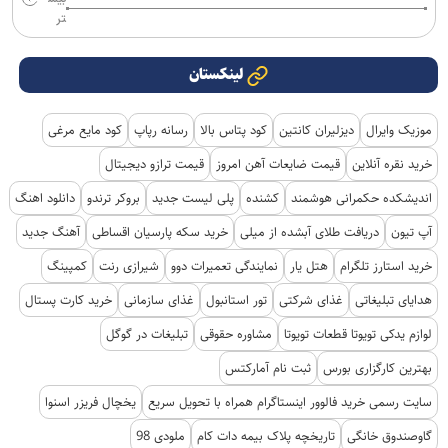
تر
لینکستان
موزیک وایرال
دیزلیران کانتین
کود پتاس بالا
رسانه رپاپ
کود مایع مرغی
خرید نقره آنلاین
قیمت ضایعات آهن امروز
قیمت ترازو دیجیتال
اندیشکده حکمرانی هوشمند
کشنده
پلی لیست جدید
بروکر ترندو
دانلود اهنگ
آپ تیون
دریافت طلای آبشده از میلی
خرید سکه پارسیان اقساطی
آهنگ جدید
خرید استارز تلگرام
هتل یار
نمایندگی تعمیرات دوو
شیرازی رنت
کمپینگ
هدایای تبلیغاتی
غذای شرکتی
تور استانبول
غذای سازمانی
خرید کارت پستال
لوازم یدکی تویوتا قطعات تویوتا
مشاوره حقوقی
تبلیغات در گوگل
بهترین کارگزاری بورس
ثبت نام آمارکتس
سایت رسمی خرید فالوور اینستاگرام همراه با تحویل سریع
یخچال فریزر اسنوا
گاوصندوق خانگی
تاریخچه پلاک بیمه دات کام
ملودی 98