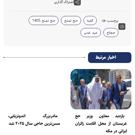
اشتراک گذاری
برچسب ها:
کعبه
حج تمتع
حج تمتع 1405
حجاج
عید غدیر
اخبار مرتبط
مادربزرگ اندونزیایی،
بازدید معاون وزیر حج
مسن‌ترین حاجی سال ۲۰۲۵ شد
عربستان از محل اقامت زائران
ایرانی در مکه