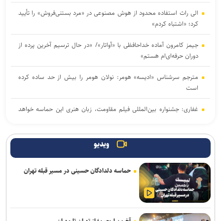
الی راث استفاده محدود از هوش مصنوعی در «مرد بستنی‌فروش» را تأیید
کرد؛ «اشتباه کردم»
جیمز کامرون آماده خداحافظی با «آواتار»/ «در حال ترسیم آخرین پرده از
دوران حرفه‌ای‌ام هستم»
مترجم سرشناس «ادیسه» هومر: نولان هومر را بیش از حد ساده کرده
است
غفاری: جشنواره بین‌المللی فیلم مقاومت، زبان هنری این حماسه خواهد
بود
برگزاری دوره «آشنایی با فیلمسازی» در انجمن سینمای جوانان ایران
ویدیو
درخشش «مرد آرام» در جشنواره ایماگو ایتالیا
حماسه دلدادگان حسینی در مسیر قبله تهران
«ادیسه» نولان فروش شعر در بریتانیا را به اوج رساند؛ رشد ۱۳ درصدی
بازار شعر
فعالان اربعین از جهان در کربلا گرد هم آمدند/ اهدای تکه فرش حرم