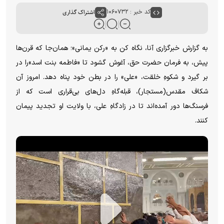
کد خبر : ۱۰۶۰۷۳۲
اشتراک گذاری
به گزارش خبرگزاری آنا، نگاه کن به «رکن یمانی»؛ همان‌جا که قرن‌ها
پیش، به فرمان حضرت حق، آغوش گشود تا «فاطمه بنت اسد»را در
بر گیرد و شکوهِ خلقت، «علی» را در بطن خود پناه دهد. امروز آن
شکاف مقدس(مستجار)، قبله‌گاهِ دل‌های بی‌قراری است که از
فرسنگ‌ها دور آمده‌اند تا در زادگاهِ علی، با ولایت او تجدید پیمان
کنند.‌
P