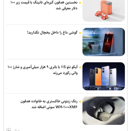
نخستین هدفون گیره‌ای ناتینگ با قیمت زیر ۱۰۰
دلار معرفی شد
گوشی داغ را داخل یخچال نگذارید!
آیکو نئو ۱۱S با باتری ۹ هزار میلی‌آمپری و شارژ ۱۰۰
واتی رکورد می‌زند
رنگ زیتونی خاکستری به خانواده هدفون
WH-۱۰۰۰XM۶ سونی اضافه شد
بیش