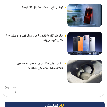
گوشی داغ را داخل یخچال نگذارید!
آیکو نئو ۱۱S با باتری ۹ هزار میلی‌آمپری و شارژ ۱۰۰
واتی رکورد می‌زند
رنگ زیتونی خاکستری به خانواده هدفون
WH-۱۰۰۰XM۶ سونی اضافه شد
بیش
تر
لینکستان