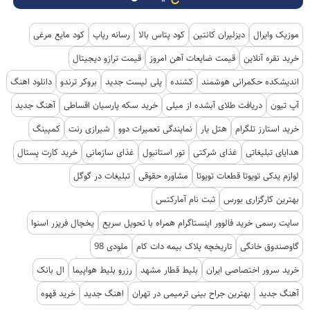
موزیک وایرال
دیزلیران کانتین
کود پتاس بالا
رسانه رپاپ
کود مایع مرغی
خرید نقره آنلاین
قیمت ضایعات آهن امروز
قیمت ترازو دیجیتال
اندیشکده حکمرانی هوشمند
کشنده
پلی لیست جدید
بروکر ترندو
دانلود اهنگ
آپ تیون
دریافت طلای آبشده از میلی
خرید سکه پارسیان اقساطی
آهنگ جدید
خرید استارز تلگرام
هتل یار
نمایندگی تعمیرات دوو
شیرازی رنت
کمپینگ
هدایای تبلیغاتی
غذای شرکتی
تور استانبول
غذای سازمانی
خرید کارت پستال
لوازم یدکی تویوتا قطعات تویوتا
مشاوره حقوقی
تبلیغات در گوگل
بهترین کارگزاری بورس
ثبت نام آمارکتس
سایت رسمی خرید فالوور اینستاگرام همراه با تحویل سریع
یخچال فریزر اسنوا
گاوصندوق خانگی
تاریخچه پلاک بیمه دات کام
ملودی 98
خرید سرور اختصاصی ایران
بلیط قطار مشهد
رزرو بلیط هواپیما
ال بانک
آهنگ جدید
بهترین جراح بینی ترمیمی در تهران
اهنگ جدید
خرید قهوه